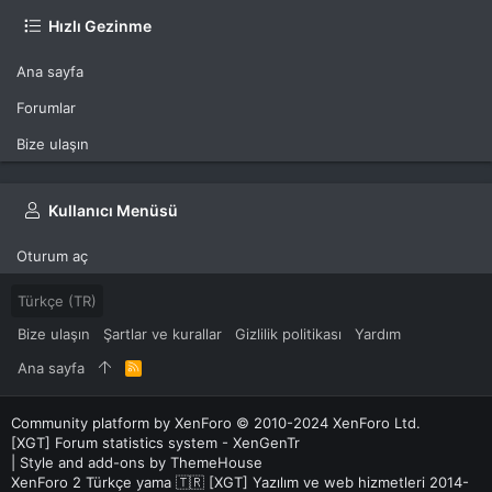
Hızlı Gezinme
Ana sayfa
Forumlar
Bize ulaşın
Kullanıcı Menüsü
Oturum aç
Türkçe (TR)
Bize ulaşın
Şartlar ve kurallar
Gizlilik politikası
Yardım
Ana sayfa
R
S
S
Community platform by XenForo
© 2010-2024 XenForo Ltd.
[XGT] Forum statistics system
- XenGenTr
|
Style and add-ons by ThemeHouse
XenForo 2 Türkçe yama 🇹🇷 [XGT] Yazılım ve web hizmetleri 2014-