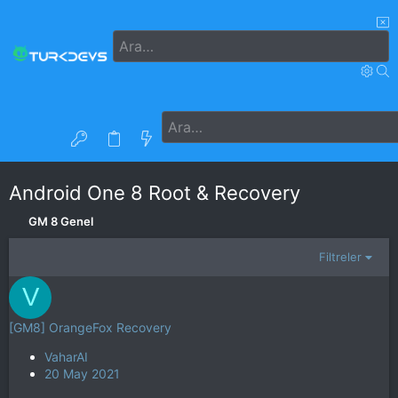
Android One 8 Root & Recovery
GM 8 Genel
Filtreler
V
[GM8] OrangeFox Recovery
VaharAI
20 May 2021