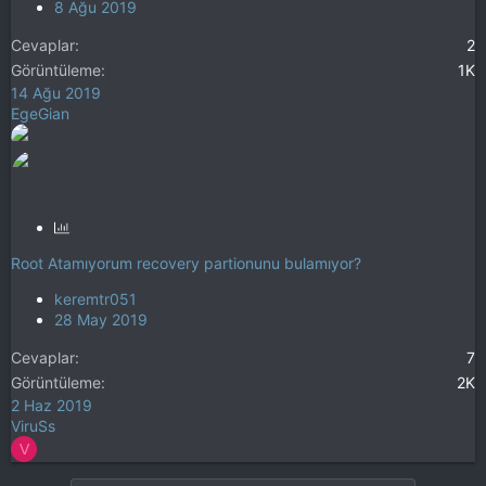
8 Ağu 2019
Cevaplar
2
Görüntüleme
1K
14 Ağu 2019
EgeGian
A
n
Root Atamıyorum recovery partionunu bulamıyor?
k
e
keremtr051
t
28 May 2019
Cevaplar
7
Görüntüleme
2K
2 Haz 2019
ViruSs
V