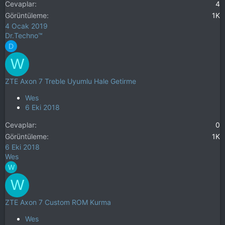
Cevaplar
4
Görüntüleme
1K
4 Ocak 2019
Dr.Techno™
D
W
ZTE Axon 7 Treble Uyumlu Hale Getirme
Wes
6 Eki 2018
Cevaplar
0
Görüntüleme
1K
6 Eki 2018
Wes
W
W
ZTE Axon 7 Custom ROM Kurma
Wes