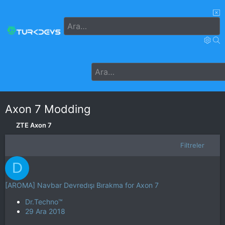
Axon 7 Modding
ZTE Axon 7
Filtreler
D
[AROMA] Navbar Devredışı Bırakma for Axon 7
Dr.Techno™
29 Ara 2018