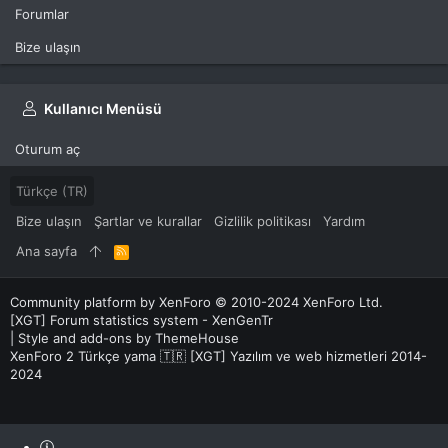
Forumlar
Bize ulaşın
Kullanıcı Menüsü
Oturum aç
Türkçe (TR)
Bize ulaşın
Şartlar ve kurallar
Gizlilik politikası
Yardım
Ana sayfa
R
S
S
Community platform by XenForo
© 2010-2024 XenForo Ltd.
[XGT] Forum statistics system
- XenGenTr
|
Style and add-ons by ThemeHouse
XenForo 2 Türkçe yama 🇹🇷 [XGT] Yazılım ve web hizmetleri 2014-
2024