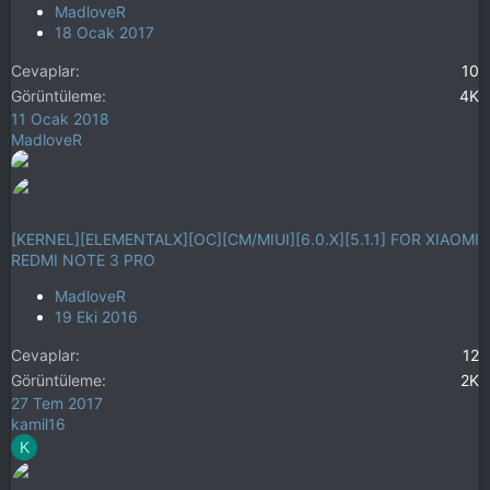
MadloveR
18 Ocak 2017
Cevaplar
10
Görüntüleme
4K
11 Ocak 2018
MadloveR
[KERNEL][ELEMENTALX][OC][CM/MIUI][6.0.X][5.1.1] FOR XIAOMI
REDMI NOTE 3 PRO
MadloveR
19 Eki 2016
Cevaplar
12
Görüntüleme
2K
27 Tem 2017
kamil16
K