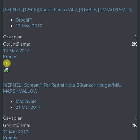
[KERNEL][12-05][Radon Kenzo V4.7][STABLE][CM-AOSP-MIUI]
Orochi™
13 May 2017
Cevaplar
1
Görüntüleme
2K
13 May 2017
Kronos
K
[KERNEL] Scream™ For Redmi Note 3(Kenzo) Nougat/MIUI
MARSHMALLOW
MadloveR
21 Mar 2017
Cevaplar
1
Görüntüleme
2K
21 Mar 2017
Kronos