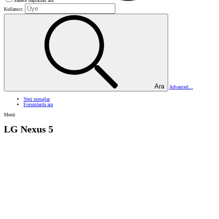
Sadece başlıkları ara
Kullanıcı:
Ara
Advanced…
Yeni mesajlar
Forumlarda ara
Menü
LG Nexus 5