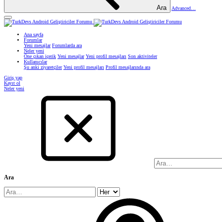
Ara
Advanced…
Ana sayfa
Forumlar
Yeni mesajlar
Forumlarda ara
Neler yeni
Öne çıkan içerik
Yeni mesajlar
Yeni profil mesajları
Son aktiviteler
Kullanıcılar
Şu anki ziyaretçiler
Yeni profil mesajları
Profil mesajlarında ara
Giriş yap
Kayıt ol
Neler yeni
Ara