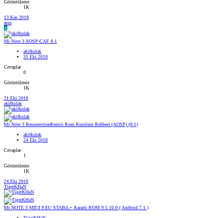
Görüntüleme
1K
13 Kas 2018
asm
A
Mi Note 3 AOSP-CAF 8.1
akifkulak
31 Eki 2018
Cevaplar
0
Görüntüleme
1K
31 Eki 2018
akifkulak
Mi Note 3 ResurrectionRemix Rom Kurulum Rehberi (AOSP) (8.1)
akifkulak
24 Eki 2018
Cevaplar
1
Görüntüleme
1K
24 Eki 2018
TigerKHaN
Mi NOTE 3 MIUI 9 EU STABiL+ Kararlı ROM 9.5.10.0 ( Android 7.1 )
TigerKHaN