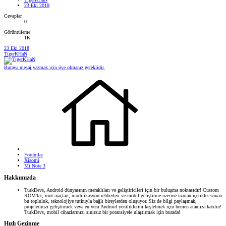
23 Eki 2018
Cevaplar
0
Görüntüleme
1K
23 Eki 2018
TigerKHaN
Buraya mesaj yazmak için üye olmanız gereklidir.
Forumlar
Xiaomi
Mi Note 3
Hakkımızda
TurkDevs, Android dünyasının meraklıları ve geliştiricileri için bir buluşma noktasıdır! Custom
ROM'lar, root araçları, modifikasyon rehberleri ve mobil geliştirme üzerine uzman içerikler sunan
bu topluluk, teknolojiye tutkuyla bağlı bireylerden oluşuyor. Siz de bilgi paylaşmak,
projelerinizi geliştirmek veya en yeni Android yeniliklerini keşfetmek için hemen aramıza katılın!
TurkDevs, mobil cihazlarınızı sınırsız bir potansiyele ulaştırmak için burada!
Hızlı Gezinme