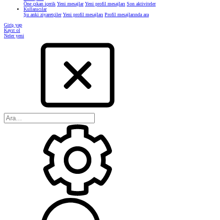
Öne çıkan içerik
Yeni mesajlar
Yeni profil mesajları
Son aktiviteler
Kullanıcılar
Şu anki ziyaretçiler
Yeni profil mesajları
Profil mesajlarında ara
Giriş yap
Kayıt ol
Neler yeni