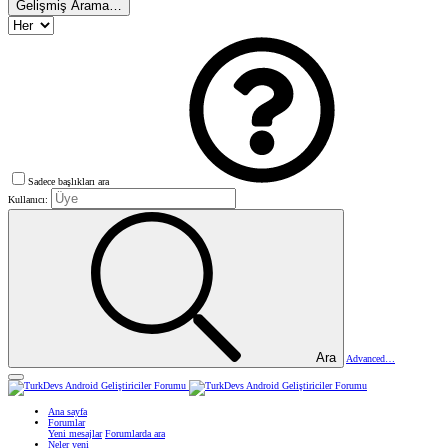
Gelişmiş Arama…
Sadece başlıkları ara
Kullanıcı:
Ara
Advanced…
Ana sayfa
Forumlar
Yeni mesajlar
Forumlarda ara
Neler yeni