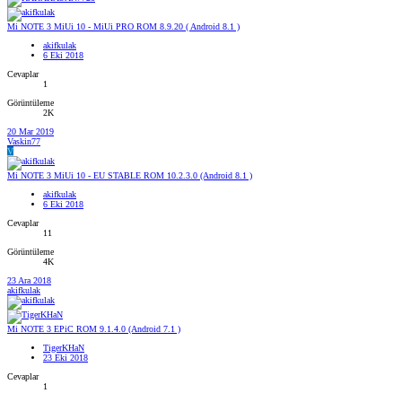
Mi NOTE 3 MiUi 10 - MiUi PRO ROM 8.9.20 ( Android 8.1 )
akifkulak
6 Eki 2018
Cevaplar
1
Görüntüleme
2K
20 Mar 2019
Vaskin77
V
Mi NOTE 3 MiUi 10 - EU STABLE ROM 10.2.3.0 (Android 8.1 )
akifkulak
6 Eki 2018
Cevaplar
11
Görüntüleme
4K
23 Ara 2018
akifkulak
Mi NOTE 3 EPiC ROM 9.1.4.0 (Android 7.1 )
TigerKHaN
23 Eki 2018
Cevaplar
1