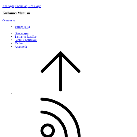
Ana sayfa
Forumlar
Bize ulaşın
Kullanıcı Menüsü
Oturum aç
Türkçe (TR)
Bize ulaşın
Şartlar ve kurallar
Gizlilik politikası
Yardım
Ana sayfa