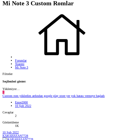
Mi Note 3 Custom Romlar
Forumlar
Xiaomi
Mi Note 3
Filtreler
Seçilenleri göster:
Yükleniyor…
E
Custom rom yükledim ardından google play store yer yok hatası vermeye başladı
Emre2000
10 Şub 2022
Cevaplar
2
Görüntüleme
1K
10 Şub 2022
KARAHASAN7728