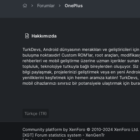
Forumlar
OnePlus
Hakkımızda
TurkDevs, Android dünyasının meraklıları ve geliştiricileri için
buluşma noktasıdır! Custom ROM'lar, root araçları, modifika
rehberleri ve mobil geliştirme üzerine uzman içerikler sunan
topluluk, teknolojiye tutkuyla bağlı bireylerden oluşuyor. Siz
bilgi paylaşmak, projelerinizi geliştirmek veya en yeni Androi
yeniliklerini keşfetmek için hemen aramıza katılın! TurkDevs,
mobil cihazlarınızı sınırsız bir potansiyele ulaştırmak için bur
Türkçe (TR)
Community platform by XenForo
© 2010-2024 XenForo Ltd.
[XGT] Forum statistics system
- XenGenTr