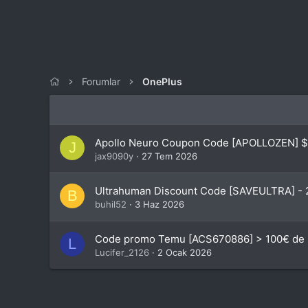
Forumlar
OnePlus
Apollo Neuro Coupon Code [APOLLOZEN] $9
J
jax9090y
27 Tem 2026
Ultrahuman Discount Code [SAVEULTRA] - 2
B
buhil52
3 Haz 2026
Code promo Temu [ACS670886] > 100€ de r
L
Lucifer_2126
2 Ocak 2026