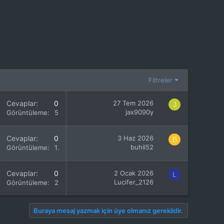
Filtreler
Cevaplar
0
27 Tem 2026
J
jax9090y
Görüntüleme
54
Cevaplar
0
3 Haz 2026
B
buhil52
Görüntüleme
107
Cevaplar
0
2 Ocak 2026
L
Lucifer_2126
Görüntüleme
285
Buraya mesaj yazmak için üye olmanız gereklidir.