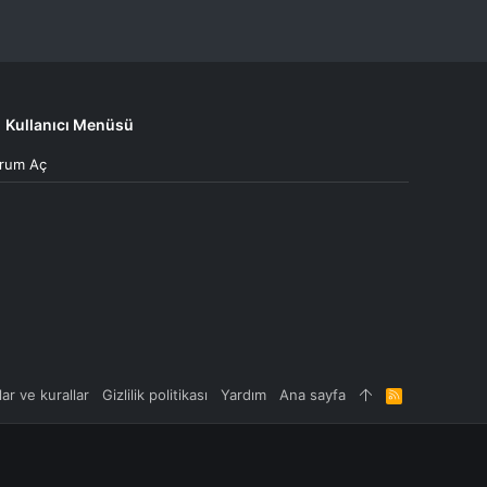
Kullanıcı Menüsü
rum Aç
lar ve kurallar
Gizlilik politikası
Yardım
Ana sayfa
R
S
S