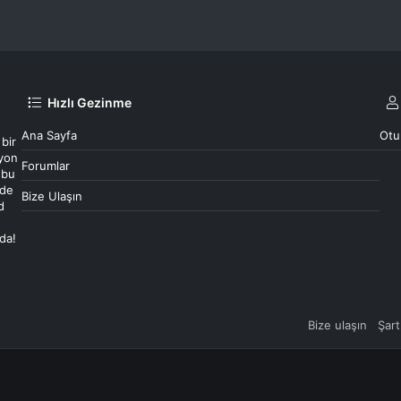
Hızlı Gezinme
Ana Sayfa
Otu
 bir
syon
Forumlar
 bu
 de
Bize Ulaşın
d
ada!
Bize ulaşın
Şart