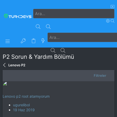
P2 Sorun & Yardım Bölümü
Lenovo P2
Filtreler
Lenovo p2 root atamıyorum
ugurelibol
19 Haz 2019