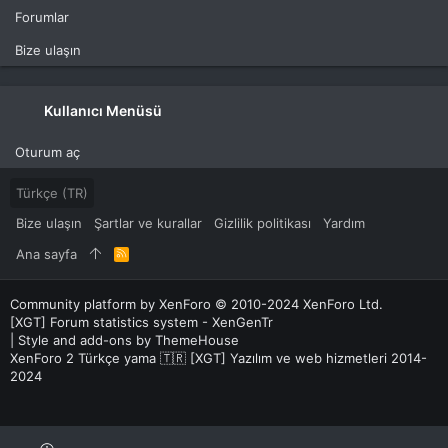
Forumlar
Bize ulaşın
Kullanıcı Menüsü
Oturum aç
Türkçe (TR)
Bize ulaşın
Şartlar ve kurallar
Gizlilik politikası
Yardım
Ana sayfa
R
S
S
Community platform by XenForo
© 2010-2024 XenForo Ltd.
[XGT] Forum statistics system
- XenGenTr
|
Style and add-ons by ThemeHouse
XenForo 2 Türkçe yama 🇹🇷 [XGT] Yazılım ve web hizmetleri 2014-
2024