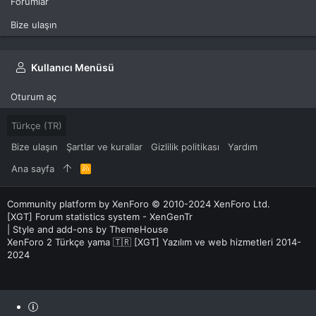
Forumlar
Bize ulaşın
Kullanıcı Menüsü
Oturum aç
Türkçe (TR)
Bize ulaşın
Şartlar ve kurallar
Gizlilik politikası
Yardım
Ana sayfa
R
S
S
Community platform by XenForo
© 2010-2024 XenForo Ltd.
[XGT] Forum statistics system
- XenGenTr
|
Style and add-ons by ThemeHouse
XenForo 2 Türkçe yama 🇹🇷 [XGT] Yazılım ve web hizmetleri 2014-
2024