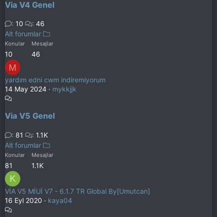
Via V4 Genel
10
46
Alt forumlar
Konular
Mesajlar
10
46
M
yardım edni cwm indiremiyorum
14 May 2024
mykkjjk
Via V5 Genel
81
1.1K
Alt forumlar
Konular
Mesajlar
81
1.1K
K
VİA V5 MİUİ V7 - 6.1.7 TR Global By[Umutcan]
16 Eyl 2020
kaya04