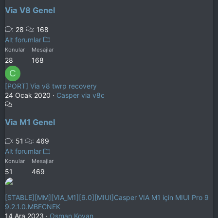
Via V8 Genel
28
168
Alt forumlar
Konular
Mesajlar
28
168
C
[PORT] Via v8 twrp recovery
24 Ocak 2020
Casper via v8c
Via M1 Genel
51
469
Alt forumlar
Konular
Mesajlar
51
469
[STABLE][MM][VIA_M1][6.0][MIUI]Casper VIA M1 için MIUI Pro 9
9.2.1.0.MBFCNEK
14 Ara 2023
Osman Kovan