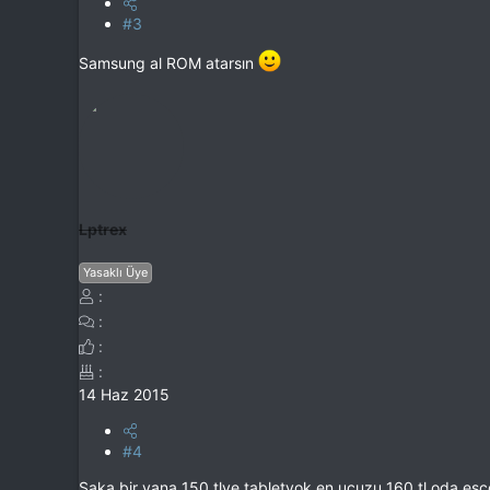
#3
Samsung al ROM atarsın
Lptrex
Yasaklı Üye
14 Haz 2015
#4
Şaka bir yana 150 tlye tabletyok en ucuzu 160 tl oda esc