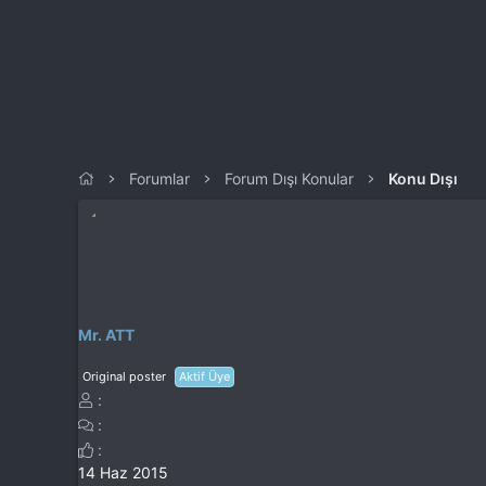
l
t
a
a
t
r
a
i
n
h
i
Forumlar
Forum Dışı Konular
Konu Dışı
Mr. ATT
Original poster
Aktif Üye
14 Haz 2015