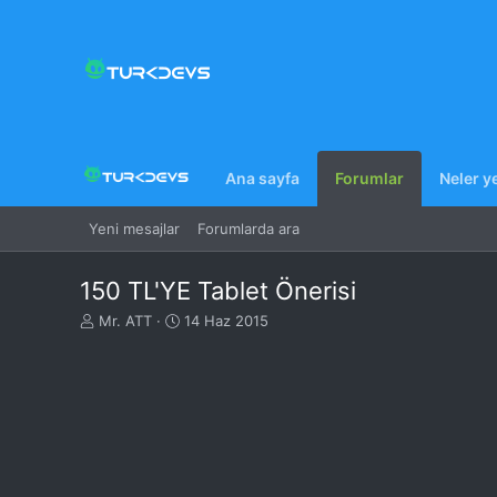
Ana sayfa
Forumlar
Neler y
Yeni mesajlar
Forumlarda ara
150 TL'YE Tablet Önerisi
K
B
Mr. ATT
14 Haz 2015
o
a
n
ş
u
l
y
a
u
n
B
g
a
ı
ş
ç