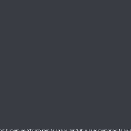
ort bilmem ne 512 mb ram falan var bir 300 e asus memopad falan al 