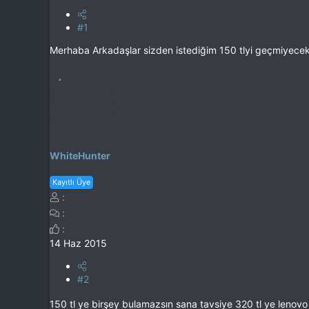
#1
Merhaba Arkadaşlar sizden istediğim 150 tlyi geçmiyecek t
WhiteHunter
Kayıtlı Üye
14 Haz 2015
#2
150 tl ye birşey bulamazsın sana tavsiye 320 tl ye leno