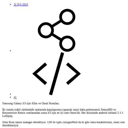
21 Eyl 2015
#1
Samsung Galaxy S3 için Slim ve Omni Romları;
İki romda stabil sürümdedir aralarında karşılaştırma yaparsak omni daha performanslı.XenonHD ve
Ressurection Remix romlarından sonra S3 için en iyi rom Omni'dir. Her ikisininde android sürümü 5.1.1
Lollipop.
Slim Rom layers manager destekliyor LM ile tıpkı cynogenMod da ki gibi tema kurabilirsiniz, omni rom
desteklemiyor.