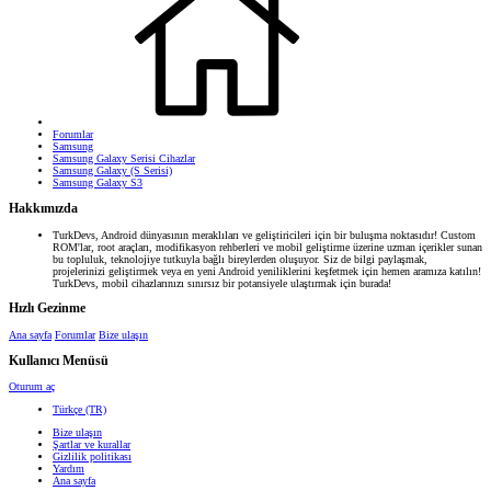
Forumlar
Samsung
Samsung Galaxy Serisi Cihazlar
Samsung Galaxy (S Serisi)
Samsung Galaxy S3
Hakkımızda
TurkDevs, Android dünyasının meraklıları ve geliştiricileri için bir buluşma noktasıdır! Custom
ROM'lar, root araçları, modifikasyon rehberleri ve mobil geliştirme üzerine uzman içerikler sunan
bu topluluk, teknolojiye tutkuyla bağlı bireylerden oluşuyor. Siz de bilgi paylaşmak,
projelerinizi geliştirmek veya en yeni Android yeniliklerini keşfetmek için hemen aramıza katılın!
TurkDevs, mobil cihazlarınızı sınırsız bir potansiyele ulaştırmak için burada!
Hızlı Gezinme
Ana sayfa
Forumlar
Bize ulaşın
Kullanıcı Menüsü
Oturum aç
Türkçe (TR)
Bize ulaşın
Şartlar ve kurallar
Gizlilik politikası
Yardım
Ana sayfa