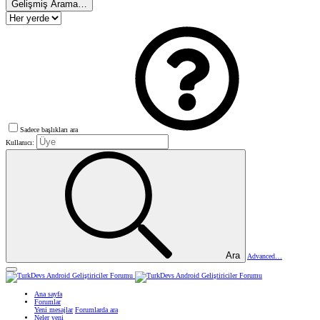
Gelişmiş Arama…
Sadece başlıkları ara
Kullanıcı:
Ara
Advanced…
Ana sayfa
Forumlar
Yeni mesajlar
Forumlarda ara
Neler yeni