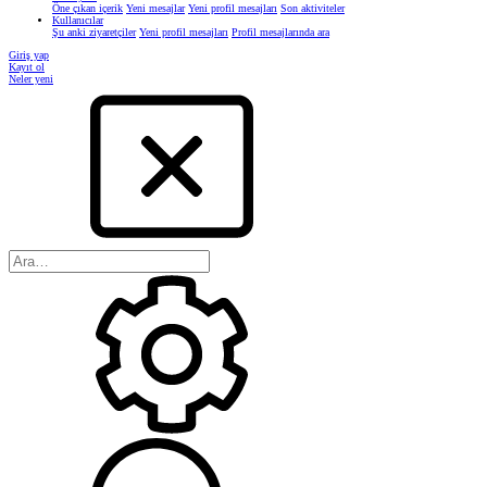
Öne çıkan içerik
Yeni mesajlar
Yeni profil mesajları
Son aktiviteler
Kullanıcılar
Şu anki ziyaretçiler
Yeni profil mesajları
Profil mesajlarında ara
Giriş yap
Kayıt ol
Neler yeni