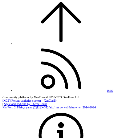
RSS
Community platform by XenForo
© 2010-2024 XenForo Ltd.
[XGT] Forum statistics system
- XenGenTr
|
Style and add-ons by ThemeHouse
XenForo 2 Türkçe yama 🇹🇷 [XGT] Yazılım ve web hizmetleri 2014-2024