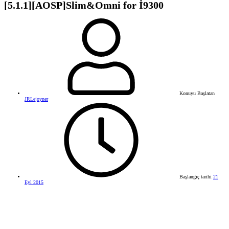
[5.1.1][AOSP]Slim&Omni for İ9300
Konuyu Başlatan
JRLejoyner
Başlangıç tarihi
21
Eyl 2015