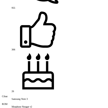
955
306
26
Cihaz
Samsung Note 3
ROM
Morphose Nougat v2