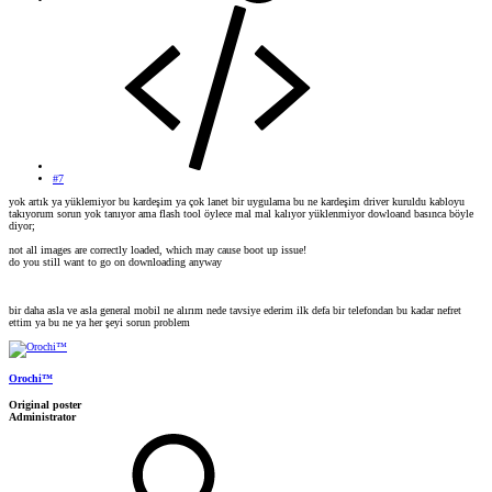
#7
yok artık ya yüklemiyor bu kardeşim ya çok lanet bir uygulama bu ne kardeşim driver kuruldu kabloyu
takıyorum sorun yok tanıyor ama flash tool öylece mal mal kalıyor yüklenmiyor dowloand basınca böyle
diyor;
not all images are correctly loaded, which may cause boot up issue!
do you still want to go on downloading anyway
bir daha asla ve asla general mobil ne alırım nede tavsiye ederim ilk defa bir telefondan bu kadar nefret
ettim ya bu ne ya her şeyi sorun problem
Orochi™
Original poster
Administrator