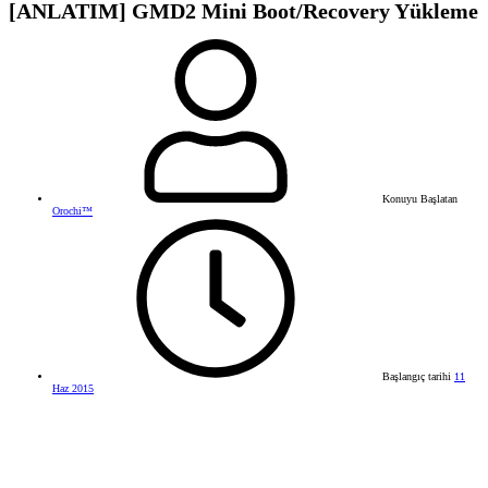
[ANLATIM] GMD2 Mini Boot/Recovery Yükleme
Konuyu Başlatan
Orochi™
Başlangıç tarihi
11
Haz 2015