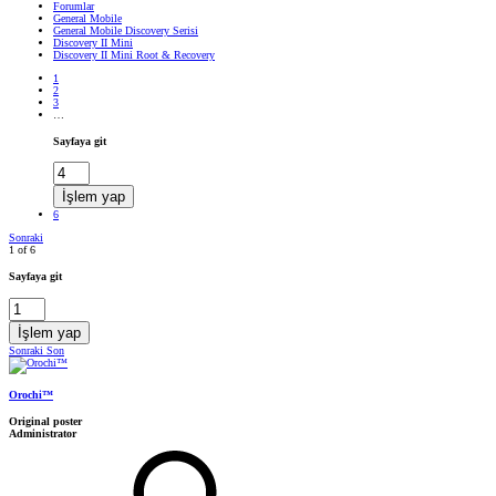
Forumlar
General Mobile
General Mobile Discovery Serisi
Discovery II Mini
Discovery II Mini Root & Recovery
1
2
3
…
Sayfaya git
İşlem yap
6
Sonraki
1 of 6
Sayfaya git
İşlem yap
Sonraki
Son
Orochi™
Original poster
Administrator