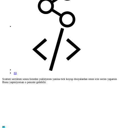
#4
Scatteri sectikten sonra listeden yukleyecen yanina tick koyup dosyalardan onun icin secim yaparsin
Bunu yapmiyorsan o pencere gelebilir.
M