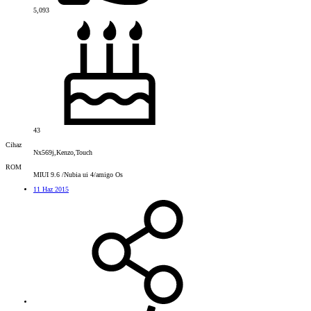
5,093
43
Cihaz
Nx569j,Kenzo,Touch
ROM
MIUI 9.6 /Nubia ui 4/amigo Os
11 Haz 2015