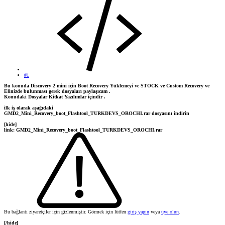
#1
Bu konuda Discovery 2 mini için Boot Recovery Yüklemeyi ve STOCK ve Custom Recovery ve
Elinizde bulunması gerek dosyaları paylaşıcam .
Konudaki Dosyalar Kitkat Yazılımlar içindir .
ilk iş olarak aşağıdaki
GMD2_Mini_Recovery_boot_Flashtool_TURKDEVS_OROCHI.rar dosyasını indirin
[hide]
link: GMD2_Mini_Recovery_boot_Flashtool_TURKDEVS_OROCHI.rar
Bu bağlantı ziyaretçiler için gizlenmiştir. Görmek için lütfen
giriş yapın
veya
üye olun
.
[/hide]