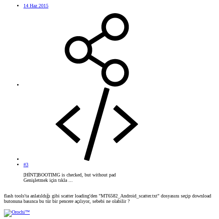
14 Haz 2015
#3
[HİNT]BOOTIMG is checked, but without pad
Genişletmek için tıkla ...
flash tools'ta anlatıldığı gibi scatter loading'den "MT6582_Android_scatter.txt" dosyasını seçip download
butonuna basınca bu tür bir pencere açılıyor, sebebi ne olabilir ?