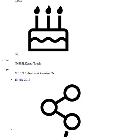
5,093
43
Cihaz
Nx569j,Kenzo,Touch
ROM
MIUI 9.6 /Nubia ui 4/amigo Os
15 Haz 2015