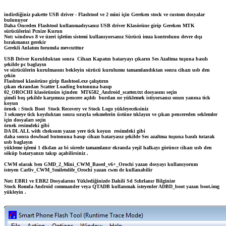
indirdiğiniz pakette USB driver - Flashtool ve 2 mini için Gereken stock ve custom dosyalar
bulunuyor
Daha Önceden Flashtool kullanmadıysanız USB driver Klasörüne girip Gereken MTK
sürücülerini Pcnize Kurun
Not: windows 8 ve üzeri işletim sistemi kullanıyorsanız Sürücü imza kontrolunu devre dışı
bırakmanız gerekir
Gerekli Anlatım forumda mevcutttur
USB Driver Kurulduktan sonra Cihazı Kapatın bataryayı çıkarın Ses Azaltma tuşuna basılı
şekilde pc baglayın
ve sürücülerin kurulmasını bekleyin sürücü kurulumu tamamlandıktan sonra cihazı usb den
çekin
Flashtool klasörüne girip flashtool.exe çalıştırın
çıkan ekrandan Scatter Loading butonuna basıp
02_OROCHI klasörünün içinden MT6582_Android_scatter.txt dosyasını seçin
şimdi boş şekilde karşımıza pencere açıldı burdan ne yüklemek istiyorsanız onun yanına tick
koyun
örnek : Stock Boot Stock Recovery ve Stock Logo yükleyeceksiniz
3 sekmeye tick koyduktan sonra sırayla sekmelerin üstüne tıklayın ve çıkan pencereden seklemler
için dosyaları seçin
örnek resimdeki gibi
DA DL ALL with cheksum yazan yere tick koyun resimdeki gibi
daha sonra dowload butonuna basıp cihazı bataryasız şekilde Ses azaltma tuşuna basılı tutarak
usb baglayın
yükleme işlemi 1 dkdan az bi sürede tamamlanır ekranda yeşil halkayı görünce cihazı usb den
söküp bataryanızı takıp açabilirsiniz .
CWM olarak ben GMD_2_Mini_CWM_Based_v6+_Orochi yazan dosyayı kullanıyorum
isteyen Carliv_CWM_Smiletolife_Orochi yazan cwm de kullanabilir
Not: EBR1 ve EBR2 Dosyalarını Yüklediğinizde Dahili Sd Sıfırlanır Bilginize
Stock Romda Android commander veya QTADB kullanmak isteyenler ADBD_boot yazan boot.img
yükleyin .