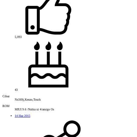
5,093
43
Cihaz
Nx569j,Kenzo,Touch
ROM
MIUI 9.6 /Nubia ui 4/amigo Os
14 Haz 2015