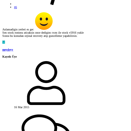
#6
Anlamadigin yerleri es gec
Sen stock rommu aticaksin once dedigim cwm ile stock v5916 yukle
Sonra bu konudan orjinal recovery atip guncelleme yapabilirsin.
M
meydeyy
Kayıtlı Üye
16 Mar 2015