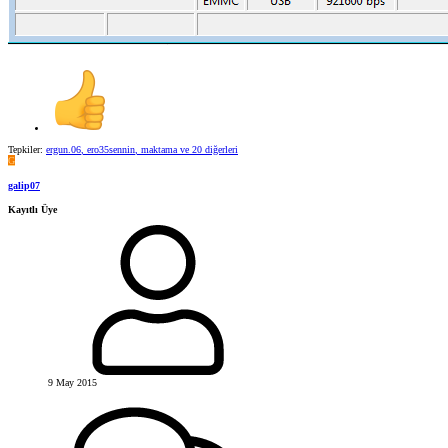
Tepkiler:
ergun.06
,
ero35sennin
,
maktama
ve 20 diğerleri
G
galip07
Kayıtlı Üye
9 May 2015