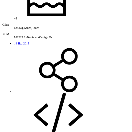
43
Cihaz
Nx569j,Kenzo,Touch
ROM
MIUI 9.6 /Nubia ui 4/amigo Os
14 Haz 2015