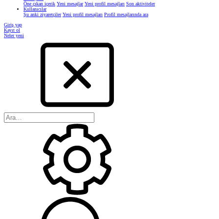
Öne çıkan içerik
Yeni mesajlar
Yeni profil mesajları
Son aktiviteler
Kullanıcılar
Şu anki ziyaretçiler
Yeni profil mesajları
Profil mesajlarında ara
Giriş yap
Kayıt ol
Neler yeni