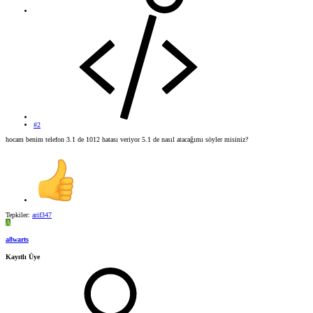
#2
hocam benim telefon 3.1 de 1012 hatası veriyor 5.1 de nasıl atacağımı söyler misiniz?
Tepkiler:
arif347
A
a8warts
Kayıtlı Üye