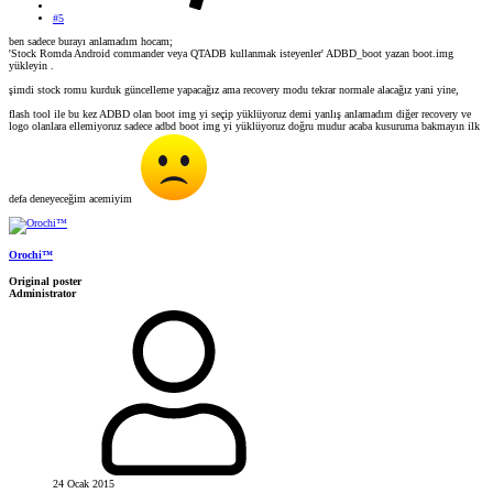
#5
ben sadece burayı anlamadım hocam;
'Stock Romda Android commander veya QTADB kullanmak isteyenler' ADBD_boot yazan boot.img
yükleyin .
şimdi stock romu kurduk güncelleme yapacağız ama recovery modu tekrar normale alacağız yani yine,
flash tool ile bu kez ADBD olan boot img yi seçip yüklüyoruz demi yanlış anlamadım diğer recovery ve
logo olanlara ellemiyoruz sadece adbd boot img yi yüklüyoruz doğru mudur acaba kusuruma bakmayın ilk
defa deneyeceğim acemiyim
Orochi™
Original poster
Administrator
24 Ocak 2015