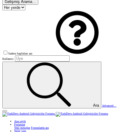
Gelişmiş Arama…
Sadece başlıkları ara
Kullanıcı:
Ara
Advanced…
Ana sayfa
Forumlar
Yeni mesajlar
Forumlarda ara
Neler yeni