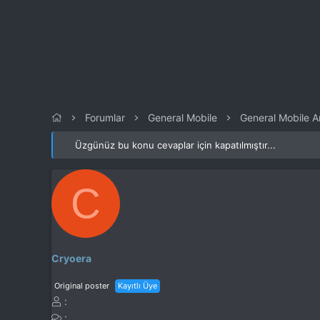
l
t
a
a
t
r
a
i
n
h
i
Forumlar
General Mobile
General Mobile 
Üzgünüz bu konu cevaplar için kapatılmıştır...
C
Cryoera
Original poster
Kayıtlı Üye