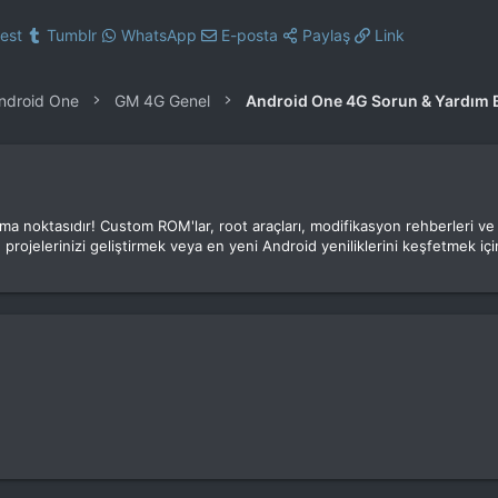
rest
Tumblr
WhatsApp
E-posta
Paylaş
Link
Android One
GM 4G Genel
Android One 4G Sorun & Yardım
luşma noktasıdır! Custom ROM'lar, root araçları, modifikasyon rehberleri v
 projelerinizi geliştirmek veya en yeni Android yeniliklerini keşfetmek için