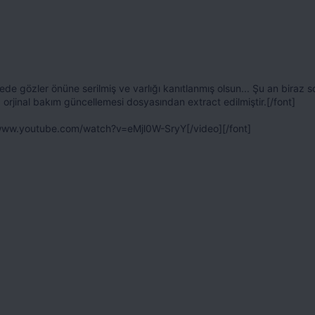
de gözler önüne serilmiş ve varlığı kanıtlanmış olsun... Şu an biraz s
z, orjinal bakım güncellemesi dosyasından extract edilmiştir.[/font]
://www.youtube.com/watch?v=eMjl0W-SryY[/video][/font]