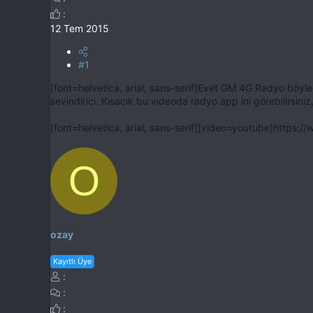
12 Tem 2015
#1
[font=helvetica, arial, sans-serif]Evet GM 4G Radyo böylee
sevindirici. Kısacık bu videoda radyo app ini görebilirsini
[font=helvetica, arial, sans-serif][video=youtube]https
O
ozay
Kayıtlı Üye