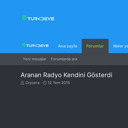
Ana sayfa
Forumlar
Neler y
Yeni mesajlar
Forumlarda ara
Aranan Radyo Kendini Gösterdi
K
B
Cryoera
12 Tem 2015
o
a
n
ş
u
l
y
a
u
n
B
g
a
ı
ş
ç