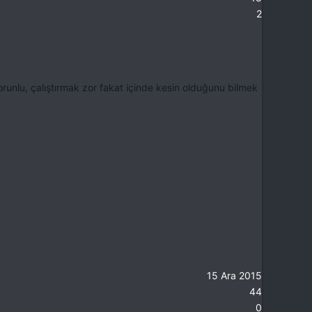
2
orunlu, çalıştırmak zor fakat içinde kesin olduğunu bilmek
15 Ara 2015
44
0