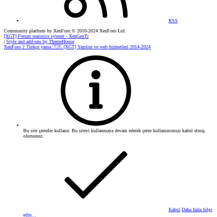
RSS
Community platform by XenForo
© 2010-2024 XenForo Ltd.
[XGT] Forum statistics system
- XenGenTr
|
Style and add-ons by ThemeHouse
XenForo 2 Türkçe yama 🇹🇷 [XGT] Yazılım ve web hizmetleri 2014-2024
Bu site çerezler kullanır. Bu siteyi kullanmaya devam ederek çerez kullanımımızı kabul etmiş
olursunuz.
Kabul
Daha fazla bilgi
edin…