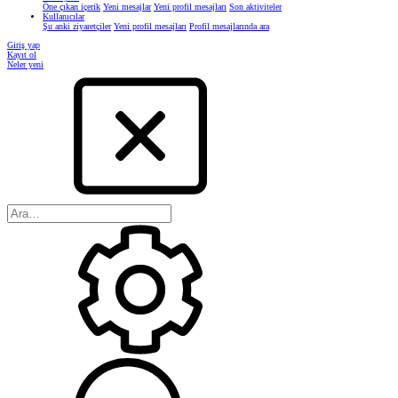
Öne çıkan içerik
Yeni mesajlar
Yeni profil mesajları
Son aktiviteler
Kullanıcılar
Şu anki ziyaretçiler
Yeni profil mesajları
Profil mesajlarında ara
Giriş yap
Kayıt ol
Neler yeni