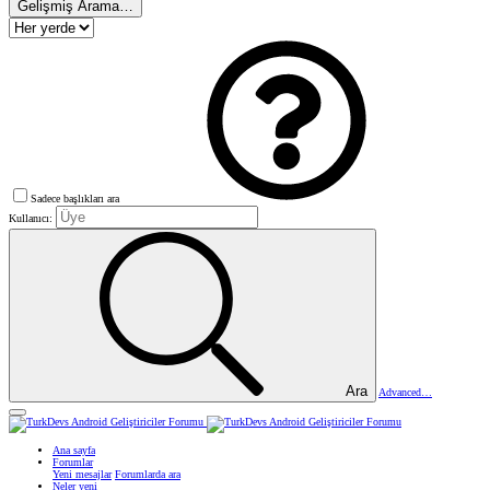
Gelişmiş Arama…
Sadece başlıkları ara
Kullanıcı:
Ara
Advanced…
Ana sayfa
Forumlar
Yeni mesajlar
Forumlarda ara
Neler yeni