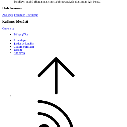
TurkDevs, mobil cihazlarınızı sınırsız bir potansiyele ulaştırmak için burada!
Hızlı Gezinme
Ana sayfa
Forumlar
Bize ulaşın
Kullanıcı Menüsü
Oturum aç
Türkçe (TR)
Bize ulaşın
Şartlar ve kurallar
Gizlilik politikası
Yardım
Ana sayfa