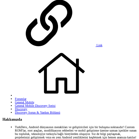
Link
Forumlar
General Mobile
General Mobile Discovery Serisi
Discovery
Discovery Sorun & Yardım Bölümü
Hakkımızda
TurkDevs, Android dünyasının meraklıları ve geliştiricileri için bir buluşma noktasıdır! Custom
ROM'lar, root araçları, modifikasyon rehberleri ve mobil geliştirme üzerine uzman içerikler sunan
bu topluluk, teknolojiye tutkuyla bağlı bireylerden oluşuyor. Siz de bilgi paylaşmak,
projelerinizi geliştirmek veya en yeni Android yeniliklerini keşfetmek için hemen aramıza katılın!