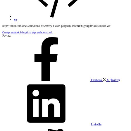
#2
http://forum.turkdevs.com/konu-discovery-1-asus-programlar.html?highlight=asus burda var
Cevap yazmak için giriş yap yada kayıt ol.
Paylaş:
Facebook
X (Twitter)
LinkedIn