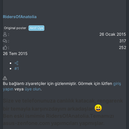
RidersOfAnatolia
Original poster
Aktif Üye
26 Ocak 2015
317
252
26 Tem 2015
#1
Bu bağlantı ziyaretçiler için gizlenmiştir. Görmek için lütfen
giriş
yapın
veya
üye olun
.
Size ve telefonunuza canlılık katacak, rengarenk
bir temayla karşınızdayım arkadaşlar
Ben eski ismimle RidersOfAnatolia.Temamızı
asus-zenfone.com yapımcıları yapmışlar.