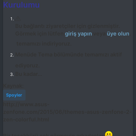
Kurulumu
Bu bağlantı ziyaretçiler için gizlenmiştir.
Görmek için lütfen
giriş yapın
veya
üye olun
.
temamızı indiriyoruz.
Menüde Tema bölümünde temamızı aktif
ediyoruz.
Bu kadar...
Kaynak:
Spoyler
http://www.asus-
zenfone.com/2015/06/themes-asus-zenfone-2-
zen-colorful.html
Bir teşekkürü çok görmeyin arkadaşlar