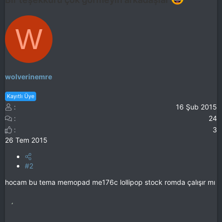
W
wolverinemre
Kayıtlı Üye
16 Şub 2015
24
3
26 Tem 2015
#2
hocam bu tema memopad me176c lollipop stock romda çalışır mı