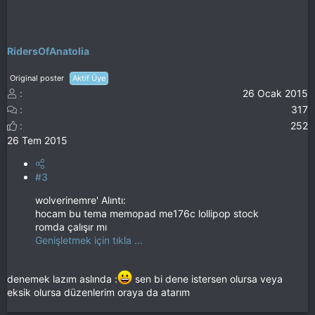
RidersOfAnatolia
Original poster
Aktif Üye
26 Ocak 2015
317
252
26 Tem 2015
#3
wolverinemre' Alıntı:
hocam bu tema memopad me176c lollipop stock
romda çalışır mı
Genişletmek için tıkla ...
denemek lazım aslında :
sen bi dene istersen olursa veya
eksik olursa düzenlerim oraya da atarım