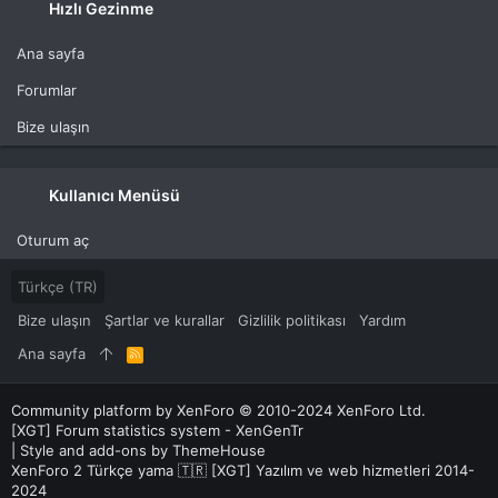
Hızlı Gezinme
Ana sayfa
Forumlar
Bize ulaşın
Kullanıcı Menüsü
Oturum aç
Türkçe (TR)
Bize ulaşın
Şartlar ve kurallar
Gizlilik politikası
Yardım
Ana sayfa
R
S
S
Community platform by XenForo
© 2010-2024 XenForo Ltd.
[XGT] Forum statistics system
- XenGenTr
|
Style and add-ons by ThemeHouse
XenForo 2 Türkçe yama 🇹🇷 [XGT] Yazılım ve web hizmetleri 2014-
2024