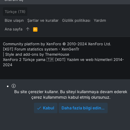
Türkçe (TR)
Bize ulaşın
Şartlar ve kurallar
Gizlilik politikası
Yardım
Ana sayfa
R
S
S
Community platform by XenForo
© 2010-2024 XenForo Ltd.
[XGT] Forum statistics system
- XenGenTr
|
Style and add-ons by ThemeHouse
XenForo 2 Türkçe yama 🇹🇷 [XGT] Yazılım ve web hizmetleri 2014-
2024
Bu site çerezler kullanır. Bu siteyi kullanmaya devam ederek
çerez kullanımımızı kabul etmiş olursunuz.
Kabul
Daha fazla bilgi edin…