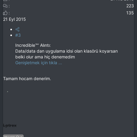
223
135
21 Eyl 2015
#3
Incredible™' Alıntı:
Data/data dan uygulama idsi olan klasörü koyarsan
belki olur ama hiç denemedim
Genişletmek için tıkla ...
Tamam hocam denerim.
Lptrex