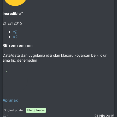
Incredible™
21 Eyl 2015
#2
RE: rom rom rom
Data/data dan uygulama idsi olan klasörü koyarsan belki olur
ama hiç denemedim
Apranax
Original poster
File Uploader
21 Nis 2015