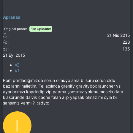
Apranax
Original poster
File Uploader
21 Nis 2015
223
135
21 Eyl 2015
#1
Rom portladığımızda sorun olmuyo ama bi sürü sorun oldu
bazılarını halletim. Tel açılınca grenify gravitybox launcher vs
ayarlarımızı kaydedip zip yapma şansımız yokmu mesela data
klasöründe dalvik cache falan alıp yapsak olmaz mı öyle bi
şansımız varmı ? :adyo:
I