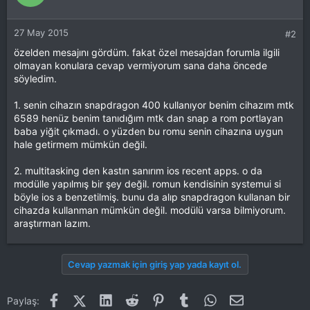
27 May 2015
#2
özelden mesajını gördüm. fakat özel mesajdan forumla ilgili
olmayan konulara cevap vermiyorum sana daha öncede
söyledim.
1. senin cihazın snapdragon 400 kullanıyor benim cihazım mtk
6589 henüz benim tanıdığım mtk dan snap a rom portlayan
baba yiğit çıkmadı. o yüzden bu romu senin cihazına uygun
hale getirmem mümkün değil.
2. multitasking den kastın sanırım ios recent apps. o da
modülle yapılmış bir şey değil. romun kendisinin systemui si
böyle ios a benzetilmiş. bunu da alıp snapdragon kullanan bir
cihazda kullanman mümkün değil. modülü varsa bilmiyorum.
araştırman lazım.
Cevap yazmak için giriş yap yada kayıt ol.
Facebook
X (Twitter)
LinkedIn
Reddit
Pinterest
Tumblr
WhatsApp
E-posta
Paylaş: