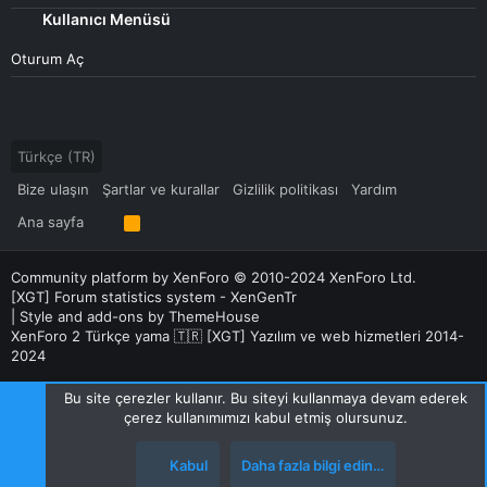
Kullanıcı Menüsü
Oturum Aç
Türkçe (TR)
Bize ulaşın
Şartlar ve kurallar
Gizlilik politikası
Yardım
Ana sayfa
R
S
S
Community platform by XenForo
© 2010-2024 XenForo Ltd.
[XGT] Forum statistics system
- XenGenTr
|
Style and add-ons by ThemeHouse
XenForo 2 Türkçe yama 🇹🇷 [XGT] Yazılım ve web hizmetleri 2014-
2024
Bu site çerezler kullanır. Bu siteyi kullanmaya devam ederek
çerez kullanımımızı kabul etmiş olursunuz.
Kabul
Daha fazla bilgi edin…