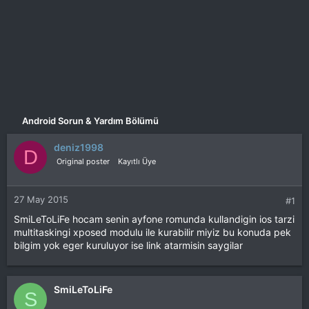
Android Sorun & Yardım Bölümü
deniz1998
D
Original poster
Kayıtlı Üye
27 May 2015
#1
SmiLeToLiFe hocam senin ayfone romunda kullandigin ios tarzi
multitaskingi xposed modulu ile kurabilir miyiz bu konuda pek
bilgim yok eger kuruluyor ise link atarmisin saygilar
SmiLeToLiFe
S