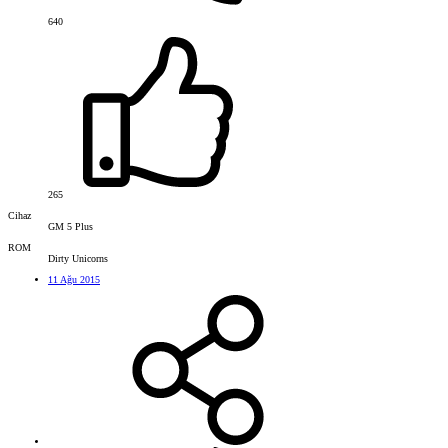
640
265
Cihaz
GM 5 Plus
ROM
Dirty Unicorns
11 Ağu 2015