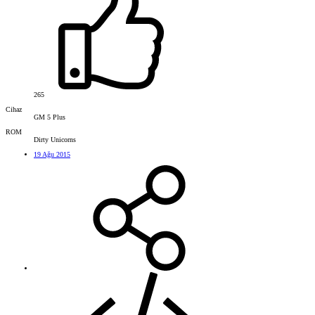
265
Cihaz
GM 5 Plus
ROM
Dirty Unicorns
19 Ağu 2015