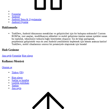
Forumlar
Android
Android Tema & Uygulamalar
Android Oyunlar
Hakkımızda
TurkDevs, Android dünyasının meraklıları ve geliştiricileri için bir buluşma noktasıdır! Custom
ROM'lar, root araçları, modifikasyon rehberleri ve mobil geliştirme üzerine uzman içerikler sunan
bu topluluk, teknolojiye tutkuyla bağlı bireylerden oluşuyor. Siz de bilgi paylaşmak,
projelerinizi geliştirmek veya en yeni Android yeniliklerini keşfetmek için hemen aramıza katılın!
TurkDevs, mobil cihazlarınızı sınırsız bir potansiyele ulaştırmak için burada!
Hızlı Gezinme
Ana sayfa
Forumlar
Bize ulaşın
Kullanıcı Menüsü
Oturum aç
Türkçe (TR)
Bize ulaşın
Şartlar ve kurallar
Gizlilik politikası
Yardım
Ana sayfa