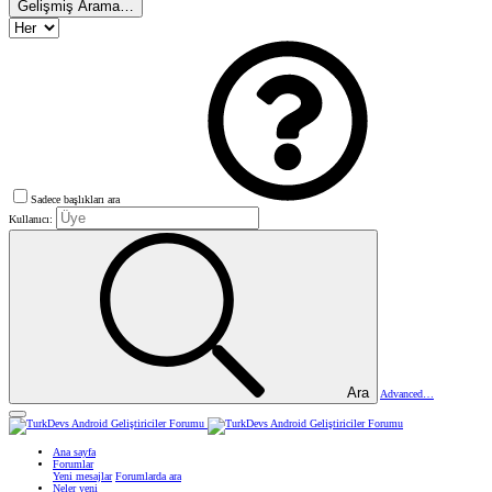
Gelişmiş Arama…
Sadece başlıkları ara
Kullanıcı:
Ara
Advanced…
Ana sayfa
Forumlar
Yeni mesajlar
Forumlarda ara
Neler yeni