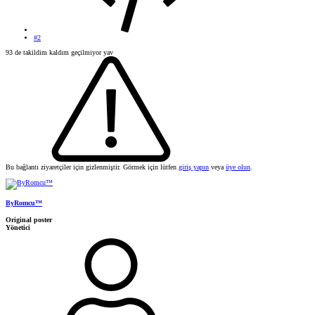
#2
93 de takildim kaldım geçilmiyor yav
Bu bağlantı ziyaretçiler için gizlenmiştir. Görmek için lütfen
giriş yapın
veya
üye olun
.
ByRomcu™
Original poster
Yönetici