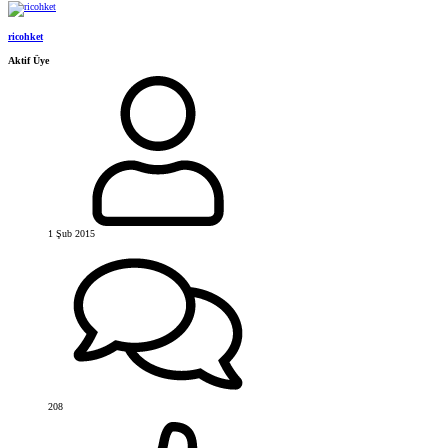
ricohket
Aktif Üye
1 Şub 2015
208