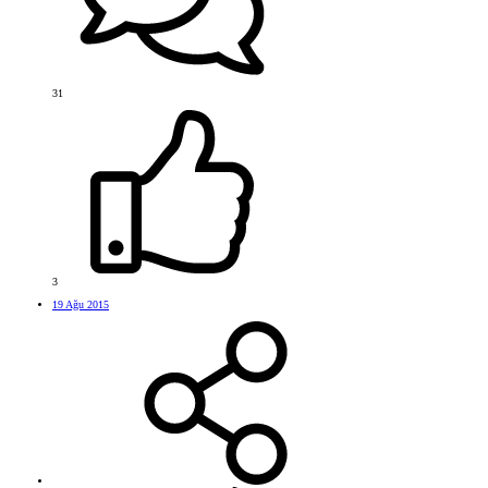
31
3
19 Ağu 2015