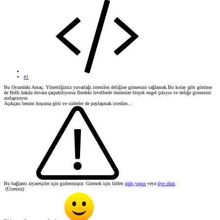
#1
Bu Oyundaki Amaç: Yönettiğimiz yuvarlağı istenilen deliğine girmesini sağlamak.Bu kolay gibi görünse
de Belli hakda duvara çarpabiliyoruz.İlerdeki levellerde önümüze birçok engel çıkıyor ve deliğe girmesini
zorlaştırıyor.
Açıkçası benim hoşuma gitti ve sizlerler de paylaşmak istedim...
Bu bağlantı ziyaretçiler için gizlenmiştir. Görmek için lütfen
giriş yapın
veya
üye olun
.
(Ücretsiz)