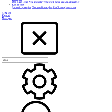
Öne çıkan içerik
Yeni mesajlar
Yeni profil mesajları
Son aktiviteler
Kullanıcılar
Şu anki ziyaretçiler
Yeni profil mesajları
Profil mesajlarında ara
Giriş yap
Kayıt ol
Neler yeni