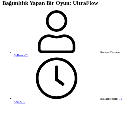
Bağımlılık Yapan Bir Oyun: UltraFlow
Konuyu Başlatan
ByRomcu™
Başlangıç tarihi
11
Ağu 2015