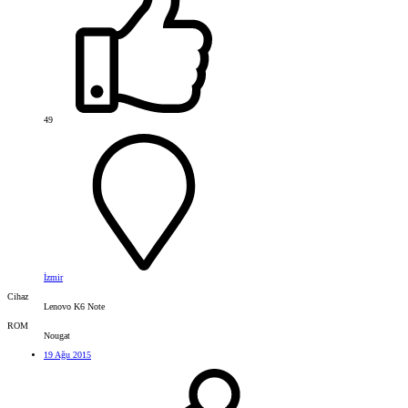
49
İzmir
Cihaz
Lenovo K6 Note
ROM
Nougat
19 Ağu 2015