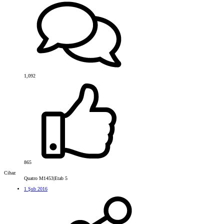
1,092
865
Cihaz
Quatro M1453|Etab 5
1 Şub 2016