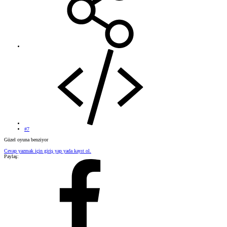
#7
Güzel oyuna benziyor
Cevap yazmak için giriş yap yada kayıt ol.
Paylaş: