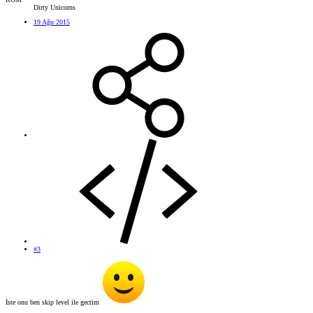
Dirty Unicorns
19 Ağu 2015
#3
İste onu ben skip level ile gectim