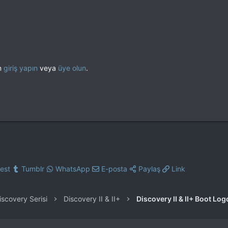
en
giriş yapın
veya
üye olun
.
rest
Tumblr
WhatsApp
E-posta
Paylaş
Link
iscovery Serisi
Discovery II & II+
Discovery II & II+ Boot Lo