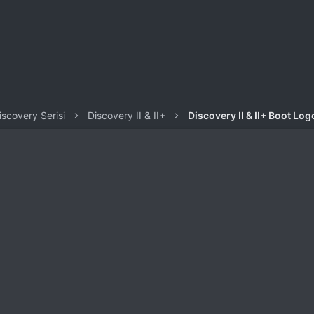
iscovery Serisi
Discovery II & II+
Discovery II & II+ Boot Lo