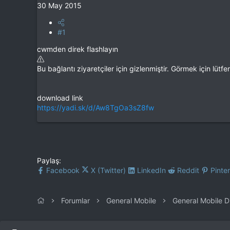
30 May 2015
#1
cwmden direk flashlayın
Bu bağlantı ziyaretçiler için gizlenmiştir. Görmek için lütf
download link
https://yadi.sk/d/Aw8TgOa3sZ8fw
Paylaş:
Facebook
X (Twitter)
LinkedIn
Reddit
Pinte
Forumlar
General Mobile
General Mobile D