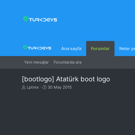
Ana sayfa
Forumlar
Neler y
Yeni mesajlar
Forumlarda ara
[bootlogo] Atatürk boot logo
K
B
Lptrex
30 May 2015
o
a
n
ş
u
l
y
a
u
n
B
g
a
ı
ş
ç