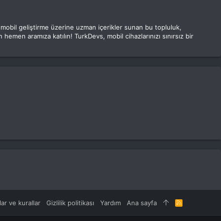
e mobil geliştirme üzerine uzman içerikler sunan bu topluluk,
 hemen aramıza katılın! TurkDevs, mobil cihazlarınızı sınırsız bir
lar ve kurallar
Gizlilik politikası
Yardım
Ana sayfa
R
S
S