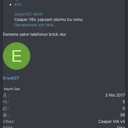
#10
ozgurt22' Alıntı:
Casper V6x yapsam olurmu bu romu
Genişletmek için tıkla ...
Deneme sakın telefonun brick olur
E
Ersalt27
Kayıtlı Üye
3 Nis 2017
5
0
36
Cihaz
Casper VIA v5
ROM
Djks