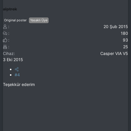
alptrek
Original poster
Yasaklı Üye
20 Şub 2015
180
93
25
Cihaz
Casper VIA V5
3 Eki 2015
#4
Teşekkür ederim