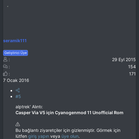
seramik111
Geliştirici Üye
29 Eyl 2015
154
171
7 Ocak 2016
#5
alptrek' Alıntı:
Casper Via V5 için Cyanogenmod 11 Unofficial Rom
Bu bağlantı ziyaretçiler için gizlenmiştir. Görmek için
lütfen
giriş yapın
veya
üye olun
.