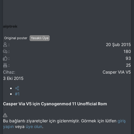
alptrek
Original poster
Yasaklı Üye
20 Şub 2015
180
93
25
Cihaz
Casper VIA V5
3 Eki 2015
#1
Casper Via V5 için Cyanogenmod 11 Unofficial Rom
Bu bağlantı ziyaretçiler için gizlenmiştir. Görmek için lütfen
giriş
yapın
veya
üye olun
.