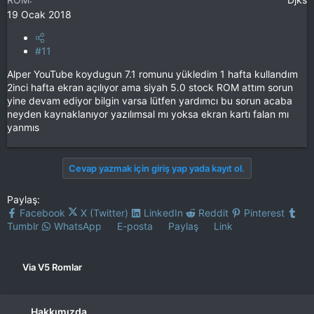
19 Ocak 2018
#11
Alper YouTube koydugun 7.1 romunu yükledim 1 hafta kullandım
2inci hafta ekran açılıyor ama siyah 5.0 stock ROM attım sorun
yine devam ediyor bilgin varsa lütfen yardımcı bu sorun acaba
neyden kaynaklanıyor yazılımsal mı yoksa ekran kartı falan mı
yanmıs
Cevap yazmak için giriş yap yada kayıt ol.
Paylaş:
Facebook
X (Twitter)
LinkedIn
Reddit
Pinterest
Tumblr
WhatsApp
E-posta
Paylaş
Link
Via V5 Romlar
Hakkımızda