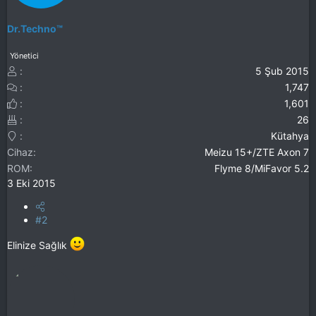
Dr.Techno™
Yönetici
5 Şub 2015
1,747
1,601
26
Kütahya
Cihaz
Meizu 15+/ZTE Axon 7
ROM
Flyme 8/MiFavor 5.2
3 Eki 2015
#2
Elinize Sağlık