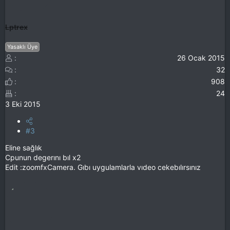
Lptrex
Yasaklı Üye
26 Ocak 2015
32
908
24
3 Eki 2015
#3
Eline sağlık
Cpunun degerını bıl x2
Edit :zoomfxCamera. Gıbı uygulamlarla vıdeo cekebılırsınız