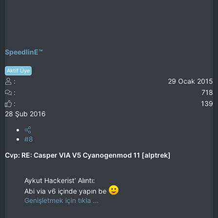
SpeedlinE™
Aktif Üye
29 Ocak 2015
718
139
28 Şub 2016
#8
Cvp: RE: Casper VIA V5 Cyanogenmod 11 [alptrek]
Aykut Hackerist' Alıntı:
Abi via v6 içinde yapın be
Genişletmek için tıkla ...