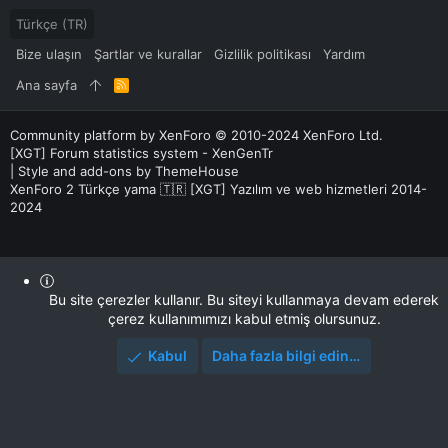
Türkçe (TR)
Bize ulaşın
Şartlar ve kurallar
Gizlilik politikası
Yardım
Ana sayfa
R
S
S
Community platform by XenForo
© 2010-2024 XenForo Ltd.
[XGT] Forum statistics system
- XenGenTr
|
Style and add-ons by ThemeHouse
XenForo 2 Türkçe yama 🇹🇷 [XGT] Yazılım ve web hizmetleri 2014-
2024
Bu site çerezler kullanır. Bu siteyi kullanmaya devam ederek
çerez kullanımımızı kabul etmiş olursunuz.
Kabul
Daha fazla bilgi edin…