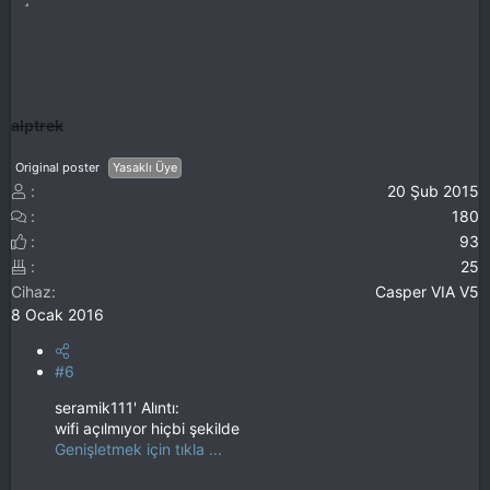
alptrek
Original poster
Yasaklı Üye
20 Şub 2015
180
93
25
Cihaz
Casper VIA V5
8 Ocak 2016
#6
seramik111' Alıntı:
wifi açılmıyor hiçbi şekilde
Genişletmek için tıkla ...