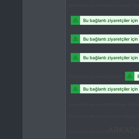
[font=Hind, sans-serif]Get in touch! - C
Bu bağlantı ziyaretçiler için
Bu bağlantı ziyaretçiler için
Bu bağlantı ziyaretçiler için
[font=Hind, sans-serif]@[/font]
Bu bağlantı ziyaretçiler için
[font=Hind, sans-serif]Disclaimer: SlimR
[font=Hind, sans-serif]Kaynak: http://
ARKADA
[font=Hind, sans-serif]