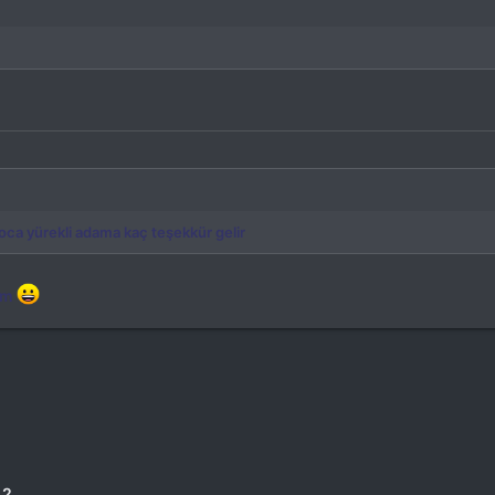
a yürekli adama kaç teşekkür gelir
rim
a
ink
 2