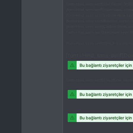
[font=Hind, sans-serif]Slim Center [WIP][
[font=Hind, sans-serif]Downloads, contac
[font=Hind, sans-serif]System-Wide Key
[font=Hind, sans-serif]Rotation, cursor co
[font=Hind, sans-serif]Custom Shortcuts 
[font=Hind, sans-serif]Hardware keys, Nav
[font=Hind, sans-serif]SlimLP is currentl
[font=Hind, sans-serif]Do
Bu bağlantı ziyaretçiler için
[font=Hind, sans-serif]The official web
Bu bağlantı ziyaretçiler için
Bu bağlantı ziyaretçiler için