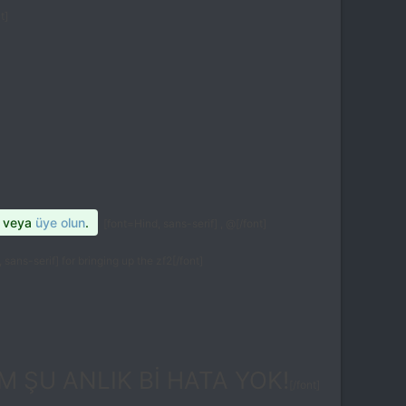
t]
veya
üye olun
.
[font=Hind, sans-serif] , @[/font]
 sans-serif] for bringing up the zf2[/font]
ŞU ANLIK Bİ HATA YOK!
[/font]