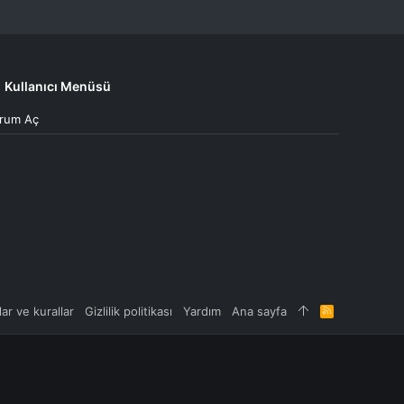
Kullanıcı Menüsü
rum Aç
lar ve kurallar
Gizlilik politikası
Yardım
Ana sayfa
R
S
S