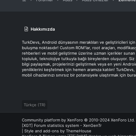
Hakkımızda
TurkDevs, Android dünyasının meraklıları ve geliştiricileri için
buluşma noktasıdır! Custom ROM'lar, root araçları, modifika
rehberleri ve mobil geliştirme üzerine uzman içerikler sunan
topluluk, teknolojiye tutkuyla bağlı bireylerden oluşuyor. Siz
bilgi paylaşmak, projelerinizi geliştirmek veya en yeni Androi
yeniliklerini keşfetmek için hemen aramıza katılın! TurkDevs,
mobil cihazlarınızı sınırsız bir potansiyele ulaştırmak için bur
Türkçe (TR)
Community platform by XenForo
© 2010-2024 XenForo Ltd.
[XGT] Forum statistics system
- XenGenTr
|
Style and add-ons by ThemeHouse