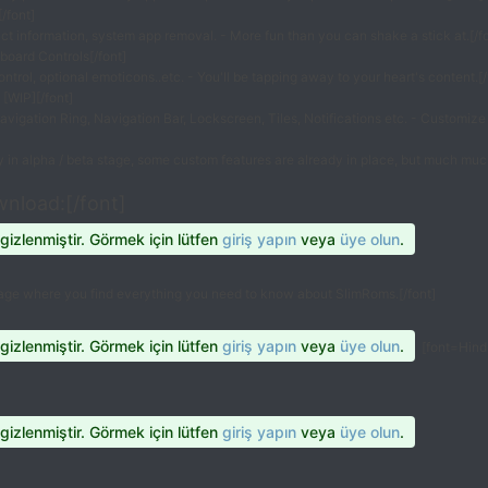
/font]
t information, system app removal. - More fun than you can shake a stick at.[/f
board Controls[/font]
ntrol, optional emoticons..etc. - You'll be tapping away to your heart's content.[/
[WIP][/font]
igation Ring, Navigation Bar, Lockscreen, Tiles, Notifications etc. - Customize it
y in alpha / beta stage, some custom features are already in place, but much much
wnload:[/font]
 gizlenmiştir. Görmek için lütfen
giriş yapın
veya
üye olun
.
page where you find everything you need to know about SlimRoms.[/font]
 gizlenmiştir. Görmek için lütfen
giriş yapın
veya
üye olun
.
[font=Hind,
 gizlenmiştir. Görmek için lütfen
giriş yapın
veya
üye olun
.