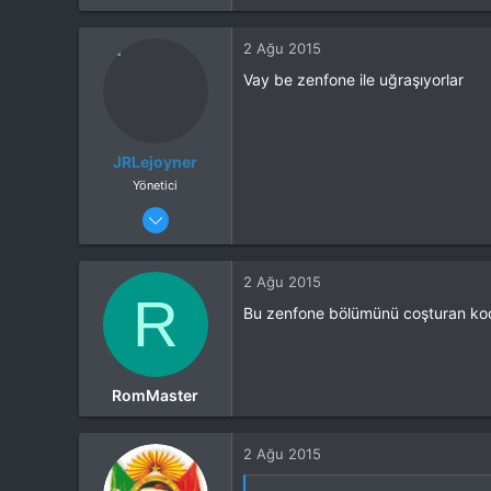
2 Ağu 2015
Vay be zenfone ile uğraşıyorlar
JRLejoyner
Yönetici
29 Ocak 2015
955
306
2 Ağu 2015
26
R
Bu zenfone bölümünü coşturan koc
Cihaz
Samsung Note 3
ROM
Morphose Nougat v2
RomMaster
2 Ağu 2015