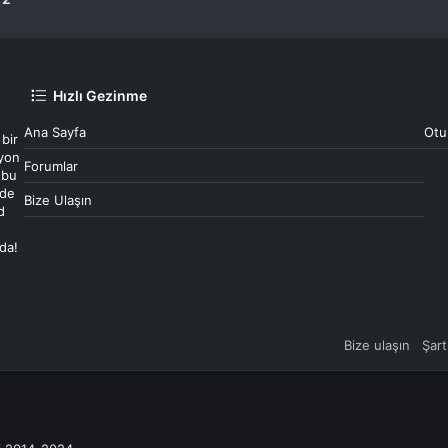
Hızlı Gezinme
Ana Sayfa
Otu
 bir
syon
Forumlar
 bu
 de
Bize Ulaşın
d
ada!
Bize ulaşın
Şart