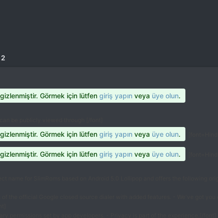
 2
 gizlenmiştir. Görmek için lütfen
giriş yapın
veya
üye olun
.
 can be publicly viewed through [/font]
 gizlenmiştir. Görmek için lütfen
giriş yapın
veya
üye olun
.
[font=Hind,
 gizlenmiştir. Görmek için lütfen
giriş yapın
veya
üye olun
.
[font=Hind,
ect name for SlimRoms based on Android 5.0 Lollipop and offers the following origi
 of the official Google closed source dialer with added features. - We've got you 
nt]
ry permissions set by app developers. - Privacy is part of the experience.[/font]