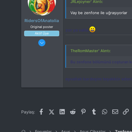
JRLejoyner' Alıntı:
Vay be zenfone ile uğraşıyorlar
RidersOfAnatolia
Original poster
zor ya valla
Aktif Üye
26 Ocak 2015
317
TheRomMaster' Alıntı:
252
Bu zenfone bölümünü coşturan koc
eyvallah kardeşim teşekkür ede
Facebook
X (Twitter)
LinkedIn
Reddit
Pinterest
Tumblr
WhatsApp
E-post
L
Paylaş:
Forumlar
Asus
Asus Cihazlar
Zenfone