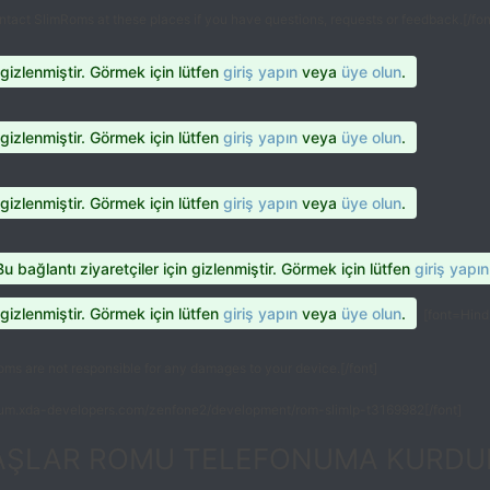
ontact SlimRoms at these places if you have questions, requests or feedback.[/fon
 gizlenmiştir. Görmek için lütfen
giriş yapın
veya
üye olun
.
 gizlenmiştir. Görmek için lütfen
giriş yapın
veya
üye olun
.
 gizlenmiştir. Görmek için lütfen
giriş yapın
veya
üye olun
.
Bu bağlantı ziyaretçiler için gizlenmiştir. Görmek için lütfen
giriş yapın
 gizlenmiştir. Görmek için lütfen
giriş yapın
veya
üye olun
.
[font=Hind,
oms are not responsible for any damages to your device.[/font]
forum.xda-developers.com/zenfone2/development/rom-slimlp-t3169982[/font]
ŞLAR ROMU TELEFONUMA KURDUM 