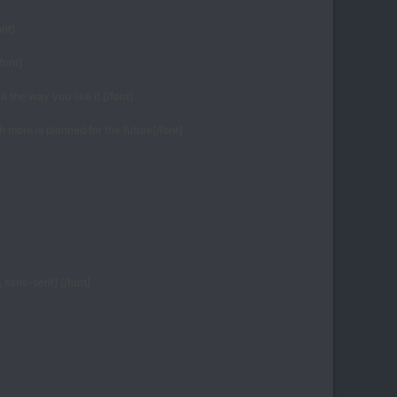
ont]
font]
 the way you like it.[/font]
 more is planned for the future[/font]
 sans-serif] [/font]