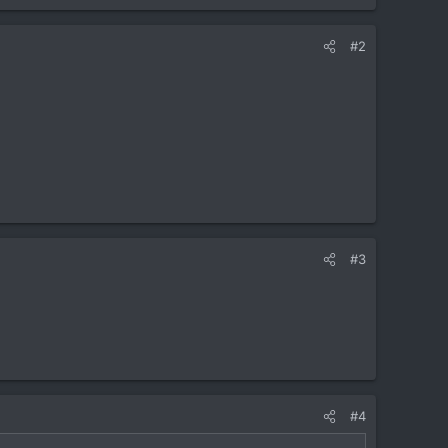
#2
#3
#4