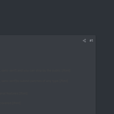
#1
 sans-serif] and you can stop by the public [/font]
 sans-serif]to submit patches of any type.[/font]
nal features:[/font]
covered.[/font]