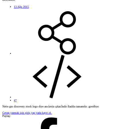
13 Ağu 2015
#7
Nette gm discovery stock logo diye ara kesin çıkar.İndir flashla tamamdır :goodbye:
Cevap yazmak için giriş yap yada kayıt ol.
Paylaş: