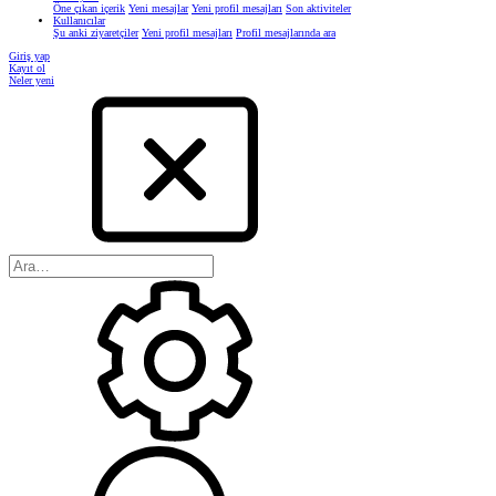
Öne çıkan içerik
Yeni mesajlar
Yeni profil mesajları
Son aktiviteler
Kullanıcılar
Şu anki ziyaretçiler
Yeni profil mesajları
Profil mesajlarında ara
Giriş yap
Kayıt ol
Neler yeni