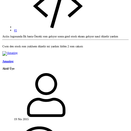
#1
Acılıs logosunda İlk basta Önceki rom gelıyor sonra gmd stock ekranı gelıyor nasıl düzelir yardım
Cwm den stock rom yuklsem düzelir mi yardım lütfen 2 rom cakıstı
Amazing
Aktif Üye
19 Nis 2015