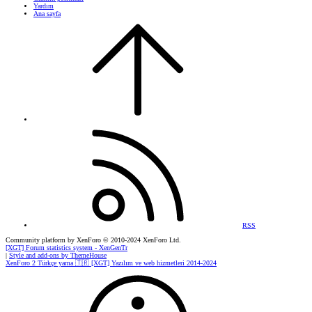
Yardım
Ana sayfa
RSS
Community platform by XenForo
© 2010-2024 XenForo Ltd.
[XGT] Forum statistics system
- XenGenTr
|
Style and add-ons by ThemeHouse
XenForo 2 Türkçe yama 🇹🇷 [XGT] Yazılım ve web hizmetleri 2014-2024