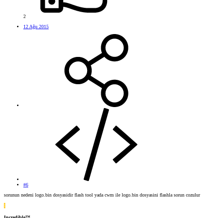
2
12 Ağu 2015
#6
sorunun nedeni logo.bin dosyasidir flash tool yada cwm ile logo.bin dosyasini flashla sorun cozulur
I
Incredible™