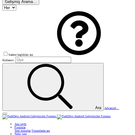
Gelişmiş Arama…
Sadece başlıkları ara
Kullanıcı:
Ara
Advanced…
Ana sayfa
Forumlar
Yeni mesajlar
Forumlarda ara
Neler yeni