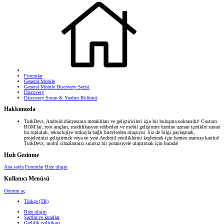
Forumlar
General Mobile
General Mobile Discovery Serisi
Discovery
Discovery Sorun & Yardım Bölümü
Hakkımızda
TurkDevs, Android dünyasının meraklıları ve geliştiricileri için bir buluşma noktasıdır! Custom
ROM'lar, root araçları, modifikasyon rehberleri ve mobil geliştirme üzerine uzman içerikler sunan
bu topluluk, teknolojiye tutkuyla bağlı bireylerden oluşuyor. Siz de bilgi paylaşmak,
projelerinizi geliştirmek veya en yeni Android yeniliklerini keşfetmek için hemen aramıza katılın!
TurkDevs, mobil cihazlarınızı sınırsız bir potansiyele ulaştırmak için burada!
Hızlı Gezinme
Ana sayfa
Forumlar
Bize ulaşın
Kullanıcı Menüsü
Oturum aç
Türkçe (TR)
Bize ulaşın
Şartlar ve kurallar
Gizlilik politikası