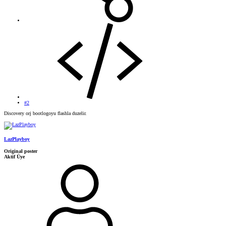
#2
Discovery orj bootlogoyu flashla duzelir.
LazPlayboy
Original poster
Aktif Üye