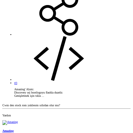
#3
Amazing' Alıntı:
Discovery orj bootlogoyu flashla duzelir.
Genişletmek için tıkla ...
Cwm den stock rom yuklesrm sıfırdan olur mu?
Yardım
Amazing