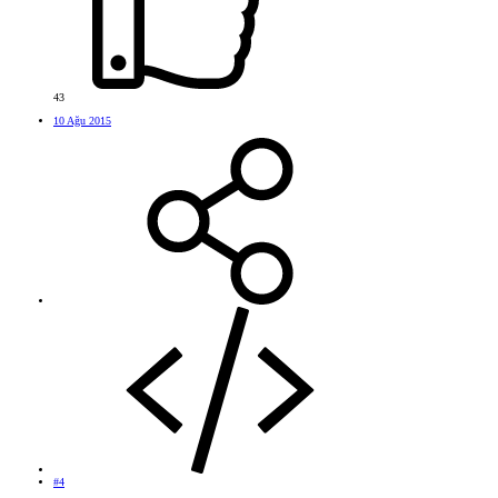
43
10 Ağu 2015
#4