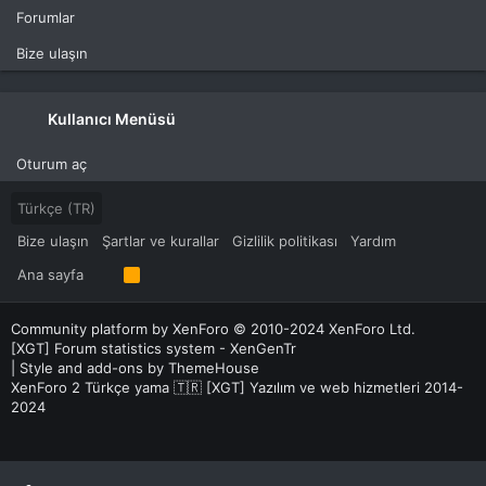
Forumlar
Bize ulaşın
Kullanıcı Menüsü
Oturum aç
Türkçe (TR)
Bize ulaşın
Şartlar ve kurallar
Gizlilik politikası
Yardım
Ana sayfa
R
S
S
Community platform by XenForo
© 2010-2024 XenForo Ltd.
[XGT] Forum statistics system
- XenGenTr
|
Style and add-ons by ThemeHouse
XenForo 2 Türkçe yama 🇹🇷 [XGT] Yazılım ve web hizmetleri 2014-
2024