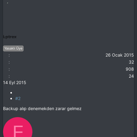
Lptrex
Yasaklı Üye
26 Ocak 2015
32
908
24
14 Eyl 2015
#2
Backup alıp denemekden zarar gelmez
F