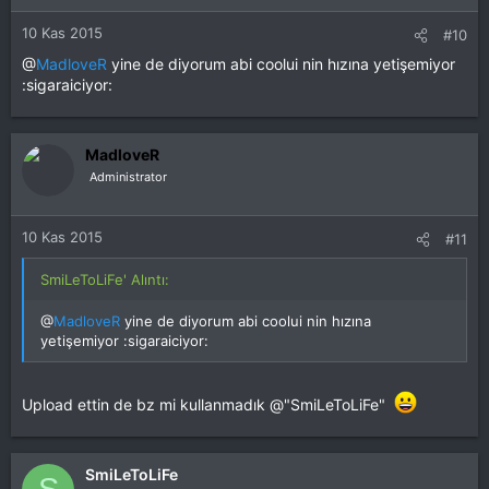
10 Kas 2015
#10
@
MadloveR
yine de diyorum abi coolui nin hızına yetişemiyor
:sigaraiciyor:
MadloveR
Administrator
10 Kas 2015
#11
SmiLeToLiFe' Alıntı:
@
MadloveR
yine de diyorum abi coolui nin hızına
yetişemiyor :sigaraiciyor:
Upload ettin de bz mi kullanmadık @"SmiLeToLiFe"
SmiLeToLiFe