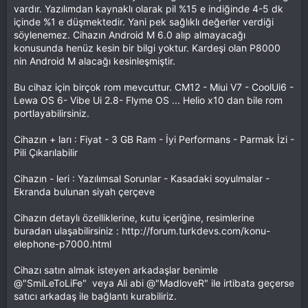
vardır. Yazılımdan kaynaklı olarak pil %15 e indiğinde 4-5 dk
içinde %1 e düşmektedir. Yani pek sağlıklı değerler verdiği
söylenemez. Cihazın Android M 6.0 alıp almayacağı
konusunda henüz kesin bir bilgi yoktur. Kardeşi olan P8000
nin Android M alacağı kesinleşmiştir.
Bu cihaz için birçok rom mevcuttur. CM12 - Miui V7 - CoolUi6 -
Lewa OS 6- Vibe Ui 2.8- Flyme OS ... Helio x10 dan bile rom
portlayabilirsiniz.
Cihazın + ları : Fiyat - 3 GB Ram - İyi Performans - Parmak İzi -
Pili Çıkarılabilir
Cihazın - leri : Yazılımsal Sorunlar - Kasadaki soyulmalar -
Ekranda bulunan siyah çerçeve
Cihazın detaylı özelliklerine, kutu içeriğine, resimlerine
buradan ulaşabilirsiniz : http://forum.turkdevs.com/konu-
elephone-p7000.html
Cihazı satın almak isteyen arkadaşlar benimle
@"SmiLeToLiFe" veya Ali abi @"MadloveR" ile irtibata geçerse
satıcı arkadaş ile bağlantı kurabiliriz.