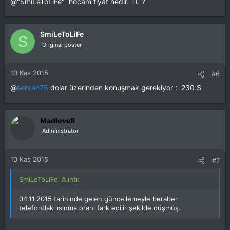
@"SmiLeToLiFe" hocam fiyat nedir. TL ?
SmiLeToLiFe
S
Original poster
10 Kas 2015
#6
@
serkan75
dolar üzerinden konuşmak gerekiyor : 230 $
MadloveR
Administrator
10 Kas 2015
#7
SmiLeToLiFe' Alıntı:
04.11.2015 tarihinde gelen güncellemeyle beraber
telefondaki ısınma oranı fark edilir şekilde düşmüş.