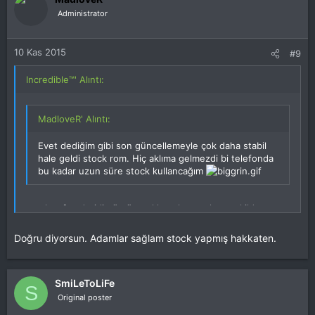
Administrator
10 Kas 2015
#9
Incredible™' Alıntı:
MadloveR' Alıntı:
Evet dediğim gibi son güncellemeyle çok daha stabil
hale geldi stock rom. Hiç aklıma gelmezdi bi telefonda
bu kadar uzun süre stock kullancağım
stock saf androidin üstüne eklemeler yapılmış şekilde zaten
gm gibi olsa 1dk durulmazdı abi
Doğru diyorsun. Adamlar sağlam stock yapmış hakkaten.
SmiLeToLiFe
S
Original poster