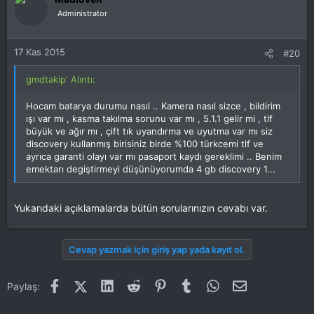
Administrator
17 Kas 2015
#20
gmdtakip' Alıntı:
Hocam batarya durumu nasıl .. Kamera nasıl sizce , bildirim
ışı var mı , kasma takılma sorunu var mı , 5.1.1 gelir mi , tlf
büyük ve ağır mı , çift tık uyandırma ve uyutma var mı siz
discovery kullanmış birisiniz birde %100 türkcemi tlf ve
ayrıca garanti olayı var mı pasaport kaydı gereklimi .. Benim
emektarı degiştirmeyi düşünüyorumda 4 gb discovery 1...
Yukarıdaki açıklamalarda bütün sorularınızın cevabı var.
Cevap yazmak için giriş yap yada kayıt ol.
Facebook
X (Twitter)
LinkedIn
Reddit
Pinterest
Tumblr
WhatsApp
E-posta
Paylaş: