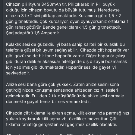
Cihazın pili lityum 3450mAh tır. Pili çıkarabilir. Pili büyük
olduğu için cihazın boyutu da büyük tutulmuş. Neredeyse
cihazın 3 te 2 sini pili kaplamaktadır. Kullanıma göre 1,5 - 2
gün gitmektedir. Çok kurcalıyor, oyun oynuyorsanız ortalama 1
gün rahat götürür. Bende genel olarak 1,5 gün gitmektedir.
Şarj adaptörü 1,5 Amperdir.
Kulaklık sesi de güzeldir. İyi basa sahip kaliteli bir kulaklık bu
telefonla güzel bir uyum sağlayabilir. Cihazda çift hoparlör var
gibi gözükse de bir tane hoparlör vardır. Diğer hoparlör çıkışı
gibi duran delikler aksesuar niteliğinde dış dizaynı bozmamak
için yapılmış gibi durmaktadır. Hoparlör sesi de gayet iyi
seviyededir.
Ahize sesi bana göre çok yüksek. Zaten ahize sesini sona
getirdiğinizde konuşma esnasında ahizeden cızırtı sesleri
gelmektedir. Full den 2 tık düştüğünüzde ahize sesi normale
dönmekte gayet temiz bir ses vermektedir.
Cihazda çift tıklama ile ekran açma, kilit ekranında parmağınızı
yukarı kaydırarak kilit açma vb. özellikler mevcuttur. Çift
tıklama rahatlığı gerçekten vazgeçilmez özellik olacaktır.