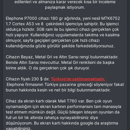
edilenleri ve almanıza karar verecek kısa bir inceleme
paylaşmak istiyorum.​
Elephone P7000 cihazı 180 gr ağırlında, yeni nesil MTK6752
1.7 Cortex A53 ve 8 çekirdekli işlemciye sahiptir. Bu işlemci
oldukça hızlıdır. 3GB ram ile bu işlemci cihazı gerçekten çok
hızlı yapıyor. Kullandığınız uygulamalarda takılma ve kasılma
olmuyor, sayfa geçişleri gerçekten çok hızlı cihazı
kullandığınızda gözle görülür şekilde farkedebiliyorsunuz.
Cihazın Beyaz, Metal Gri ve Altın Sarısı rengi bulunmaktadır.
Bende Altın Sarısı mevcuttur. Metal Gri renklisini de başka
birine aldık. O da gerçekten çok şık duruyor.
Cihazın fiyatı 230 $ dır.
Türkiye'de satılmamaktadır.
Elephone firmasının Türkiye pazarına gireceği söyleniyor fakat
bunun hakkında kesin ve net bir bilgi bulunmamaktadır.
Cihaz da ekran kartı olarak Mali T760 var. Ben çok oyun
oynamadığım için ekran kartının performansını tam manasıyla
test etmem mümkün değil. Güçlü bileşen isteyen oyunları da
full un bir tık altında rahatça oynayabilirsiniz diye
düşünüyorum. Bu ekran kartı hakkında google da araştırma
yapabilirsiniz.