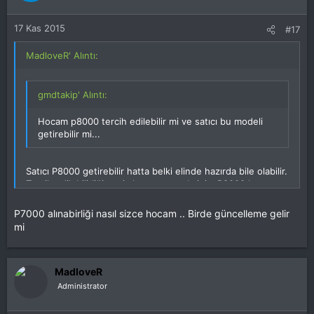
17 Kas 2015
#17
MadloveR' Alıntı:
gmdtakip' Alıntı:
Hocam p8000 tercih edilebilir mi ve satıcı bu modeli
getirebilir mi...
Satıcı P8000 getirebilir hatta belki elinde hazırda bile olabilir.
Tercih edilebilirliğine siz karar vereceksiniz. P8000 kasa
dizaynı harika ama gpu ve cpu P7000 den düşük.
Resmi elephone sitesinde detaylarına bakabilirsiniz.
P7000 alınabirliği nasıl sizce hocam .. Birde güncelleme gelir
mi
MadloveR
Administrator