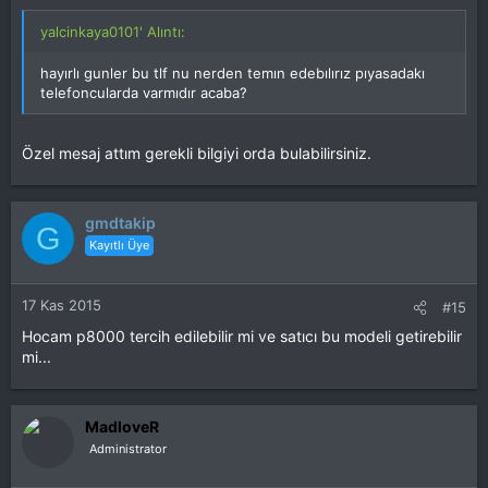
yalcinkaya0101' Alıntı:
hayırlı gunler bu tlf nu nerden temın edebılırız pıyasadakı
telefoncularda varmıdır acaba?
Özel mesaj attım gerekli bilgiyi orda bulabilirsiniz.
gmdtakip
G
Kayıtlı Üye
17 Kas 2015
#15
Hocam p8000 tercih edilebilir mi ve satıcı bu modeli getirebilir
mi...
MadloveR
Administrator