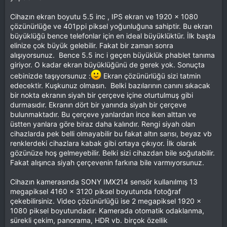
Cihazın ekran boyutu 5.5 inc , IPS ekran ve 1920 x 1080
çözünürlüğe ve 401ppi piksel yoğunluğuna sahiptir. Bu ekran
büyüklüğü bence telefonlar için en ideal büyüklüktür. İlk başta
elinize çok büyük gelebilir. Fakat bir zaman sonra
alışıyorsunuz. Bence 5.5 inc i geçen büyüklük phablet tanıma
giriyor. O kadar ekran büyüklüğünü de gerek yok. Sonuçta
cebinizde taşıyorsunuz :
Ekran çözünürlüğü sizi tatmin
edecektir. Kuşkunuz olmasın. Belki bazılarının canını sıkacak
bir nokta ekranın siyah bir çerçeve içine oturtulmuş gibi
durmasıdır. Ekranın dört bir yanında siyah bir çerçeve
bulunmaktadır. Bu çerçeve yanlardan ince iken alttan ve
üstten yanlara göre biraz daha kalındır. Rengi siyah olan
cihazlarda pek belli olmayabilir bu fakat altın sarısı, beyaz vb
renklerdeki cihazlara kabak gibi ortaya çıkıyor. İlk olarak
gözünüze hoş gelmeyebilir. Belki sizi cihazdan bile soğutabilir.
Fakat alışınca siyah çerçevenin farkına bile varmıyorsunuz.
Cihazın kamerasında SONY IMX214 sensör kullanılmış 13
megapiksel 4160 x 3120 piksel boyutunda fotoğraf
çekebilirsiniz. Video çözünürlüğü ise 2 megapiksel 1920 x
1080 piksel boyutundadır. Kamerada otomatik odaklanma,
sürekli çekim, panorama, HDR vb. birçok özellik