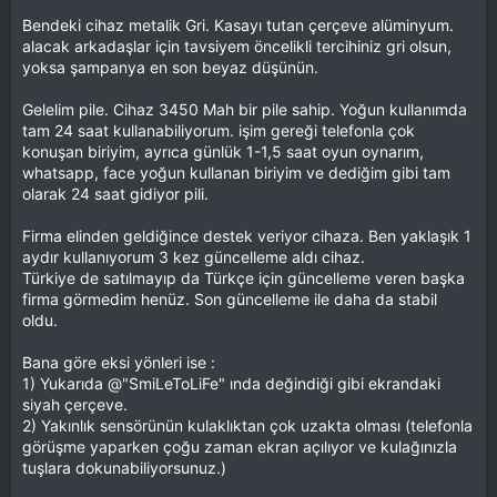
Bendeki cihaz metalik Gri. Kasayı tutan çerçeve alüminyum.
alacak arkadaşlar için tavsiyem öncelikli tercihiniz gri olsun,
yoksa şampanya en son beyaz düşünün.
Gelelim pile. Cihaz 3450 Mah bir pile sahip. Yoğun kullanımda
tam 24 saat kullanabiliyorum. işim gereği telefonla çok
konuşan biriyim, ayrıca günlük 1-1,5 saat oyun oynarım,
whatsapp, face yoğun kullanan biriyim ve dediğim gibi tam
olarak 24 saat gidiyor pili.
Firma elinden geldiğince destek veriyor cihaza. Ben yaklaşık 1
aydır kullanıyorum 3 kez güncelleme aldı cihaz.
Türkiye de satılmayıp da Türkçe için güncelleme veren başka
firma görmedim henüz. Son güncelleme ile daha da stabil
oldu.
Bana göre eksi yönleri ise :
1) Yukarıda @"SmiLeToLiFe" ında değindiği gibi ekrandaki
siyah çerçeve.
2) Yakınlık sensörünün kulaklıktan çok uzakta olması (telefonla
görüşme yaparken çoğu zaman ekran açılıyor ve kulağınızla
tuşlara dokunabiliyorsunuz.)