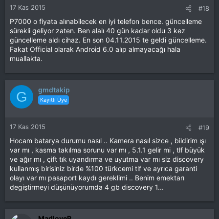
17 Kas 2015
#18
P7000 o fiyata alınabilecek en iyi telefon bence. güncelleme
sürekli geliyor zaten. Ben alalı 40 gün kadar oldu 3 kez
güncelleme aldı cihaz. En son 04.11.2015 te geldi güncelleme.
Fakat Official olarak Android 6.0 alıp almayacağı hala
muallakta.
gmdtakip
G
Kayıtlı Üye
17 Kas 2015
#19
Hocam batarya durumu nasıl .. Kamera nasıl sizce , bildirim ışı
var mı , kasma takılma sorunu var mı , 5.1.1 gelir mi , tlf büyük
ve ağır mı , çift tık uyandırma ve uyutma var mı siz discovery
kullanmış birisiniz birde %100 türkcemi tlf ve ayrıca garanti
olayı var mı pasaport kaydı gereklimi .. Benim emektarı
degiştirmeyi düşünüyorumda 4 gb discovery 1...
MadloveR