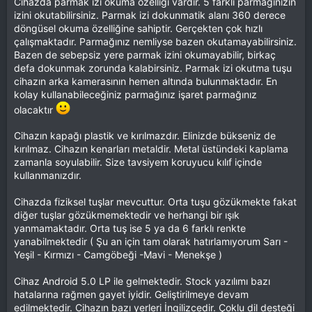
Cihazda parmak izi okuma özelliği vardır. 5 farklı parmağınızın
izini okutabilirsiniz. Parmak izi dokunmatik alanı 360 derece
döngüsel okuma özelliğine sahiptir. Gerçekten çok hızlı
çalışmaktadır. Parmağınız nemliyse bazen okutamayabilirsiniz.
Bazen de sebepsiz yere parmak izini okumayabilir, birkaç
defa dokunmak zorunda kalabirsiniz. Parmak izi okutma tuşu
cihazın arka kamerasının hemen altında bulunmaktadır. En
kolay kullanabileceğiniz parmağınız işaret parmağınız
olacaktır
Cihazın kapağı plastik ve kırılmazdır. Elinizde bükseniz de
kırılmaz. Cihazın kenarları metaldir. Metal üstündeki kaplama
zamanla soyulabilir. Size tavsiyem koruyucu kılıf içinde
kullanmanızdır.
Cihazda fiziksel tuşlar mevcuttur. Orta tuşu gözükmekte fakat
diğer tuşlar gözükmemektedir ve herhangi bir ışık
yanmamaktadır. Orta tuş ise 5 ya da 6 farklı renkte
yanabilmektedir ( Şu an için tam olarak hatırlamıyorum Sarı -
Yeşil - Kırmızı - Camgöbeği -Mavi - Menekşe )
Cihaz Android 5.0 LP ile gelmektedir. Stock yazılımı bazı
hatalarına rağmen gayet iyidir. Geliştirilmeye devam
edilmektedir. Cihazın bazı yerleri İngilizcedir. Çoklu dil desteği