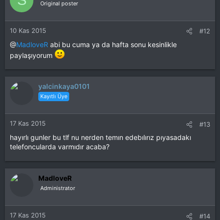
S
Original poster
10 Kas 2015
#12
@
MadloveR
abi bu cuma ya da hafta sonu kesinlikle
paylaşıyorum
yalcinkaya0101
Kayıtlı Üye
17 Kas 2015
#13
hayırlı gunler bu tlf nu nerden temın edebılırız pıyasadakı
telefoncularda varmıdır acaba?
MadloveR
Administrator
17 Kas 2015
#14