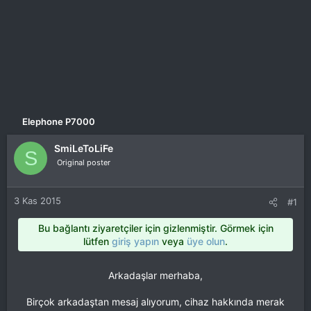
Elephone P7000
SmiLeToLiFe
S
Original poster
3 Kas 2015
#1
Bu bağlantı ziyaretçiler için gizlenmiştir. Görmek için
lütfen
giriş yapın
veya
üye olun
.
Arkadaşlar merhaba,​
Birçok arkadaştan mesaj alıyorum, cihaz hakkında merak