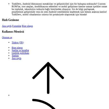
TurkDevs, Android dünyasının meraklıları ve geliştiricileri için bir buluşma noktasıdır! Custom
ROM'lar, root araçları, modifikasyon rehberleri ve mobil geliştirme üzerine uzman içerikler sunan
bu topluluk, teknolojiye tutkuyla bağlı bireylerden oluşuyor. Siz de bilgi paylaşmak,
projelerinizi geliştirmek veya en yeni Android yeniliklerini keşfetmek için hemen aramıza katılın!
TurkDevs, mobil cihazlarınızı sınırsız bir potansiyele ulaştırmak için burada!
Hızlı Gezinme
Ana sayfa
Forumlar
Bize ulaşın
Kullanıcı Menüsü
Oturum aç
Türkçe (TR)
Bize ulaşın
Şartlar ve kurallar
Gizlilik politikası
Yardım
Ana sayfa