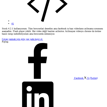
#1
Stock 4.2.1 kullanıyorum. Tüm browserlari denedim ama facebook ta bazı videoların acilmama sorununu
asamadim. Flash player yüklü. Her video değil bazıları acilmitor. Acilmayan videoyu chrome da üstüne
basılı tutup indirebiliyorum ama browserda izlenmiyor.
Cevap yazmak için giriş yap yada kayıt ol.
Paylaş:
Facebook
X (Twitter)