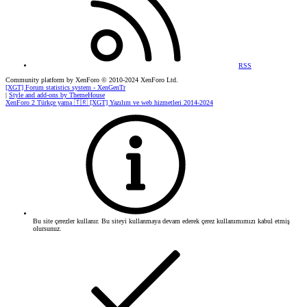
RSS
Community platform by XenForo
© 2010-2024 XenForo Ltd.
[XGT] Forum statistics system
- XenGenTr
|
Style and add-ons by ThemeHouse
XenForo 2 Türkçe yama 🇹🇷 [XGT] Yazılım ve web hizmetleri 2014-2024
Bu site çerezler kullanır. Bu siteyi kullanmaya devam ederek çerez kullanımımızı kabul etmiş
olursunuz.