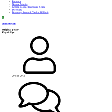
Forumlar
General Mobile
General Mobile Discovery Serisi
Discovery
Discovery Sorun & Yardım Bölümü
A
analizturizm
Original poster
Kayıtlı Üye
20 Şub 2015