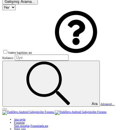
Gelişmiş Arama…
Sadece başlıkları ara
Kullanıcı:
Ara
Advanced…
Ana sayfa
Forumlar
Yeni mesajlar
Forumlarda ara
Neler yeni