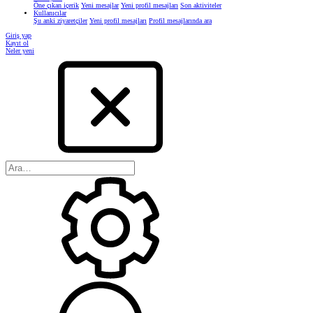
Öne çıkan içerik
Yeni mesajlar
Yeni profil mesajları
Son aktiviteler
Kullanıcılar
Şu anki ziyaretçiler
Yeni profil mesajları
Profil mesajlarında ara
Giriş yap
Kayıt ol
Neler yeni