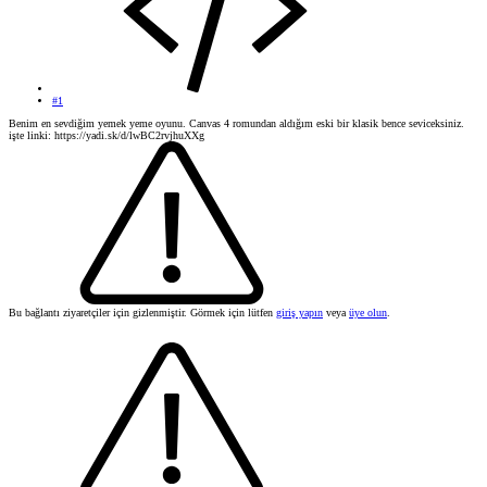
#1
Benim en sevdiğim yemek yeme oyunu. Canvas 4 romundan aldığım eski bir klasik bence seviceksiniz.
işte linki: https://yadi.sk/d/lwBC2rvjhuXXg
Bu bağlantı ziyaretçiler için gizlenmiştir. Görmek için lütfen
giriş yapın
veya
üye olun
.