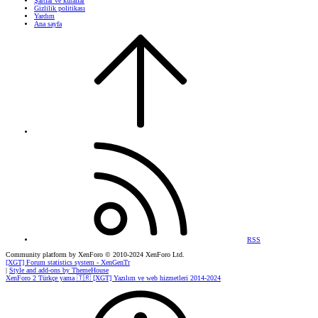
Şartlar ve kurallar
Gizlilik politikası
Yardım
Ana sayfa
RSS
Community platform by XenForo
© 2010-2024 XenForo Ltd.
[XGT] Forum statistics system
- XenGenTr
|
Style and add-ons by ThemeHouse
XenForo 2 Türkçe yama 🇹🇷 [XGT] Yazılım ve web hizmetleri 2014-2024