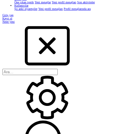
Öne çıkan içerik
Yeni mesajlar
Yeni profil mesajları
Son aktiviteler
Kullanıcılar
Şu anki ziyaretçiler
Yeni profil mesajları
Profil mesajlarında ara
Giriş yap
Kayıt ol
Neler yeni