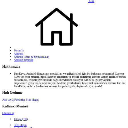
Link
Forumlar
Android
Android Tema & Uygulamalar
Android Oyunlar
Hakkımızda
TurkDevs, Android dünyasının meraklıları ve geliştiricileri için bir buluşma noktasıdır! Custom
ROM'lar, root araçları, modifikasyon rehberleri ve mobil geliştirme üzerine uzman içerikler sunan
bu topluluk, teknolojiye tutkuyla bağlı bireylerden oluşuyor. Siz de bilgi paylaşmak,
projelerinizi geliştirmek veya en yeni Android yeniliklerini keşfetmek için hemen aramıza katılın!
TurkDevs, mobil cihazlarınızı sınırsız bir potansiyele ulaştırmak için burada!
Hızlı Gezinme
Ana sayfa
Forumlar
Bize ulaşın
Kullanıcı Menüsü
Oturum aç
Türkçe (TR)
Bize ulaşın