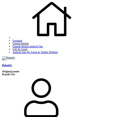
Forumlar
General Mobile
General Mobile Android One
GM 4G Genel
Android One 4G Sorun & Yardım Bölümü
Bahad1r
Original poster
Kayıtlı Üye