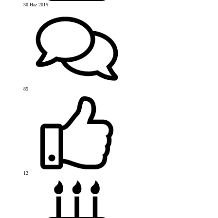
30 Haz 2015
85
12