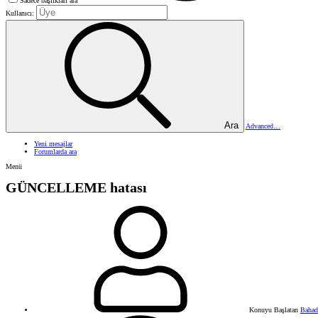
Sadece başlıkları ara
Kullanıcı:
Ara
Advanced…
Yeni mesajlar
Forumlarda ara
Menü
GÜNCELLEME hatası
Konuyu Başlatan
Bahad