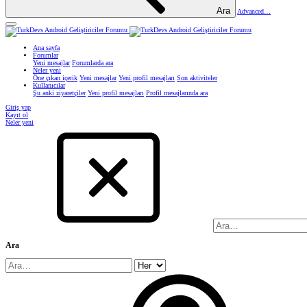
Ara
Advanced…
Ana sayfa
Forumlar
Yeni mesajlar
Forumlarda ara
Neler yeni
Öne çıkan içerik
Yeni mesajlar
Yeni profil mesajları
Son aktiviteler
Kullanıcılar
Şu anki ziyaretçiler
Yeni profil mesajları
Profil mesajlarında ara
Giriş yap
Kayıt ol
Neler yeni
Ara