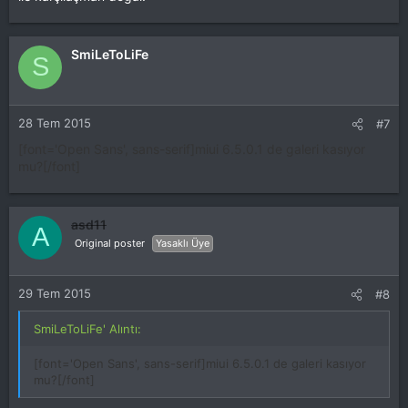
SmiLeToLiFe
S
28 Tem 2015
#7
[font='Open Sans', sans-serif]miui 6.5.0.1 de galeri kasıyor
mu?[/font]
asd11
A
Original poster
Yasaklı Üye
29 Tem 2015
#8
SmiLeToLiFe' Alıntı:
[font='Open Sans', sans-serif]miui 6.5.0.1 de galeri kasıyor
mu?[/font]