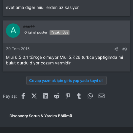
evet ama diğer miui lerden az kasıyor
asd11
A
Original poster
Yasaklı Üye
29 Tem 2015
#9
Miui 6.5.0.1 türkçe olmuyor Miui 5.7.26 turkce yaptigimda mi
bulut durdu diyor cozum varmidir
Cevap yazmak için giriş yap yada kayıt ol.
Facebook
X (Twitter)
LinkedIn
Reddit
Pinterest
Tumblr
WhatsApp
E-posta
Paylaş:
Discovery Sorun & Yardım Bölümü