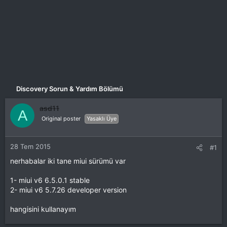
Discovery Sorun & Yardım Bölümü
asd11
A
Original poster
Yasaklı Üye
28 Tem 2015
#1
nerhabalar iki tane miui sürümü var
1- miui v6 6.5.0.1 stable
2- miui v6 5.7.26 developer version
hangisini kullanayım