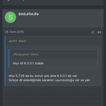
SmiLeToLiFe
S
28 Tem 2015
#4
asd11' Alıntı:
JRLejoyner' Alıntı:
miui v6 6.5.0.1 stable
miui 5.7.26 da bu sorun yok ama 6.5.0.1 de var
türkçe dil eklediğimde karakter uyunsuzluğu var ve yarı
ingilizce oluyor
[font='Open Sans', sans-serif]miui v6 6.5.0.1 stable 1 aydan
fazladır bildiğim kadarıyla güncelleme almıyor. aynı zamanda
bizim portladığımız miui lere bakarsan o miui ile aralarında fark