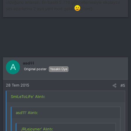
olduğunu anlarsın. En basiti 5.7.16 güncellemesiyle ekolayzır
ses ayarlarına 2 ayrı yeni mod geldi
[/font]
asd11
A
Original poster
Yasaklı Üye
28 Tem 2015
#5
SmiLeToLiFe' Alıntı:
asd11' Alıntı:
JRLejoyner' Alıntı: