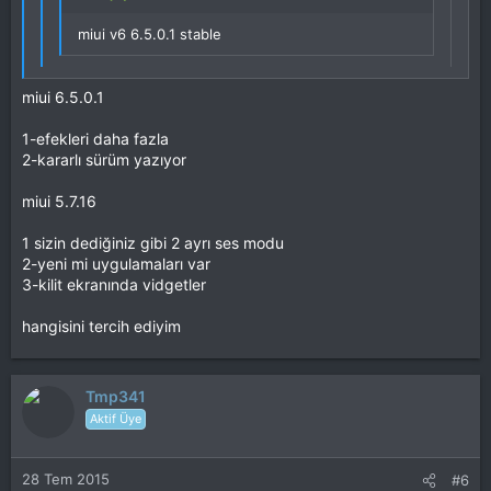
miui v6 6.5.0.1 stable
miui 5.7.26 da bu sorun yok ama 6.5.0.1 de var
miui 6.5.0.1
türkçe dil eklediğimde karakter uyunsuzluğu var ve
yarı ingilizce oluyor
1-efekleri daha fazla
2-kararlı sürüm yazıyor
[font='Open Sans', sans-serif]miui v6 6.5.0.1 stable 1 aydan
fazladır bildiğim kadarıyla güncelleme almıyor. aynı zamanda
miui 5.7.16
bizim portladığımız miui lere bakarsan o miui ile aralarında
fark olduğunu anlarsın. En basiti 5.7.16 güncellemesiyle
1 sizin dediğiniz gibi 2 ayrı ses modu
ekolayzır ses ayarlarına 2 ayrı yeni mod geldi
[/font]
2-yeni mi uygulamaları var
3-kilit ekranında vidgetler
hangisini tercih ediyim
Tmp341
Aktif Üye
28 Tem 2015
#6