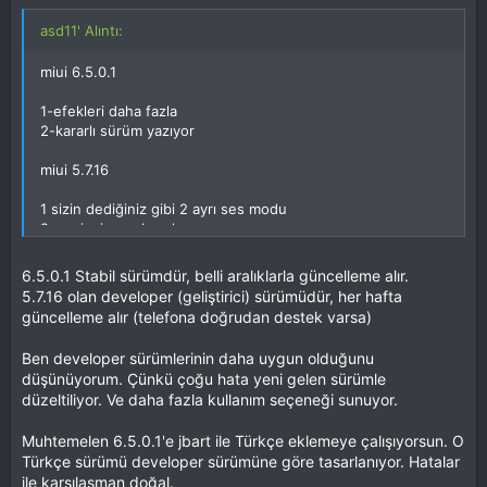
asd11' Alıntı:
miui 6.5.0.1
1-efekleri daha fazla
2-kararlı sürüm yazıyor
miui 5.7.16
1 sizin dediğiniz gibi 2 ayrı ses modu
2-yeni mi uygulamaları var
3-kilit ekranında vidgetler
6.5.0.1 Stabil sürümdür, belli aralıklarla güncelleme alır.
hangisini tercih ediyim
5.7.16 olan developer (geliştirici) sürümüdür, her hafta
güncelleme alır (telefona doğrudan destek varsa)
Ben developer sürümlerinin daha uygun olduğunu
düşünüyorum. Çünkü çoğu hata yeni gelen sürümle
düzeltiliyor. Ve daha fazla kullanım seçeneği sunuyor.
Muhtemelen 6.5.0.1'e jbart ile Türkçe eklemeye çalışıyorsun. O
Türkçe sürümü developer sürümüne göre tasarlanıyor. Hatalar
ile karşılaşman doğal.