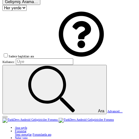
Gelişmiş Arama…
Sadece başlıkları ara
Kullanıcı:
Ara
Advanced…
Ana sayfa
Forumlar
Yeni mesajlar
Forumlarda ara
Neler yeni