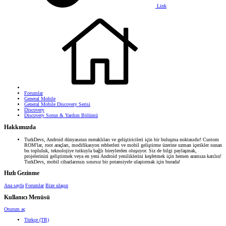
Link
Forumlar
General Mobile
General Mobile Discovery Serisi
Discovery
Discovery Sorun & Yardım Bölümü
Hakkımızda
TurkDevs, Android dünyasının meraklıları ve geliştiricileri için bir buluşma noktasıdır! Custom
ROM'lar, root araçları, modifikasyon rehberleri ve mobil geliştirme üzerine uzman içerikler sunan
bu topluluk, teknolojiye tutkuyla bağlı bireylerden oluşuyor. Siz de bilgi paylaşmak,
projelerinizi geliştirmek veya en yeni Android yeniliklerini keşfetmek için hemen aramıza katılın!
TurkDevs, mobil cihazlarınızı sınırsız bir potansiyele ulaştırmak için burada!
Hızlı Gezinme
Ana sayfa
Forumlar
Bize ulaşın
Kullanıcı Menüsü
Oturum aç
Türkçe (TR)