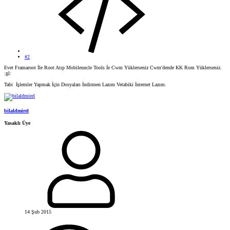
#2
Evet Framaroot İle Root Atıp Mobileuncle Tools İe Cwm Yüklerseniz Cwm'dende KK Rom Yüklerseniz.
:gl:
Tabi İşlemler Yapmak İçin Dosyaları İndirmen Lazım Vetabiki İnternet Lazım.
bilaldmirel
Yasaklı Üye
14 Şub 2015