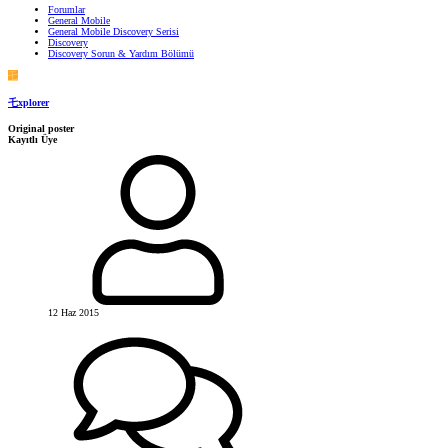
Forumlar
General Mobile
General Mobile Discovery Serisi
Discovery
Discovery Sorun & Yardım Bölümü
乇
乇xplorer
Original poster
Kayıtlı Üye
12 Haz 2015