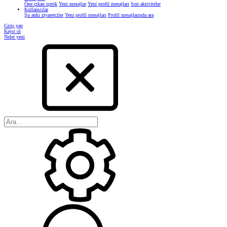
Öne çıkan içerik
Yeni mesajlar
Yeni profil mesajları
Son aktiviteler
Kullanıcılar
Şu anki ziyaretçiler
Yeni profil mesajları
Profil mesajlarında ara
Giriş yap
Kayıt ol
Neler yeni