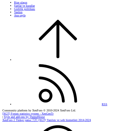
Bize ulaşın
Şartlar ve kurallar
Gizlilik politikası
Yardım
Ana sayfa
RSS
Community platform by XenForo
© 2010-2024 XenForo Ltd.
[XGT] Forum statistics system
- XenGenTr
|
Style and add-ons by ThemeHouse
XenForo 2 Türkçe yama 🇹🇷 [XGT] Yazılım ve web hizmetleri 2014-2024