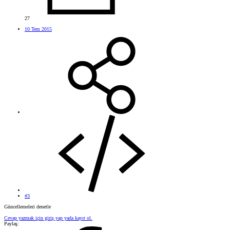
27
10 Tem 2015
#3
Güncellemeleri denetle
Cevap yazmak için giriş yap yada kayıt ol.
Paylaş: