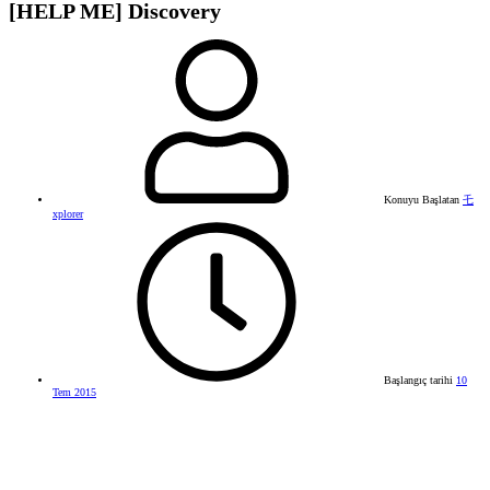
[HELP ME] Discovery
Konuyu Başlatan
乇
xplorer
Başlangıç tarihi
10
Tem 2015