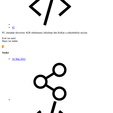
#1
PC olmadan discovery 4GB telefonumu Jellybean den KitKat a yükseltebilir miyim
Evet ise nasıl
Hayır ise neden
S
Snake
10 Tem 2015