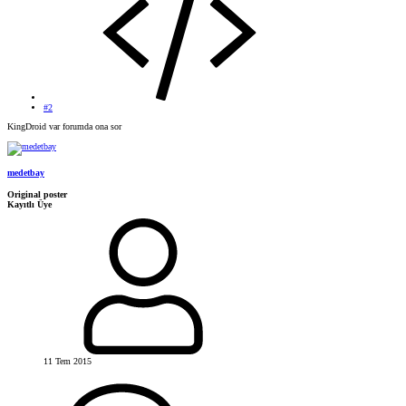
#2
KingDroid var forumda ona sor
medetbay
Original poster
Kayıtlı Üye
11 Tem 2015