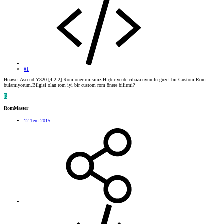
#1
Huawei Ascend Y320 [4.2.2] Rom önerirmisiniz.Hiçbir yerde cihaza uyumlu güzel bir Custom Rom
bulamıyorum.Bilgisi olan rom iyi bir custom rom önere bilirmi?
R
RomMaster
12 Tem 2015