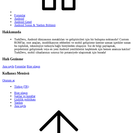
Forumlar
Android
Android Genel
Android Sorun & Yardım Bölümü
Hakkımızda
TurkDevs, Android dünyasının meraklıları ve geliştiricileri için bir buluşma noktasıdır! Custom
ROM'lar, root araçları, modifikasyon rehberleri ve mobil geliştirme üzerine uzman içerikler sunan
bu topluluk, teknolojiye tutkuyla bağlı bireylerden oluşuyor. Siz de bilgi paylaşmak,
projelerinizi geliştirmek veya en yeni Android yeniliklerini keşfetmek için hemen aramıza katılın!
TurkDevs, mobil cihazlarınızı sınırsız bir potansiyele ulaştırmak için burada!
Hızlı Gezinme
Ana sayfa
Forumlar
Bize ulaşın
Kullanıcı Menüsü
Oturum aç
Türkçe (TR)
Bize ulaşın
Şartlar ve kurallar
Gizlilik politikası
Yardım
Ana sayfa