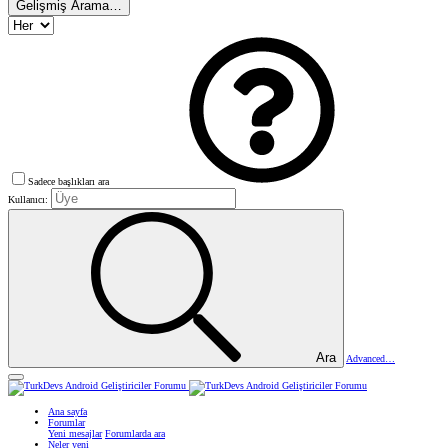
Gelişmiş Arama…
Sadece başlıkları ara
Kullanıcı:
Ara
Advanced…
Ana sayfa
Forumlar
Yeni mesajlar
Forumlarda ara
Neler yeni