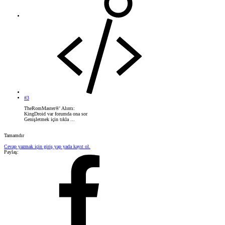
#3
TheRomMaster®' Alıntı:
KingDroid var forumda ona sor
Genişletmek için tıkla ...
Tamamdır
Cevap yazmak için giriş yap yada kayıt ol.
Paylaş: