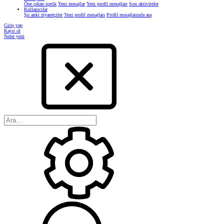
Öne çıkan içerik
Yeni mesajlar
Yeni profil mesajları
Son aktiviteler
Kullanıcılar
Şu anki ziyaretçiler
Yeni profil mesajları
Profil mesajlarında ara
Giriş yap
Kayıt ol
Neler yeni