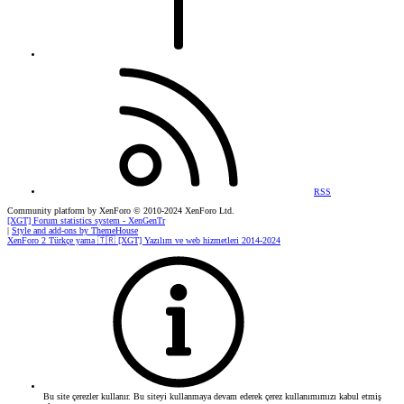
RSS
Community platform by XenForo
© 2010-2024 XenForo Ltd.
[XGT] Forum statistics system
- XenGenTr
|
Style and add-ons by ThemeHouse
XenForo 2 Türkçe yama 🇹🇷 [XGT] Yazılım ve web hizmetleri 2014-2024
Bu site çerezler kullanır. Bu siteyi kullanmaya devam ederek çerez kullanımımızı kabul etmiş