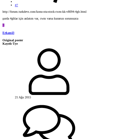
#7
http://forum.turkdevs.com/konu-ota-stock-cwm-kk-v8094-4gb.html
şurda 4gblar için anlatım var, cwm varsa kurarsın sorunsuzca
E
Erkan43
Original poster
Kayıtlı Üye
21 Ağu 2015