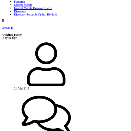
Forumlar
General Mobile
General Mobile Discovery Serisi
Discovery
Discovery Sorun & Yardım Bölümü
E
Erkan43
Original poster
Kayıtlı Üye
21 Ağu 2015