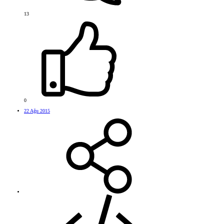
13
0
22 Ağu 2015