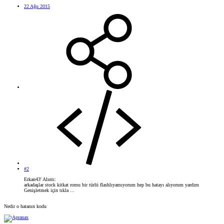
22 Ağu 2015
#2
Erkan43' Alıntı:
arkadaşlar stock kitkat romu bir türlü flashlıyamıyorum hep bu hatayı alıyorum yardım
Genişletmek için tıkla ...
Nedir o hatanın kodu