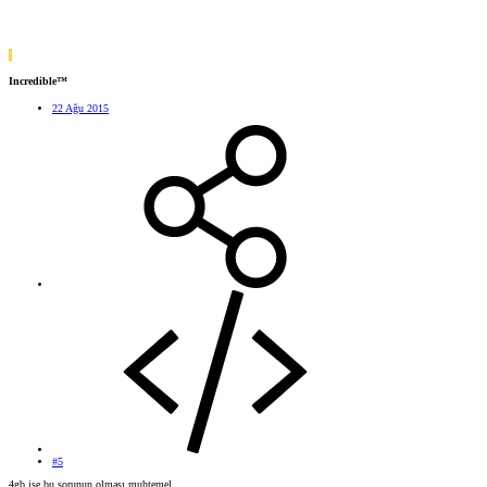
I
Incredible™
22 Ağu 2015
#5
4gb ise bu sorunun olması muhtemel