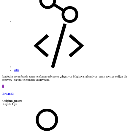
#10
kardeşim sorun burda zaten telefonun usb portu çalışmıyor bilgisayar görmüyor senin tavsiye ettiğin bir
recovery var mı telefondan yükleyeyim
E
Erkan43
Original poster
Kayıtlı Üye