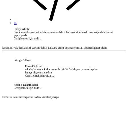
#4
Shady' Alıntı:
Stock rom dosyasi sdcardda senin onu dahili hafizaya at sd card cikar wipe data format
yapip yukle
Genişletmek için tıkla ...
kardeşim yok dediklerini yaptım dahili hafızaya attım ama gene ınstall aborted hatası aldım
nitrogen' Alıntı:
Erkan43' Alıntı:
arkadaşlar stock kitkat romu bir türlü flashlıyamıyorum hep bu
hatayı alıyorum yardım
Genişletmek için tıkla ...
Nedir o hatanın kodu
Genişletmek için tıkla ...
kardesim tam bilemiyorum sadece aborted yazıyo