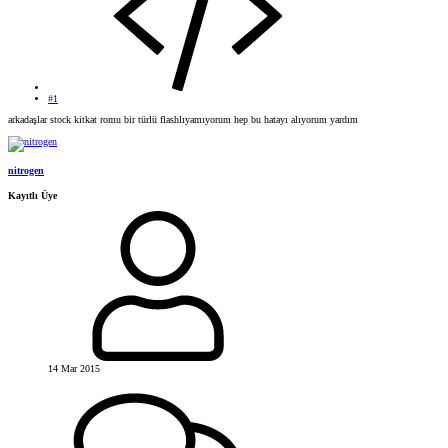
#1
arkadaşlar stock kitkat romu bir türlü flashlıyamıyorum hep bu hatayı alıyorum yardım
nitrogen
Kayıtlı Üye
14 Mar 2015