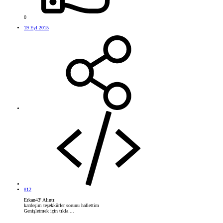
0
19 Eyl 2015
#12
Erkan43' Alıntı:
kardeşim teşekkürler sorunu hallettim
Genişletmek için tıkla ...