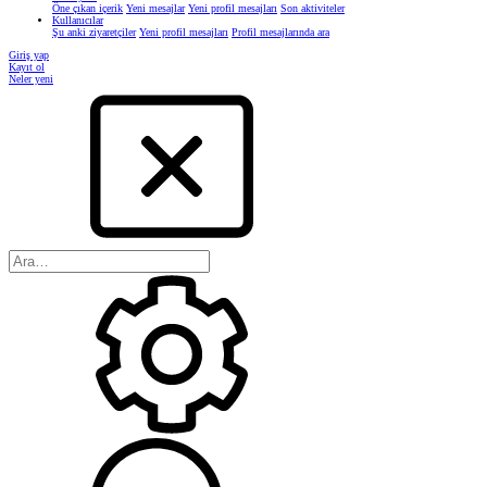
Öne çıkan içerik
Yeni mesajlar
Yeni profil mesajları
Son aktiviteler
Kullanıcılar
Şu anki ziyaretçiler
Yeni profil mesajları
Profil mesajlarında ara
Giriş yap
Kayıt ol
Neler yeni