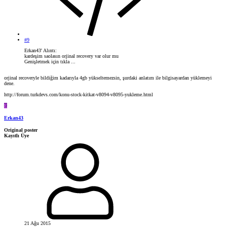
#9
Erkan43' Alıntı:
kardeşim saolasın orjinal recovery var olur mu
Genişletmek için tıkla ...
orjinal recoveryle bildiğim kadarıyla 4gb yükseltemezsin, şurdaki anlatım ile bilgisayardan yüklemeyi
dene.
http://forum.turkdevs.com/konu-stock-kitkat-v8094-v8095-yukleme.html
E
Erkan43
Original poster
Kayıtlı Üye
21 Ağu 2015