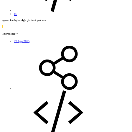
#6
aynen kardeşim 4gb çözümü yok mu
I
Incredible™
22 Ağu 2015