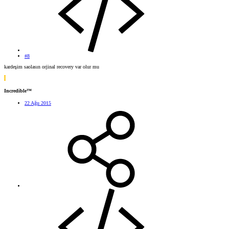
#8
kardeşim saolasın orjinal recovery var olur mu
I
Incredible™
22 Ağu 2015