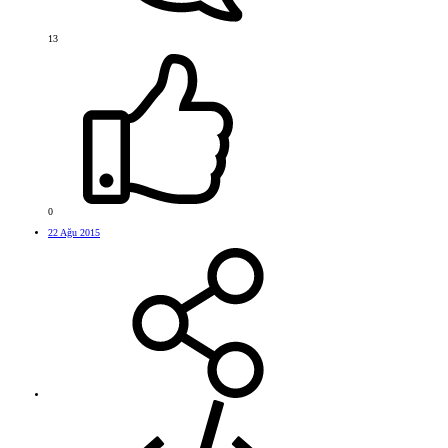
13
0
22 Ağu 2015