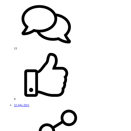
13
0
22 Ağu 2015