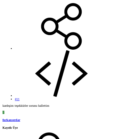
#11
kardeşim teşekkürler sorunu hallettim
F
furkanserdar
Kayıtlı Üye