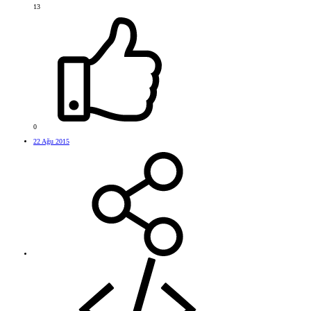
13
0
22 Ağu 2015