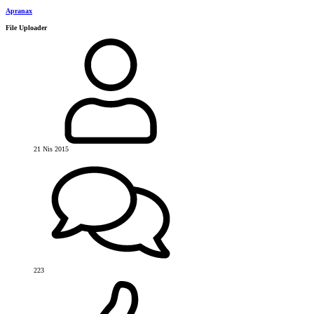
Apranax
File Uploader
21 Nis 2015
223