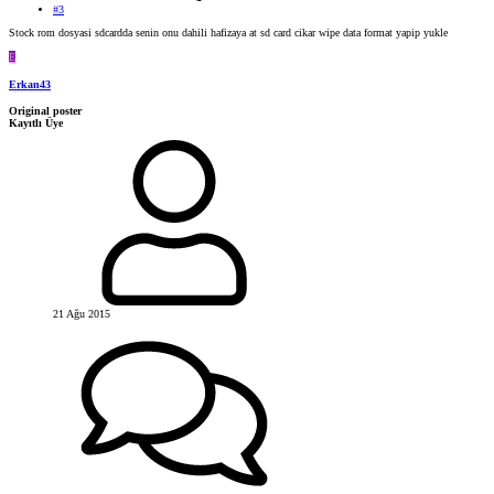
#3
Stock rom dosyasi sdcardda senin onu dahili hafizaya at sd card cikar wipe data format yapip yukle
E
Erkan43
Original poster
Kayıtlı Üye
21 Ağu 2015