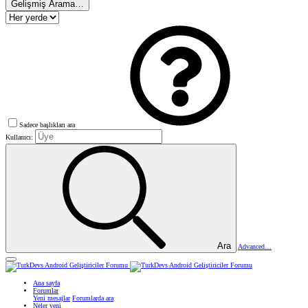
Gelişmiş Arama…
Sadece başlıkları ara
Kullanıcı:
Ara
Advanced…
Ana sayfa
Forumlar
Yeni mesajlar
Forumlarda ara
Neler yeni