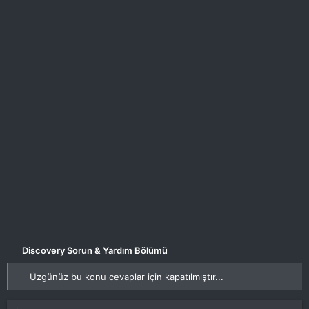
ş
ç
l
t
a
a
t
r
a
i
n
h
i
Discovery Sorun & Yardım Bölümü
Üzgünüz bu konu cevaplar için kapatılmıştır...