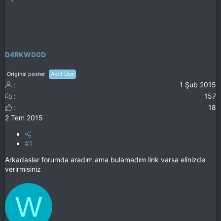
D4RKW00D
Original poster
Aktif Üye
1 Şub 2015
157
18
2 Tem 2015
#1
Arkadaslar forumda aradım ama bulamadım link varsa elinizde
verirmisiniz
W