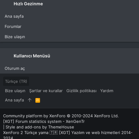
Hızlı Gezinme
Ana sayfa
Forumlar
Bize ulaşın
Kullanıcı Menüsü
Oturum aç
Türkçe (TR)
Bize ulaşın
Şartlar ve kurallar
Gizlilik politikası
Yardım
Ana sayfa
R
S
S
Community platform by XenForo
© 2010-2024 XenForo Ltd.
[XGT] Forum statistics system
- XenGenTr
|
Style and add-ons by ThemeHouse
XenForo 2 Türkçe yama 🇹🇷 [XGT] Yazılım ve web hizmetleri 2014-
2024