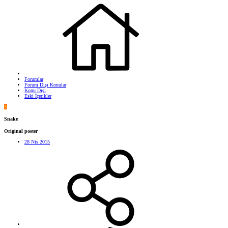
Forumlar
Forum Dışı Konular
Konu Dışı
Eski İçerikler
S
Snake
Original poster
28 Nis 2015