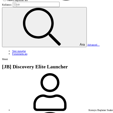
Sadece başlıkları ara
Kullanıcı:
Ara
Advanced…
Yeni mesajlar
Forumlarda ara
Menü
[JB] Discovery Elite Launcher
Konuyu Başlatan
Snake