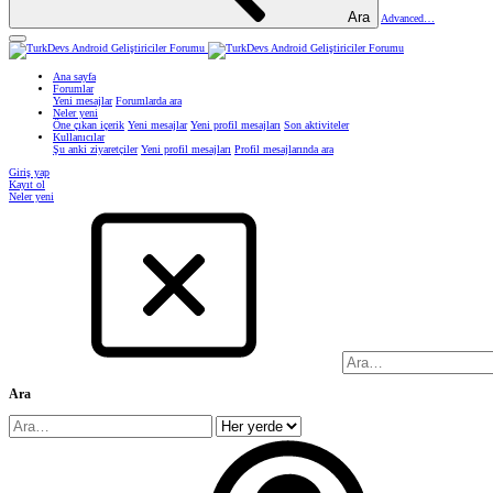
Ara
Advanced…
Ana sayfa
Forumlar
Yeni mesajlar
Forumlarda ara
Neler yeni
Öne çıkan içerik
Yeni mesajlar
Yeni profil mesajları
Son aktiviteler
Kullanıcılar
Şu anki ziyaretçiler
Yeni profil mesajları
Profil mesajlarında ara
Giriş yap
Kayıt ol
Neler yeni
Ara