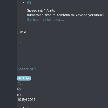
#3
SpeedlinE™' Alıntı:
numaraları sime mi telefona mı kaydediyorsunuz?
Genişletmek için tıkla ...
Sim e
SpeedlinE™
Aktif Üye
10 Eyl 2015