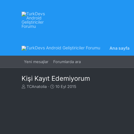
Ana sayfa
Yeni mesajlar
Forumlarda ara
Kişi Kayıt Edemiyorum
K
B
TCAnatolia
10 Eyl 2015
o
a
n
ş
u
l
y
a
u
n
B
g
a
ı
ş
ç