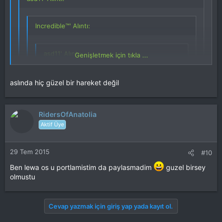
Incredible™' Alıntı:
asd11' Alıntı:
Genişletmek için tıkla ...
Incredible™' Alıntı:
aslında hiç güzel bir hareket değil
Genişletmek için tıkla ...
Os yöntemi paylaşılmıyor.Boşuna
denemeyin.
Genişletmek için tıkla ...
paylaşınca ben yaptım gibisinden kibire boğuluyorlar
Genişletmek için tıkla ...
RidersOfAnatolia
Aktif Üye
neden paylaşılmıyor
Genişletmek için tıkla ...
os rom yöntemiyle hırsızlık ne alaka :chin:
29 Tem 2015
#10
hırsızlar çok olduğundan
Ben lewa os u portlamistim da paylasmadim
guzel birsey
olmustu
Cevap yazmak için giriş yap yada kayıt ol.