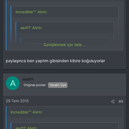
Incredible™' Alıntı:
asd11' Alıntı:
Incredible™' Alıntı:
Genişletmek için tıkla ...
Os yöntemi paylaşılmıyor.Boşuna
denemeyin.
Genişletmek için tıkla ...
paylaşınca ben yaptım gibisinden kibire boğuluyorlar
Genişletmek için tıkla ...
neden paylaşılmıyor
Genişletmek için tıkla ...
os rom yöntemiyle hırsızlık ne alaka :chin:
asd11
A
Original poster
Yasaklı Üye
hırsızlar çok olduğundan
29 Tem 2015
#9
Incredible™' Alıntı:
asd11' Alıntı: