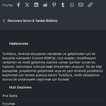
Facebook
X (Twitter)
LinkedIn
Reddit
Pinterest
Tumblr
WhatsApp
E-posta
Link
Paylaş:
Discovery Sorun & Yardım Bölümü
Hakkımızda
TurkDevs, Android dünyasının meraklıları ve geliştiricileri için bir
buluşma noktasıdır! Custom ROM'lar, root araçları, modifikasyon
rehberleri ve mobil geliştirme üzerine uzman içerikler sunan bu
topluluk, teknolojiye tutkuyla bağlı bireylerden oluşuyor. Siz de bilgi
paylaşmak, projelerinizi geliştirmek veya en yeni Android yeniliklerini
keşfetmek için hemen aramıza katılın! TurkDevs, mobil cihazlarınızı
sınırsız bir potansiyele ulaştırmak için burada!
Hızlı Gezinme
Ana Sayfa
Forumlar