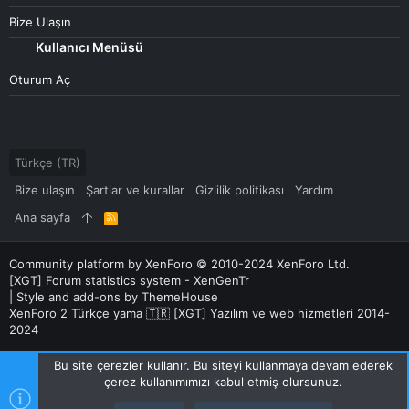
Bize Ulaşın
Kullanıcı Menüsü
Oturum Aç
Türkçe (TR)
Bize ulaşın
Şartlar ve kurallar
Gizlilik politikası
Yardım
Ana sayfa
R
S
S
Community platform by XenForo
© 2010-2024 XenForo Ltd.
[XGT] Forum statistics system
- XenGenTr
|
Style and add-ons by ThemeHouse
XenForo 2 Türkçe yama 🇹🇷 [XGT] Yazılım ve web hizmetleri 2014-
2024
Bu site çerezler kullanır. Bu siteyi kullanmaya devam ederek
çerez kullanımımızı kabul etmiş olursunuz.