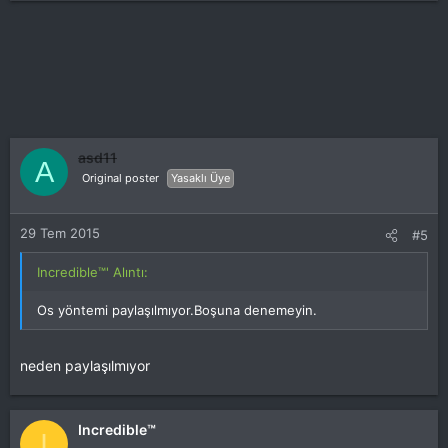
asd11
A
Original poster
Yasaklı Üye
29 Tem 2015
#5
Incredible™' Alıntı:
Os yöntemi paylaşılmıyor.Boşuna denemeyin.
neden paylaşılmıyor
Incredible™
I