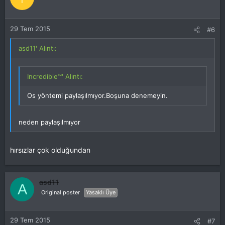
29 Tem 2015
#6
asd11' Alıntı:
Incredible™' Alıntı:
Os yöntemi paylaşılmıyor.Boşuna denemeyin.
neden paylaşılmıyor
hırsızlar çok olduğundan
asd11
A
Original poster
Yasaklı Üye
29 Tem 2015
#7