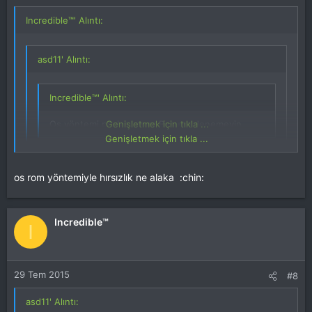
Incredible™' Alıntı:
asd11' Alıntı:
Incredible™' Alıntı:
Os yöntemi paylaşılmıyor.Boşuna denemeyin.
Genişletmek için tıkla ...
Genişletmek için tıkla ...
neden paylaşılmıyor
Genişletmek için tıkla ...
os rom yöntemiyle hırsızlık ne alaka :chin:
hırsızlar çok olduğundan
Incredible™
I
29 Tem 2015
#8
asd11' Alıntı: