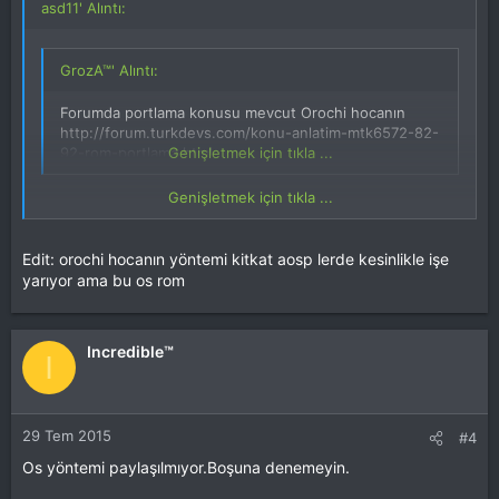
asd11' Alıntı:
GrozA™' Alıntı:
Forumda portlama konusu mevcut Orochi hocanın
http://forum.turkdevs.com/konu-anlatim-mtk6572-82-
92-rom-portlama.html
Genişletmek için tıkla ...
Genişletmek için tıkla ...
BU YÖNTEM İŞE YARAMIYOR !
Edit: orochi hocanın yöntemi kitkat aosp lerde kesinlikle işe
yarıyor ama bu os rom
Incredible™
I
29 Tem 2015
#4
Os yöntemi paylaşılmıyor.Boşuna denemeyin.