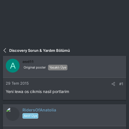
Discovery Sorun & Yardım Bölümü
asd11
A
Original poster
Yasaklı Üye
29 Tem 2015
#1
Yeni lewa os cikmis nasil portlarim
RidersOfAnatolia
Aktif Üye