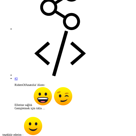
#3
RidersOfAnatolia' Alıntı:
Ellerine sağlık
Genişletmek için tıkla ...
teşekkür ederim :