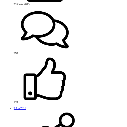
29 Ocak 2015
718
139
9 Ara 2015