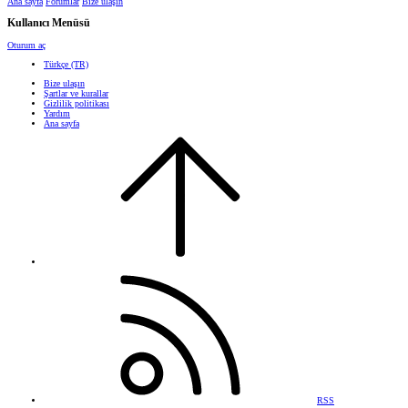
Ana sayfa
Forumlar
Bize ulaşın
Kullanıcı Menüsü
Oturum aç
Türkçe (TR)
Bize ulaşın
Şartlar ve kurallar
Gizlilik politikası
Yardım
Ana sayfa
RSS