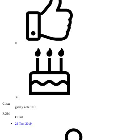
0
36
Cihaz
galaxy note 10.1
ROM
kit kat
29 Tem 2019