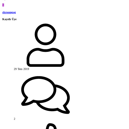
S
shroomgag
Kayıtlı Üye
29 Tem 2019
2