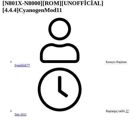
[N801X-N8000][ROM][UNOFFİCİAL]
[4.4.4]CyanogenMod11
Konuyu Başlatan
SpeedlinE™
Başlangıç tarihi
27
Tem 2015