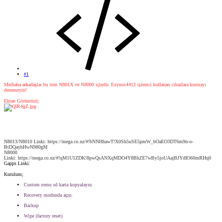
#1
Merhaba arkadaşlar bu rom N801X ve N8000 içindir. Exynos4412 işlemci kullanan cihazlara kurmayı
denemeyin!
Ekran Görüntüsü;
N8013/N8010 Linki: https://mega.co.nz/#!bNNHhawT!X0Sh5uSE5pmW_bOaEO3DT6m9n-o-
BtDQayhHwN980gM
N8000
Linki: https://mega.co.nz/#!qM1U1ZDK!8pwQsANXqMDO4Y8BhZE7wBy5joUAajBJYdIO60mRHq0
Gapps Linki:
Kurulum;
Custom romu sd karta kopyalayın.
Recovery modunda açın.
Backup
Wipe (factory reset)