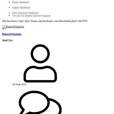
Romu flashlayın
Gappsi flashlayın
Root dosyasını flashlayın
Ve Cm11'in keyfini sürmeye başlayın
Xda Ana Konu Linki: http://forum.xda-developers.com/showthread.php?t=2637079
RidersOfAnatolia
Aktif Üye
26 Ocak 2015