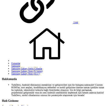
Link
Forumlar
Samsung
Samsung Galaxy Serisi Cihazlar
Samsung Galaxy Note (N Serisi)
Samsung Galaxy Note (10.1")
Hakkımızda
TurkDevs, Android dünyasının meraklıları ve geliştiricileri için bir buluşma noktasıdır! Custom
ROM'lar, root araçları, modifikasyon rehberleri ve mobil geliştirme üzerine uzman içerikler sunan
bu topluluk, teknolojiye tutkuyla bağlı bireylerden oluşuyor. Siz de bilgi paylaşmak,
projelerinizi geliştirmek veya en yeni Android yeniliklerini keşfetmek için hemen aramıza katılın!
TurkDevs, mobil cihazlarınızı sınırsız bir potansiyele ulaştırmak için burada!
Hızlı Gezinme