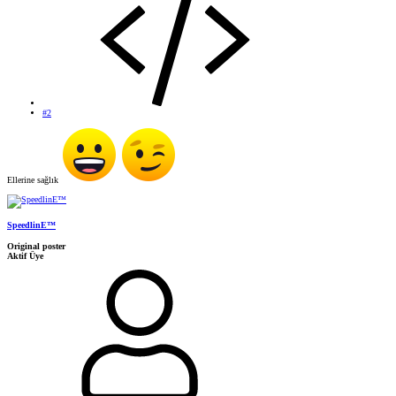
#2
Ellerine sağlık
SpeedlinE™
Original poster
Aktif Üye