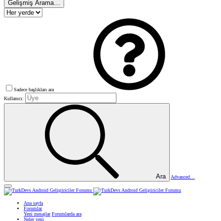
Gelişmiş Arama…
Sadece başlıkları ara
Kullanıcı:
Ara
Advanced…
Ana sayfa
Forumlar
Yeni mesajlar
Forumlarda ara
Neler yeni