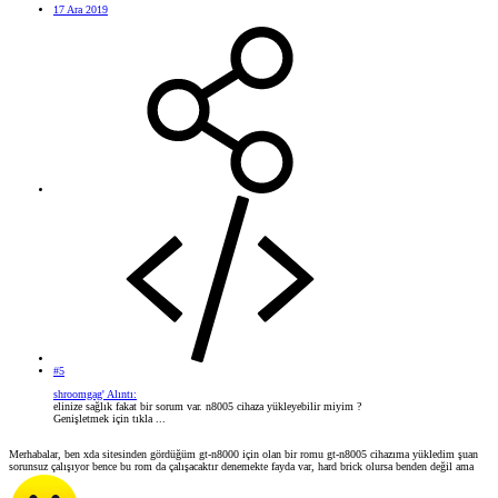
17 Ara 2019
#5
shroomgag' Alıntı:
elinize sağlık fakat bir sorum var. n8005 cihaza yükleyebilir miyim ?
Genişletmek için tıkla ...
Merhabalar, ben xda sitesinden gördüğüm gt-n8000 için olan bir romu gt-n8005 cihazıma yükledim şuan
sorunsuz çalışıyor bence bu rom da çalışacaktır denemekte fayda var, hard brick olursa benden değil ama