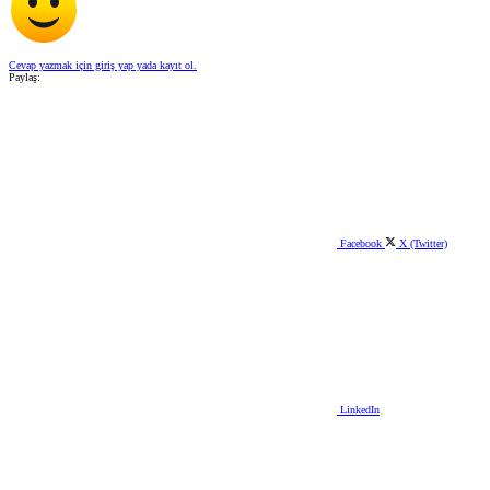
Cevap yazmak için giriş yap yada kayıt ol.
Paylaş:
Facebook
X (Twitter)
LinkedIn