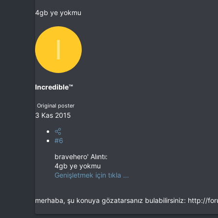
4gb ye yokmu
I
Incredible™
Original poster
3 Kas 2015
#6
bravehero' Alıntı:
4gb ye yokmu
Genişletmek için tıkla ...
merhaba, şu konuya gözatarsanız bulabilirsiniz: http:/