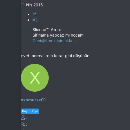
11 Nis 2015
#3
Slience™' Alıntı:
Sifirlama yapcaz mı hocam
Genişletmek için tıkla ...
evet. normal rom kurar gibi düşünün
X
xxomurxx01
Kayıtlı Üye