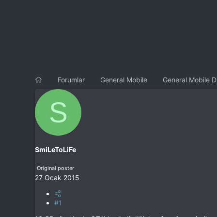
l
t
a
a
t
r
a
i
n
h
i
Forumlar
General Mobile
General Mobile D
S
SmiLeToLiFe
Original poster
27 Ocak 2015
#1