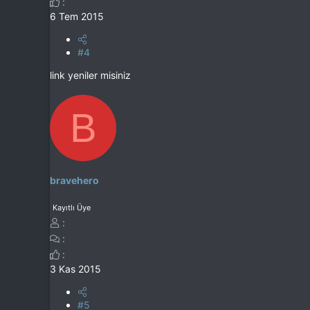
6 Tem 2015
#4
link yeniler misiniz
B
bravehero
Kayıtlı Üye
3 Kas 2015
#5