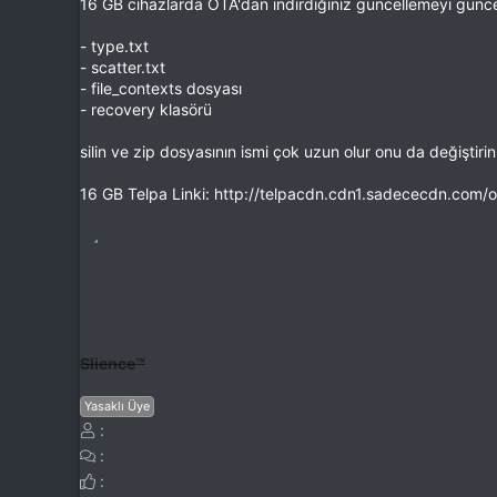
16 GB cihazlarda OTA'dan indirdiğiniz güncellemeyi günce
- type.txt
- scatter.txt
- file_contexts dosyası
- recovery klasörü
silin ve zip dosyasının ismi çok uzun olur onu da değiştiri
16 GB Telpa Linki: http://telpacdn.cdn1.sadececdn.c
Slience™
Yasaklı Üye