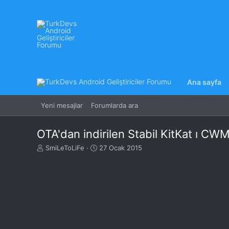
Ana sayfa
Yeni mesajlar
Forumlarda ara
OTA'dan indirilen Stabil KitKat ı C
K
B
SmiLeToLiFe
27 Ocak 2015
o
a
n
ş
u
l
y
a
u
n
B
g
a
ı
ş
ç