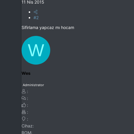
11 Nis 2015
#2
Sifirlama yapcaz mı hocam
W
Wes
Administrator
Cihaz
ROM