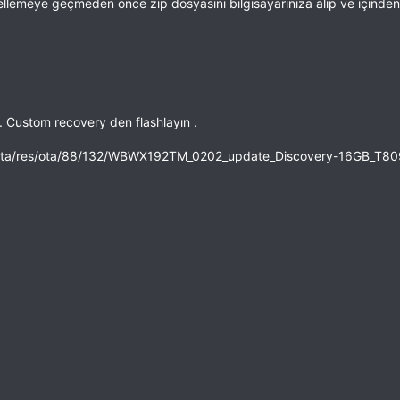
llemeye geçmeden önce zip dosyasını bilgisayarınıza alıp ve içinden
n. Custom recovery den flashlayın .
om/ota/res/ota/88/132/WBWX192TM_0202_update_Discovery-16GB_T80