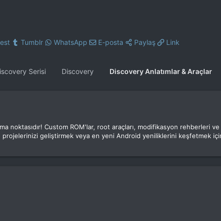
rest
Tumblr
WhatsApp
E-posta
Paylaş
Link
iscovery Serisi
Discovery
Discovery Anlatımlar & Araçlar
luşma noktasıdır! Custom ROM'lar, root araçları, modifikasyon rehberleri v
 projelerinizi geliştirmek veya en yeni Android yeniliklerini keşfetmek için