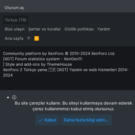
Oturum aç
Türkçe (TR)
Bize ulaşın
Şartlar ve kurallar
Gizlilik politikası
Yardım
Ana sayfa
R
S
S
Community platform by XenForo
© 2010-2024 XenForo Ltd.
[XGT] Forum statistics system
- XenGenTr
|
Style and add-ons by ThemeHouse
XenForo 2 Türkçe yama 🇹🇷 [XGT] Yazılım ve web hizmetleri 2014-
2024
Bu site çerezler kullanır. Bu siteyi kullanmaya devam ederek
çerez kullanımımızı kabul etmiş olursunuz.
Kabul
Daha fazla bilgi edin…