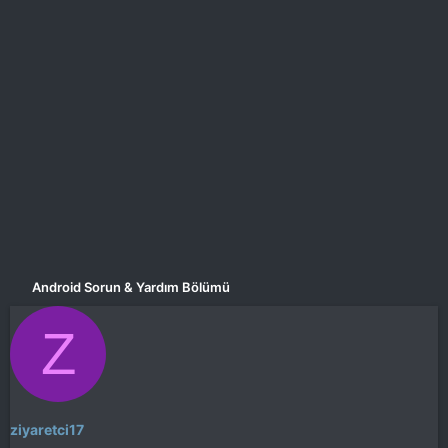
a
i
n
h
i
Android Sorun & Yardım Bölümü
Z
ziyaretci17