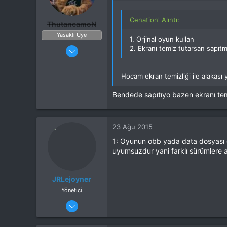
ROM
H-Rom 7.1.2
Cenation' Alıntı:
ThutancamoN
Yasaklı Üye
1. Orjinal oyun kullan
18 Ağu 2015
2. Ekranı temiz tutarsan sapıt
101
30
Hocam ekran temizliği ile alakası
28
Bendede sapıtıyo bazen ekranı tem
23 Ağu 2015
1: Oyunun obb yada data dosyası 
uyumsuzdur yani farklı sürümlere a
JRLejoyner
Yönetici
29 Ocak 2015
955