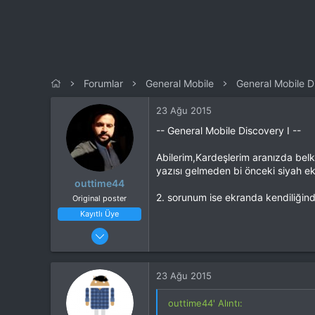
n
h
i
Forumlar
General Mobile
General Mobile D
23 Ağu 2015
-- General Mobile Discovery I --
Abilerim,Kardeşlerim aranızda belk
yazısı gelmeden bi önceki siyah ek
outtime44
2. sorunum ise ekranda kendiliğind
Original poster
Kayıtlı Üye
3 Şub 2015
17
0
23 Ağu 2015
Malatya
outtime44' Alıntı: