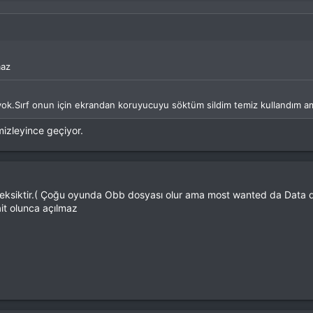
maz
 yok.Sırf onun için ekrandan koruyucuyu söktüm sildim temiz kullandım 
izleyince geçiyor.
eksiktir.( Çoğu oyunda Obb dosyası olur ama most wanted da Data d
it olunca açılmaz