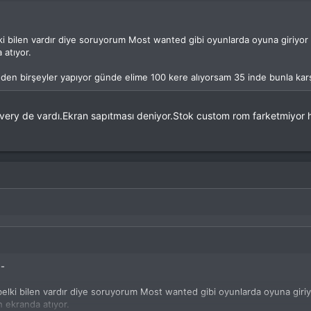
ki bilen vardır diye soruyorum Most wanted gibi oyunlarda oyuna giriyor
 atıyor.
den birşeyler yapıyor günde elime 100 kere alıyorsam 35 inde bunla karşı
scovery de vardı.Ekran sapıtması deniyor.Stok custom rom farketmiyo
--
belki bilen vardır diye soruyorum Most wanted gibi oyunlarda oyuna giri
h ekranda atıyor.