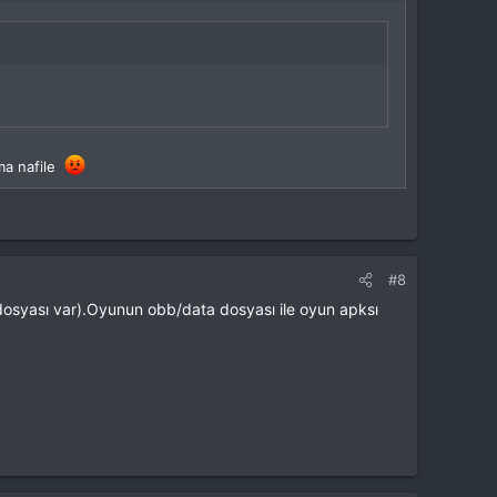
ama nafile
#8
osyası var).Oyunun obb/data dosyası ile oyun apksı