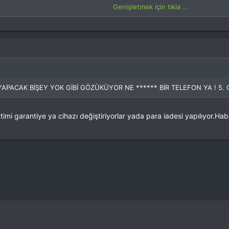
Genişletmek için tıkla ...
ğinden birşeyler yapıyor günde elime 100 kere alıyorsam 35 inde bunla kar
Genişletmek için tıkla ...
iscovery de vardı.Ekran sapıtması deniyor.Stok custom rom farketmiyor h
ACAK BİŞEY YOK GİBİ GÖZÜKÜYOR NE ****** BİR TELEFON YA ! 5. 
ACAK BİŞEY YOK GİBİ GÖZÜKÜYOR NE ****** BİR TELEFON YA ! 5. 
ttimi garantiye ya cihazı değiştiriyorlar yada para iadesi yapılıyor.H