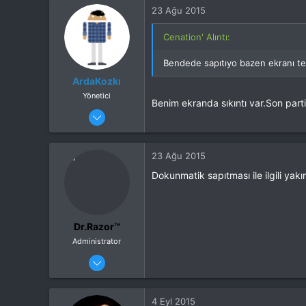
306
23 Ağu 2015
26
Cihaz
Samsung Note 3
Cenation' Alıntı:
ROM
Morphose Nougat v2
Bendede sapıtıyo bazen ekranı te
ArdaKozkı
Yönetici
Benim ekranda sıkıntı var.Son part
25 Nis 2015
420
231
23 Ağu 2015
İstanbul
Dokunmatik sapıtması ile ilgili yakı
Cihaz
LG G4
ROM
H-Rom 7.1.2
Dr.Razor™
Administrator
24 Ocak 2015
999
1,367
4 Eyl 2015