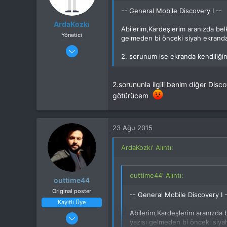
-- General Mobile Discovery I --
ArdaKozkı
Abilerim,Kardeşlerim aranızda bel
Yönetici
gelmeden bi önceki siyah ekranda
25 Nis 2015
2. sorunum ise ekranda kendiliğin
420
231
2.sorununla ilgili benim diğer Di
İstanbul
götürücem
Cihaz
LG G4
ROM
H-Rom 7.1.2
23 Ağu 2015
ArdaKozkı' Alıntı:
outtime44' Alıntı:
outtime44
Original poster
-- General Mobile Discovery I 
Kayıtlı Üye
Abilerim,Kardeşlerim aranızda 
3 Şub 2015
yazısı gelmeden bi önceki siya
17