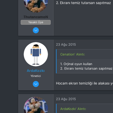
2. Ekranı temiz tutarsan sapıtmaz
ThutancamoN
Yasaklı Üye
18 Ağu 2015
101
30
23 Ağu 2015
28
Cenation' Alıntı:
1. Orjinal oyun kullan
2. Ekranı temiz tutarsan sapıtmaz
ArdaKozkı
Yönetici
25 Nis 2015
Hocam ekran temizliği ile alakası
420
231
23 Ağu 2015
İstanbul
Cihaz
LG G4
ArdaKozkı' Alıntı: