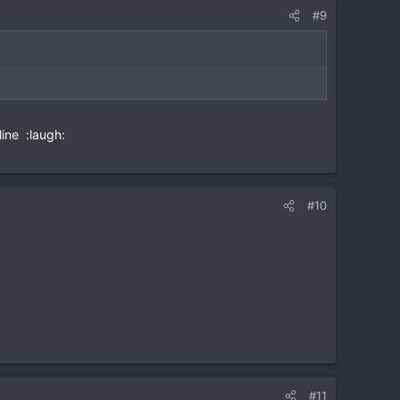
#9
ine :laugh:
#10
#11