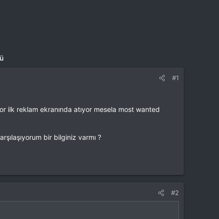
mü
#1
yor ilk reklam ekranında atıyor mesela most wanted
şılaşıyorum bir bilginiz varmı ?
#2