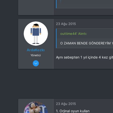
0
2. sorunum ise ekranda kendili
Malatya
2.sorununla ilgili benim diğer D
23 Ağu 2015
götürücem
outtime44' Alıntı:
O ZAMAN BENDE GÖNDEREYİM YAP
O ZAMAN BENDE GÖNDEREYİM YAP
ArdaKozkı
Yönetici
Aynı sebepten 1 yıl içinde 4 kez gi
25 Nis 2015
420
231
İstanbul
Cihaz
LG G4
ROM
H-Rom 7.1.2
23 Ağu 2015
1. Orjinal oyun kullan