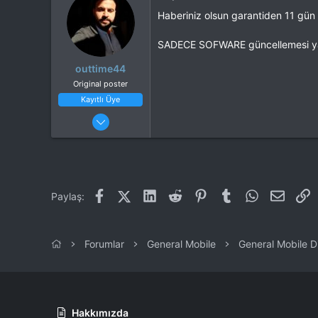
56
Haberiniz olsun garantiden 11 gün 
Cihaz
Nokia 6020
SADECE SOFWARE güncellemesi ya
outtime44
Original poster
Kayıtlı Üye
3 Şub 2015
17
0
Malatya
Facebook
X (Twitter)
LinkedIn
Reddit
Pinterest
Tumblr
WhatsApp
E-post
L
Paylaş:
Forumlar
General Mobile
General Mobile D
Hakkımızda