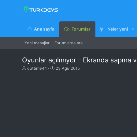
Ana sayfa
Forumlar
Neler yeni
Yeni mesajlar
Forumlarda ara
Oyunlar açılmıyor - Ekranda sapma v
K
B
outtime44
23 Ağu 2015
o
a
n
ş
u
l
y
a
u
n
B
g
a
ı
ş
ç
l
t
a
a
t
r
a
i