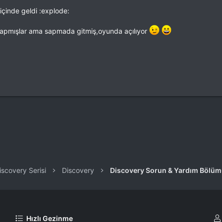
içinde geldi :explode:
pmışlar ama sapmada gitmiş,oyunda açılıyor
a
ink
iscovery Serisi
Discovery
Discovery Sorun & Yardım Bölü
Hızlı Gezinme