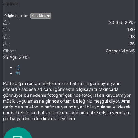
alptrek
Original poster
Yasaklı Üye
20 Şub 2015
180
93
25
Cihaz
Casper VIA V5
25 Ağu 2015
#1
Portladığım romda telefonun ana hafızasını görmüyor yani
sdcard0 sadece sd cardı görmekte bilgisayara takıncada
görmüyor bu nedenle fotoğraf çekince fotoğrafları kaydetmiyor
müzik uygulamasına girince ortam belleğiniz meşgul diyor. Ama
garip olan telefonun hafızası yerinde yani bi uygulama yüklesek
normal telefonun hafızasına kuruluyor ama bize erişim vermiyor
galiba yardım edebilirseniz sevinirm.