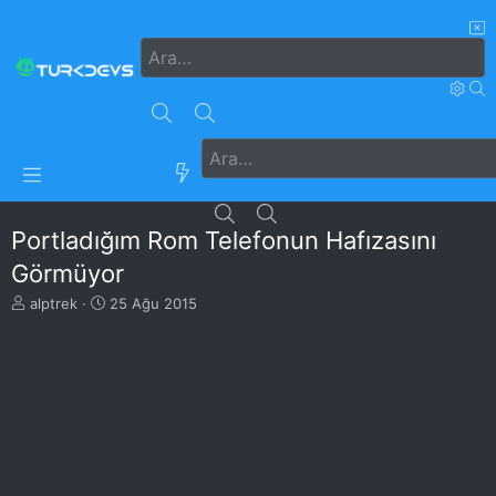
Portladığım Rom Telefonun Hafızasını
Görmüyor
K
B
alptrek
25 Ağu 2015
o
a
n
ş
u
l
y
a
u
n
B
g
a
ı
ş
ç
l
t