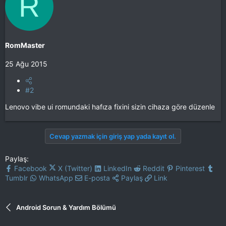
R
RomMaster
25 Ağu 2015
#2
Lenovo vibe ui romundaki hafıza fixini sizin cihaza göre düzenle
Cevap yazmak için giriş yap yada kayıt ol.
Paylaş:
Facebook
X (Twitter)
LinkedIn
Reddit
Pinterest
Tumblr
WhatsApp
E-posta
Paylaş
Link
Android Sorun & Yardım Bölümü