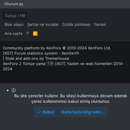
Oturum aç
Türkçe (TR)
Bize ulaşın
Şartlar ve kurallar
Gizlilik politikası
Yardım
Ana sayfa
R
S
S
Community platform by XenForo
© 2010-2024 XenForo Ltd.
[XGT] Forum statistics system
- XenGenTr
|
Style and add-ons by ThemeHouse
XenForo 2 Türkçe yama 🇹🇷 [XGT] Yazılım ve web hizmetleri 2014-
2024
Bu site çerezler kullanır. Bu siteyi kullanmaya devam ederek
çerez kullanımımızı kabul etmiş olursunuz.
Kabul
Daha fazla bilgi edin…