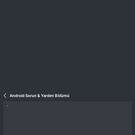
a
a
t
r
a
i
n
h
i
Android Sorun & Yardım Bölümü