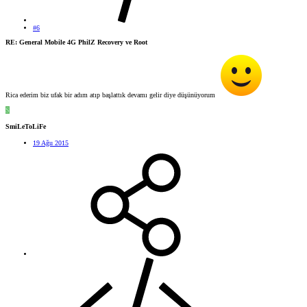
#6
RE: General Mobile 4G PhilZ Recovery ve Root
Rica ederim biz ufak bir adım atıp başlattık devamı gelir diye düşünüyorum
S
SmiLeToLiFe
19 Ağu 2015