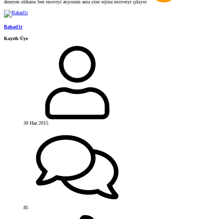
deneyen oldumu ben recovryi atıyorum ama yine orjina recoveryi çıkıyor
Bahad1r
Kayıtlı Üye
30 Haz 2015
85