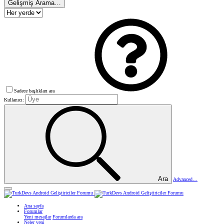
Gelişmiş Arama…
Sadece başlıkları ara
Kullanıcı:
Ara
Advanced…
Ana sayfa
Forumlar
Yeni mesajlar
Forumlarda ara
Neler yeni