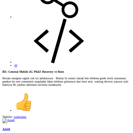
#9
RE: General Mobile 4G PhilZ Recovery ve Root
Hocam emegine saglık cok iyi anlatmıssın . Benim bi sorum olacak ben telefona gerek stock romunuzu
gerekse bu root yontemini uyguladm fakat telefonu görmuyor fast boot acık waiting devices yazıyor oyle
beklıyor Bi yardım ederseniz seviriim tesekkurler .
Tepkiler:
xcanpolatx
Azreel