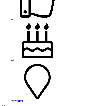
4
45
ERZURUM