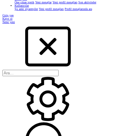
Öne çıkan içerik
Yeni mesajlar
Yeni profil mesajları
Son aktiviteler
Kullanıcılar
Şu anki ziyaretçiler
Yeni profil mesajları
Profil mesajlarında ara
Giriş yap
Kayıt ol
Neler yeni