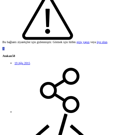
Bu bağlantı ziyaretçiler için gizlenmiştir. Görmek için lütfen
giriş yapın
veya
üye olun
.
A
Atakan58
19 Ağu 2015