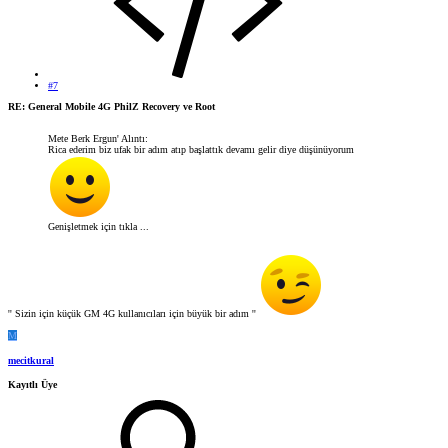
#7
RE: General Mobile 4G PhilZ Recovery ve Root
Mete Berk Ergun' Alıntı:
Rica ederim biz ufak bir adım atıp başlattık devamı gelir diye düşünüyorum
Genişletmek için tıkla ...
'' Sizin için küçük GM 4G kullanıcıları için büyük bir adım ''
M
mecitkural
Kayıtlı Üye