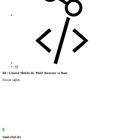
#4
RE: General Mobile 4G PhilZ Recovery ve Root
Elinize sağlık.
S
SmiLeToLiFe