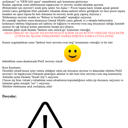
ayıklaması" ve "OEM kilit açma" seçeneklerini açık konumuna getiriyoruz.
Bunları yaptıktan sonra telefonumuzu kapatıyoruz ve recovery modda tekrardan açıyoruz.
(Bilmeyenler için recovery'i mode giriş işlemi Ses Açma + Power tuşuna basılı tutarak açmak general
mobile yazısı geldiğinde elleri çekmektir tekrardan ekrana android robotu geldiğinde ise önce power tuşuna
basarken ses açma tuşuna bir kere dokunma ile recovery mode giriş yapmış oluyoruz.)
Telefonumuz recovery modda ise "Reboot to bootloader" seçeneğini seçiyoruz.
Bu seçeneği seçtikten sonra ekranımıza General Mobile yazısı gelecek ve o ekranda bekleyecektir
korkmayın telefonu bilgisayara usb kablosu ile bağlayın ve recovery-cwm.img dosyasının olduğu klasörde
mousse ile sağ tıklayıp komut penceresini burada aç'a tıklayın.
Ardından gelen siyah ekranda "fastboot oem unlock-go" komutunu vereceğiz.
AMAN DİKKAT! BU İŞLEM TELEFONUNUZUN İÇİNDE OLAN BÜTÜN VERİLERİ SİLECEKTİR
LÜTFEN BU İŞLEMİ VERİLERİNİZİ YEDEKLEDİKTEN SONRA UYGULAYINIZ
Komut uygulandıktan sonra "fastboot boot recovery-cwm.img" koomutunu vereceğiz ve bir süre
bekledikten sonra ekranımızda PhilZ recovery olacak
Root Kurulumu
Öncelikle sdcard'ımızın içine vermiş olduğum subin.zip dosyasını atıyoruz ve arkasından telefonu PhilZ
recovery'i ile başlatıyoruz.(Yukarıda anlattığım adımlar ve fast boot boot recovery-cwm.img komutuyla)
Ardından eçılan Ekranda "Install Zip"'i seçiyoruz
Choose zip from /sdcard a tıkladıktan sonra sdcardımıza kopyaladığımız subin.zip dosyasını seçiyoruz ve
önümüze gelen mesajda "yes" i seçiyoruz.
Tebrikler telefonunuz artık rootlanmış oldu!
Dosyalar;