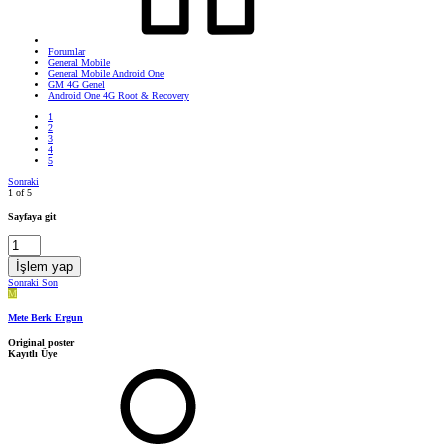
Forumlar
General Mobile
General Mobile Android One
GM 4G Genel
Android One 4G Root & Recovery
1
2
3
4
5
Sonraki
1 of 5
Sayfaya git
İşlem yap
Sonraki
Son
M
Mete Berk Ergun
Original poster
Kayıtlı Üye