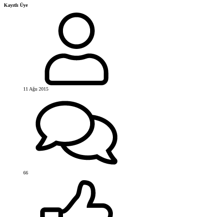
Kayıtlı Üye
11 Ağu 2015
66