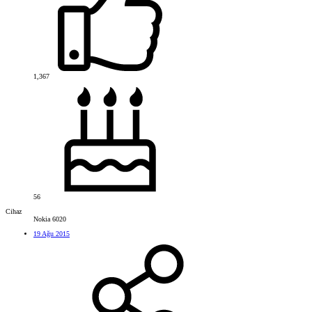
1,367
56
Cihaz
Nokia 6020
19 Ağu 2015