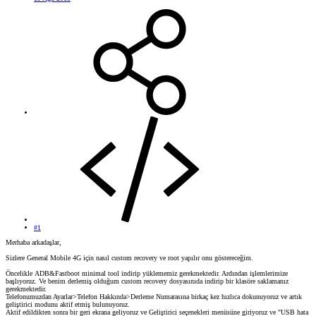
#1
Merhaba arkadaşlar,
Sizlere General Mobile 4G için nasıl custom recovery ve root yapılır onu göstereceğim.
Öncelikle ADB&Fastboot minimal tool indirip yüklememiz gerekmektedir. Ardından işlemlerimize
başlıyoruz. Ve benim derlemiş olduğum custom recovery dosyasınıda indirip bir klasöre saklamanız
gerekmektedir.
Telefonumuzdan Ayarlar>Telefon Hakkında>Derleme Numarasına birkaç kez hızlıca dokunuyoruz ve artık
geliştirici modunu aktif etmiş bulunuyoruz.
Aktif edildikten sonra bir geri ekrana geliyoruz ve Geliştirici seçenekleri menüsüne giriyoruz ve "USB hata