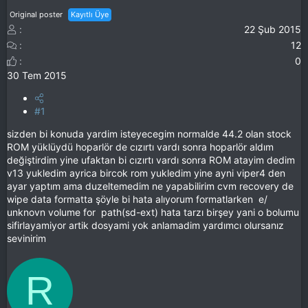
Original poster
Kayıtlı Üye
22 Şub 2015
12
0
30 Tem 2015
#1
sizden bi konuda yardim isteyecegim normalde 44.2 olan stock
ROM yüklüydü hoparlör de cızırtı vardı sonra hoparlör aldım
değiştirdim yine ufaktan bi cızırtı vardı sonra ROM atayim dedim
v13 yukledim ayrica bircok rom yukledim yine ayni viper4 den
ayar yaptım ama duzeltemedim ne yapabilirim cvm recovery de
wipe data formatta şöyle bi hata alıyorum formatlarken e/
unknovn volume for path(sd-ext) hata tarzı birşey yani o bolumu
sifirlayamiyor artik dosyami yok anlamadim yardımcı olursanız
sevinirim
R