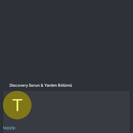
a
i
n
h
i
Discovery Sorun & Yardım Bölümü
T
tayyip