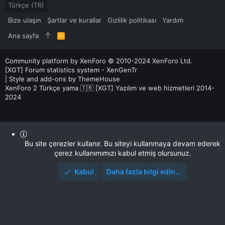
Türkçe (TR)
Bize ulaşın
Şartlar ve kurallar
Gizlilik politikası
Yardım
Ana sayfa
R
S
S
Community platform by XenForo
© 2010-2024 XenForo Ltd.
[XGT] Forum statistics system
- XenGenTr
|
Style and add-ons by ThemeHouse
XenForo 2 Türkçe yama 🇹🇷 [XGT] Yazılım ve web hizmetleri 2014-
2024
Bu site çerezler kullanır. Bu siteyi kullanmaya devam ederek
çerez kullanımımızı kabul etmiş olursunuz.
Kabul
Daha fazla bilgi edin…