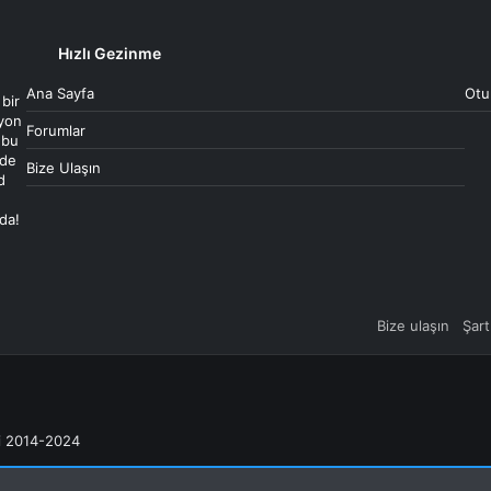
Hızlı Gezinme
Ana Sayfa
Otu
 bir
syon
Forumlar
 bu
 de
Bize Ulaşın
d
ada!
Bize ulaşın
Şart
ri 2014-2024