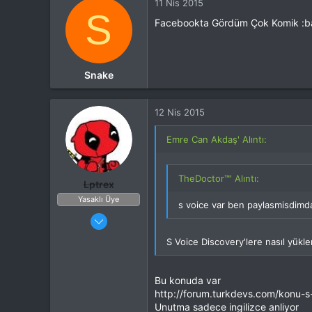
11 Nis 2015
Cihaz
GM 5 Plus D
S
Facebookta Gördüm Çok Komik :
Snake
12 Nis 2015
Emre Can Akdaş' Alıntı:
TheDoctor™' Alıntı:
Lptrex
Yasaklı Üye
s voice var ben paylasmisdimda 
26 Ocak 2015
32
S Voice Discovery'lere nasıl yükl
908
24
Bu konuda var
http://forum.turkdevs.com/konu-s
Unutma sadece ingilizce anliyor