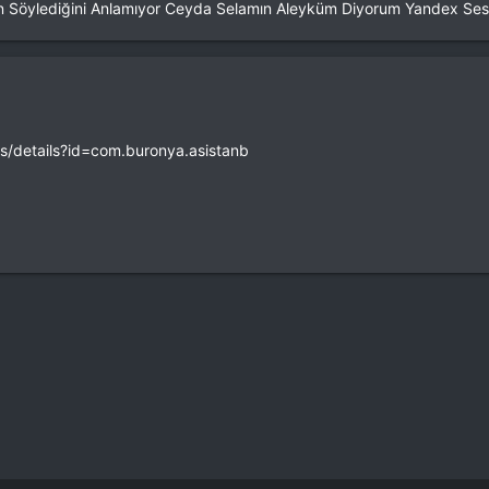
Selin Söylediğini Anlamıyor Ceyda Selamın Aleyküm Diyorum Yandex Ses
ps/details?id=com.buronya.asistanb
a
ink