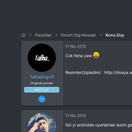
n
h
i
Forumlar
Forum Dışı Konular
Konu Dışı
11 Nis 2015
Cok fena yaw
Resimler(zipledim) : http://dosya
TalhaGrgn9
Original poster
Aktif Üye
26 Ocak 2015
439
135
11 Nis 2015
Cihaz
Sony Xperia XZ
Siri yi androide uyarlamak lazım 
ROM
Stock Nougat