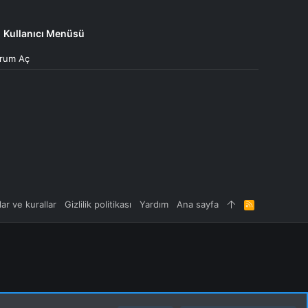
Kullanıcı Menüsü
rum Aç
lar ve kurallar
Gizlilik politikası
Yardım
Ana sayfa
R
S
S