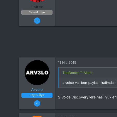
Lptrex
Yasaklı Üye
26 Ocak 2015
32
908
24
11 Nis 2015
TheDoctor™' Alıntı:
s voice var ben paylasmisdimda ing
Arvelo
Kayıtlı Üye
S Voice Discovery'lere nasıl yükle
6 Nis 2015
93
3