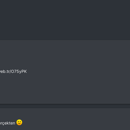
.web.tr/O75yPK
gerçekten