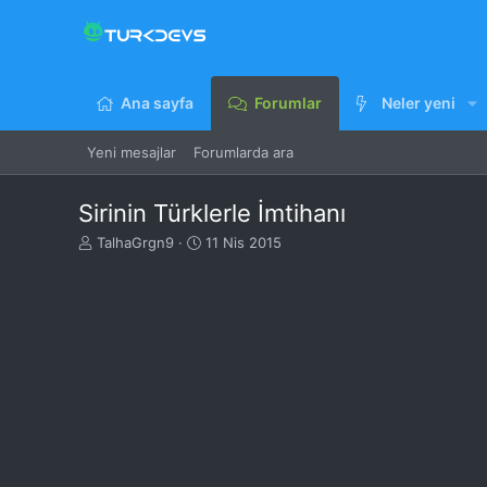
Ana sayfa
Forumlar
Neler yeni
Yeni mesajlar
Forumlarda ara
Sirinin Türklerle İmtihanı
K
B
TalhaGrgn9
11 Nis 2015
o
a
n
ş
u
l
y
a
u
n
B
g
a
ı
ş
ç
l
t
a
a
t
r
a
i