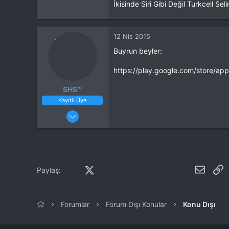
İkisinde Siri Gibi Değil Turkcell 
12 Nis 2015
Buyrun beyler:
https://play.google.com/store/ap
SHS™
Kayıtlı Üye
20 Mar 2015
18
0
Facebook
X (Twitter)
LinkedIn
Reddit
Pinterest
Tumblr
WhatsApp
E-post
L
Paylaş:
Forumlar
Forum Dışı Konular
Konu Dışı