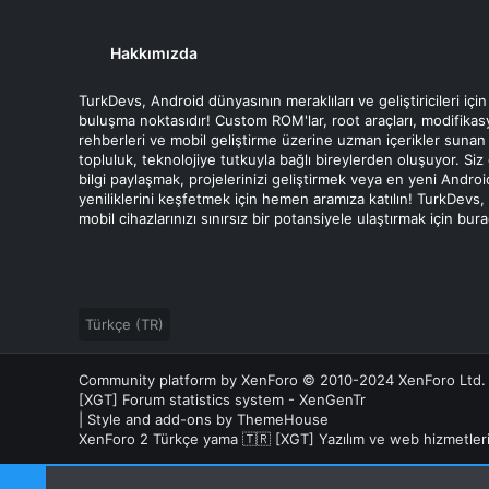
Hakkımızda
TurkDevs, Android dünyasının meraklıları ve geliştiricileri için
buluşma noktasıdır! Custom ROM'lar, root araçları, modifika
rehberleri ve mobil geliştirme üzerine uzman içerikler sunan
topluluk, teknolojiye tutkuyla bağlı bireylerden oluşuyor. Siz
bilgi paylaşmak, projelerinizi geliştirmek veya en yeni Androi
yeniliklerini keşfetmek için hemen aramıza katılın! TurkDevs,
mobil cihazlarınızı sınırsız bir potansiyele ulaştırmak için bur
Türkçe (TR)
Community platform by XenForo
© 2010-2024 XenForo Ltd.
[XGT] Forum statistics system
- XenGenTr
|
Style and add-ons by ThemeHouse
XenForo 2 Türkçe yama 🇹🇷 [XGT] Yazılım ve web hizmetle