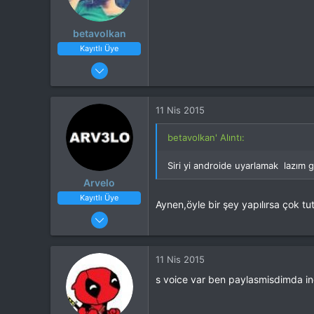
betavolkan
Kayıtlı Üye
31 Ocak 2015
36
0
11 Nis 2015
betavolkan' Alıntı:
Siri yi androide uyarlamak lazım
Arvelo
Kayıtlı Üye
Aynen,öyle bir şey yapılırsa çok tut
6 Nis 2015
93
3
11 Nis 2015
Cihaz
GM 5 Plus D
s voice var ben paylasmisdimda ing