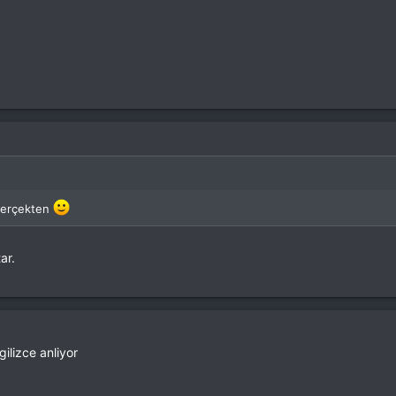
 gerçekten
ar.
ilizce anliyor