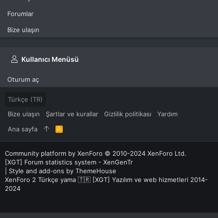
Forumlar
Bize ulaşın
Kullanıcı Menüsü
Oturum aç
Türkçe (TR)
Bize ulaşın
Şartlar ve kurallar
Gizlilik politikası
Yardım
Ana sayfa
R
S
S
Community platform by XenForo
© 2010-2024 XenForo Ltd.
[XGT] Forum statistics system
- XenGenTr
|
Style and add-ons by ThemeHouse
XenForo 2 Türkçe yama 🇹🇷 [XGT] Yazılım ve web hizmetleri 2014-
2024