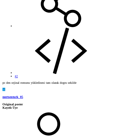
#2
pc den orjinal romunu yükledinmi tam olarak dogru sekilde
M
mertsenturk_05
Original poster
Kayıtlı Üye