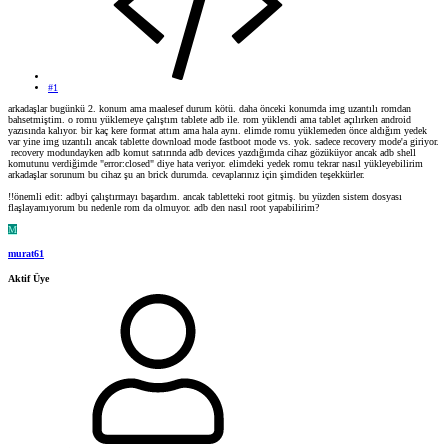
#1
arkadaşlar bugünkü 2. konum ama maalesef durum kötü. daha önceki konumda img uzantılı romdan
bahsetmiştim. o romu yüklemeye çalıştım tablete adb ile. rom yüklendi ama tablet açılırken android
yazısında kalıyor. bir kaç kere format attım ama hala aynı. elimde romu yüklemeden önce aldığım yedek
var yine img uzantılı ancak tablette download mode fastboot mode vs. yok. sadece recovery mode'a giriyor.
recovery modundayken adb komut satırında adb devices yazdığımda cihaz gözüküyor ancak adb shell
komutunu verdiğimde "error:closed" diye hata veriyor. elimdeki yedek romu tekrar nasıl yükleyebilirim
arkadaşlar sorunum bu cihaz şu an brick durumda. cevaplarınız için şimdiden teşekkürler.
!!önemli edit: adbyi çalıştırmayı başardım. ancak tabletteki root gitmiş. bu yüzden sistem dosyası
flaşlayamıyorum bu nedenle rom da olmuyor. adb den nasıl root yapabilirim?
M
murat61
Aktif Üye