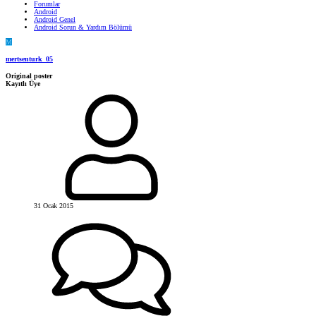
Forumlar
Android
Android Genel
Android Sorun & Yardım Bölümü
M
mertsenturk_05
Original poster
Kayıtlı Üye
31 Ocak 2015