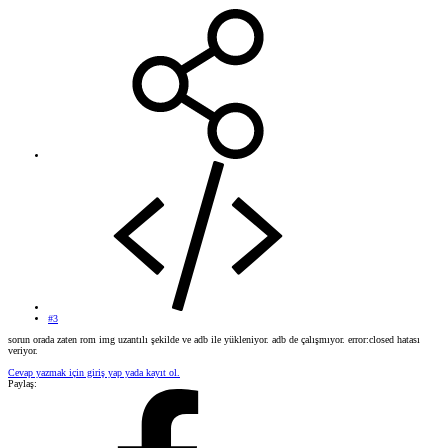
#3
sorun orada zaten rom img uzantılı şekilde ve adb ile yükleniyor. adb de çalışmıyor. error:closed hatası
veriyor.
Cevap yazmak için giriş yap yada kayıt ol.
Paylaş: