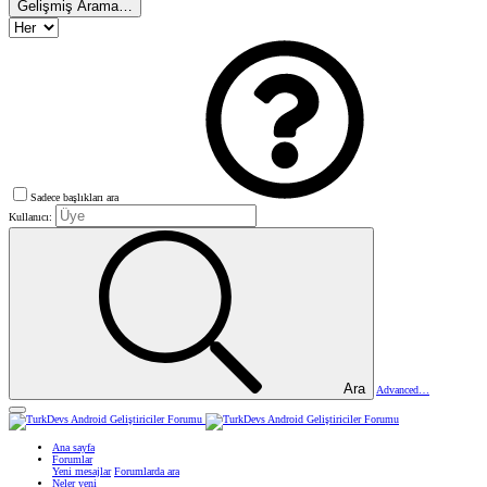
Gelişmiş Arama…
Sadece başlıkları ara
Kullanıcı:
Ara
Advanced…
Ana sayfa
Forumlar
Yeni mesajlar
Forumlarda ara
Neler yeni