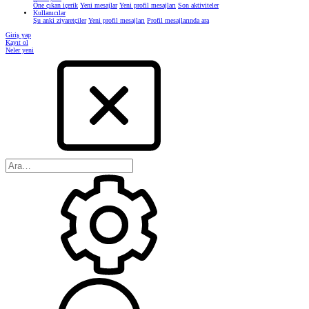
Öne çıkan içerik
Yeni mesajlar
Yeni profil mesajları
Son aktiviteler
Kullanıcılar
Şu anki ziyaretçiler
Yeni profil mesajları
Profil mesajlarında ara
Giriş yap
Kayıt ol
Neler yeni