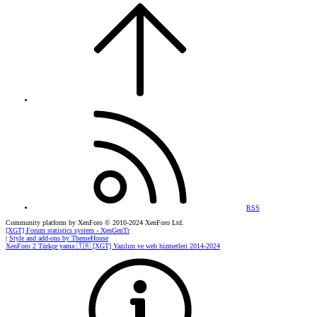
RSS
Community platform by XenForo
© 2010-2024 XenForo Ltd.
[XGT] Forum statistics system
- XenGenTr
|
Style and add-ons by ThemeHouse
XenForo 2 Türkçe yama 🇹🇷 [XGT] Yazılım ve web hizmetleri 2014-2024