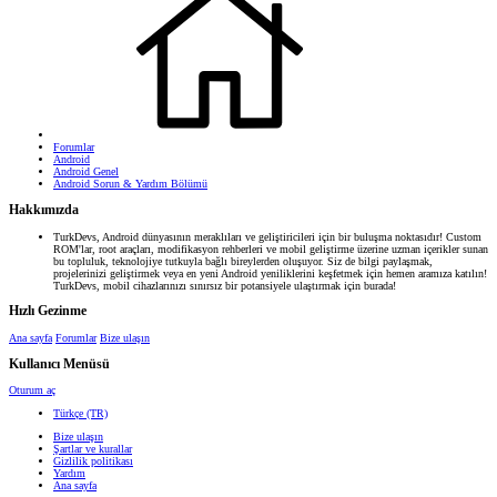
Forumlar
Android
Android Genel
Android Sorun & Yardım Bölümü
Hakkımızda
TurkDevs, Android dünyasının meraklıları ve geliştiricileri için bir buluşma noktasıdır! Custom
ROM'lar, root araçları, modifikasyon rehberleri ve mobil geliştirme üzerine uzman içerikler sunan
bu topluluk, teknolojiye tutkuyla bağlı bireylerden oluşuyor. Siz de bilgi paylaşmak,
projelerinizi geliştirmek veya en yeni Android yeniliklerini keşfetmek için hemen aramıza katılın!
TurkDevs, mobil cihazlarınızı sınırsız bir potansiyele ulaştırmak için burada!
Hızlı Gezinme
Ana sayfa
Forumlar
Bize ulaşın
Kullanıcı Menüsü
Oturum aç
Türkçe (TR)
Bize ulaşın
Şartlar ve kurallar
Gizlilik politikası
Yardım
Ana sayfa