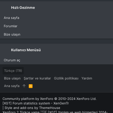
Hızlı Gezinme
Ana sayfa
Forumlar
Bize ulaşın
Kullanıcı Menüsü
Oturum aç
Türkçe (TR)
Bize ulaşın
Şartlar ve kurallar
Gizlilik politikası
Yardım
Ana sayfa
R
S
S
Community platform by XenForo
© 2010-2024 XenForo Ltd.
[XGT] Forum statistics system
- XenGenTr
|
Style and add-ons by ThemeHouse
XenForo 2 Türkçe yama 🇹🇷 [XGT] Yazılım ve web hizmetleri 2014-