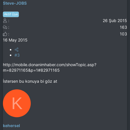
Steve-JOBS
Aktif Üye
26 Şub 2015
163
103
16 May 2015
#3
http://mobile.donanimhaber.com/showTopic.asp?
m=82971165&p=1#82971165
İstersen bu konuya bi göz at
K
kehersel