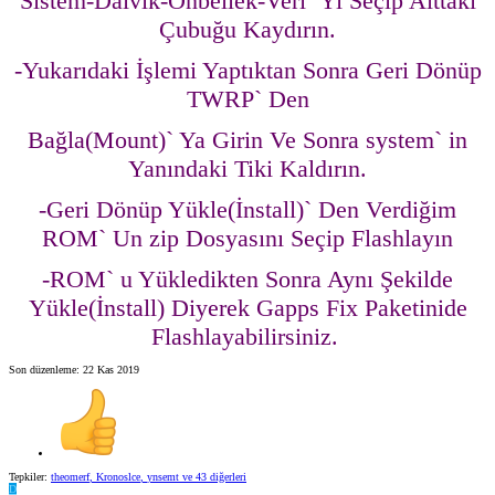
Sistem-Dalvik-Önbellek-Veri` Yi Seçip Alttaki
Çubuğu Kaydırın.
-Yukarıdaki İşlemi Yaptıktan Sonra Geri Dönüp
TWRP` Den
Bağla(Mount)` Ya Girin Ve Sonra system` in
Yanındaki Tiki Kaldırın.
-Geri Dönüp Yükle(İnstall)` Den Verdiğim
ROM` Un zip Dosyasını Seçip Flashlayın
-ROM` u Yükledikten Sonra Aynı Şekilde
Yükle(İnstall) Diyerek Gapps Fix Paketinide
Flashlayabilirsiniz.
Son düzenleme:
22 Kas 2019
Tepkiler:
theomerf
,
Kronoslce
,
ynsemt
ve 43 diğerleri
D