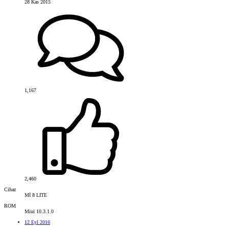
28 Kas 2015
1,167
2,460
Cihaz
Mİ 8 LITE
ROM
Miui 10.3.1.0
12 Eyl 2016