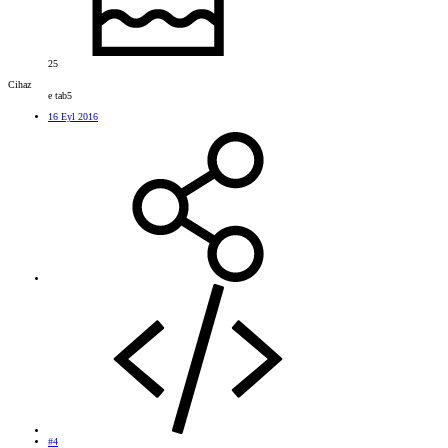
25
Cihaz
e tab5
16 Eyl 2016
#4