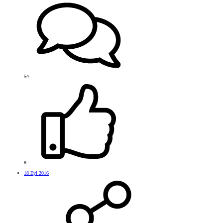
54
8
18 Eyl 2016