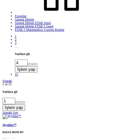
Forumlar
General Mobile
General Mobile ETAB Serisi
General Mobile ETAB 5 Genel
ETAB 5 Marshmallow Custom Romlar
1
2
3
…
Sayfaya git
İşlem yap
15
Sonraki
1 of 15
Sayfaya git
İşlem yap
Sonraki
Son
Ayyıldız™
ROGUE BOND 007