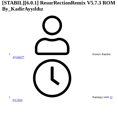
[STABIL][6.0.1] ResurRectionRemix V5.7.3 ROM
By_KadirAyyıldız
Konuyu Başlatan
Ayyıldız™
Başlangıç tarihi
12
Eyl 2016