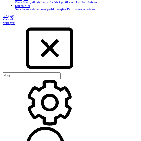
Öne çıkan içerik
Yeni mesajlar
Yeni profil mesajları
Son aktiviteler
Kullanıcılar
Şu anki ziyaretçiler
Yeni profil mesajları
Profil mesajlarında ara
Giriş yap
Kayıt ol
Neler yeni