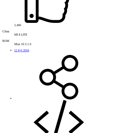
2,460
Cihaz
Mİ 8 LITE
ROM
Miui 10.3.1.0
12 Eyl 2016