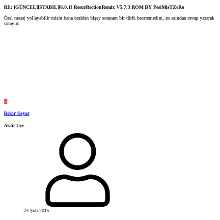
RE: [GÜNCEL][STABIL][6.0.1] ResurRectionRemix V5.7.3 ROM BY PesiMisTZeRo
Özel mesaj yollayabilir misin bana özelden bişey soracam bir türlü beceremedim, en azından cevap yazarak
sorayım
B
Bekir Sayar
Aktif Üye
23 Şub 2015