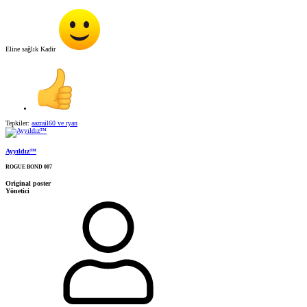
Eline sağlık Kadir
Tepkiler:
aazrail60
ve
ryan
Ayyıldız™
ROGUE BOND 007
Original poster
Yönetici