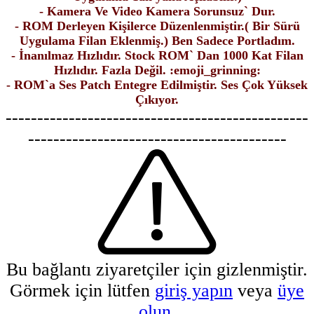
- Kamera Ve Video Kamera Sorunsuz` Dur.
- ROM Derleyen Kişilerce Düzenlenmiştir.( Bir Sürü
Uygulama Filan Eklenmiş.) Ben Sadece Portladım.
- İnanılmaz Hızlıdır. Stock ROM` Dan 1000 Kat Filan
Hızlıdır. Fazla Değil. :emoji_grinning:
- ROM`a Ses Patch Entegre Edilmiştir. Ses Çok Yüksek
Çıkıyor.
------------------------------------------------
-----------------------------------------
Bu bağlantı ziyaretçiler için gizlenmiştir.
Görmek için lütfen
giriş yapın
veya
üye
olun
.