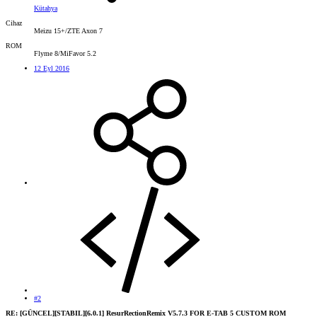
Kütahya
Cihaz
Meizu 15+/ZTE Axon 7
ROM
Flyme 8/MiFavor 5.2
12 Eyl 2016
#2
RE: [GÜNCEL][STABIL][6.0.1] ResurRectionRemix V5.7.3 FOR E-TAB 5 CUSTOM ROM