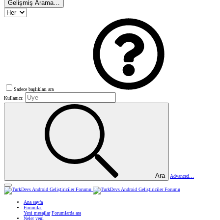
Gelişmiş Arama…
Sadece başlıkları ara
Kullanıcı:
Ara
Advanced…
Ana sayfa
Forumlar
Yeni mesajlar
Forumlarda ara
Neler yeni