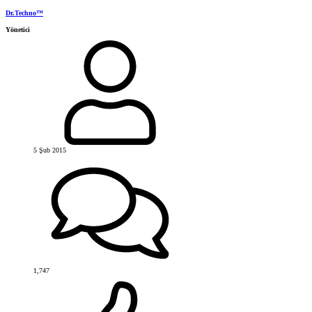
Dr.Techno™
Yönetici
5 Şub 2015
1,747