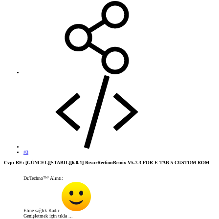
#3
Cvp: RE: [GÜNCEL][STABIL][6.0.1] ResurRectionRemix V5.7.3 FOR E-TAB 5 CUSTOM ROM
Dr.Techno™' Alıntı:
Eline sağlık Kadir
Genişletmek için tıkla ...