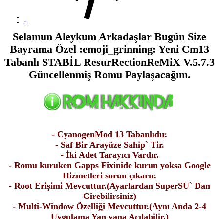
#1
Selamun Aleykum Arkadaşlar Bugün Size
Bayrama Özel :emoji_grinning: Yeni Cm13
Tabanlı STABİL ResurRectionReMiX V.5.7.3
Güncellenmiş Romu Paylaşacağım.
- CyanogenMod 13 Tabanlıdır.
- Saf Bir Arayüze Sahip` Tir.
- İki Adet Tarayıcı Vardır.
- Romu kuruken Gapps Fixinide kurun yoksa Google
Hizmetleri sorun çıkarır.
- Root Erişimi Mevcuttur.(Ayarlardan SuperSU` Dan
Girebilirsiniz)
- Multi-Window Özelliği Mevcuttur.(Aynı Anda 2-4
Uygulama Yan yana Açılabilir.)