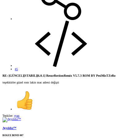
#5
RE: [GÜNCEL][STABIL][6.0.1] ResurRectionRemix V5.7.3 ROM BY PesiMisTZeRo
teşekkürler güzel rom lakin mac adresi değişti
Tepkiler:
ryan
Ayyıldız™
ROGUE BOND 007