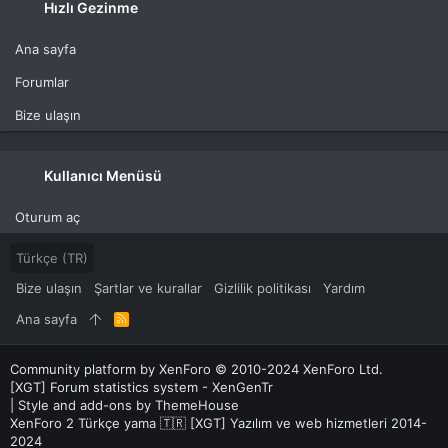
Hızlı Gezinme
Ana sayfa
Forumlar
Bize ulaşın
Kullanıcı Menüsü
Oturum aç
Türkçe (TR)
Bize ulaşın
Şartlar ve kurallar
Gizlilik politikası
Yardım
Ana sayfa
R
S
S
Community platform by XenForo
© 2010-2024 XenForo Ltd.
[XGT] Forum statistics system
- XenGenTr
|
Style and add-ons by ThemeHouse
XenForo 2 Türkçe yama 🇹🇷 [XGT] Yazılım ve web hizmetleri 2014-
2024