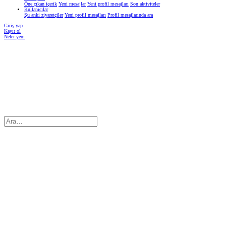
Öne çıkan içerik
Yeni mesajlar
Yeni profil mesajları
Son aktiviteler
Kullanıcılar
Şu anki ziyaretçiler
Yeni profil mesajları
Profil mesajlarında ara
Giriş yap
Kayıt ol
Neler yeni