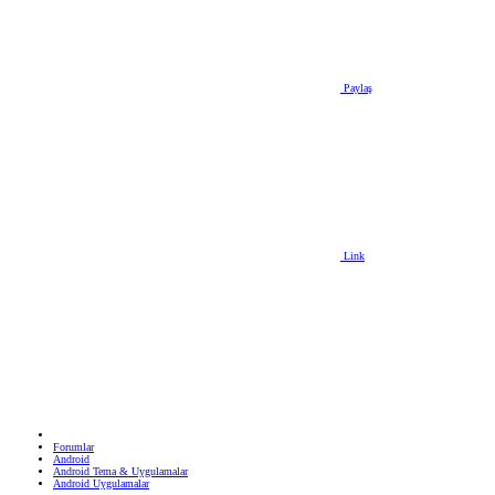
Paylaş
Link
Forumlar
Android
Android Tema & Uygulamalar
Android Uygulamalar