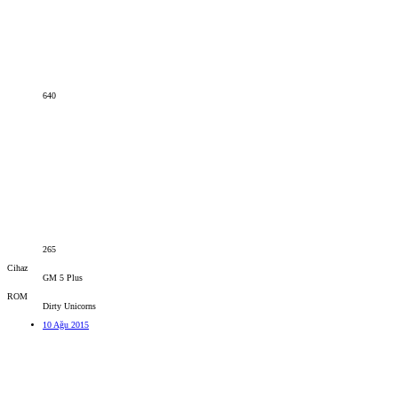
640
265
Cihaz
GM 5 Plus
ROM
Dirty Unicorns
10 Ağu 2015