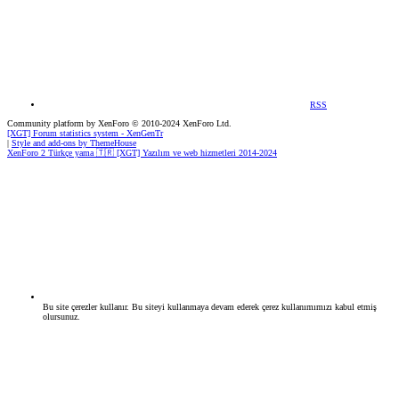
RSS
Community platform by XenForo
© 2010-2024 XenForo Ltd.
[XGT] Forum statistics system
- XenGenTr
|
Style and add-ons by ThemeHouse
XenForo 2 Türkçe yama 🇹🇷 [XGT] Yazılım ve web hizmetleri 2014-2024
Bu site çerezler kullanır. Bu siteyi kullanmaya devam ederek çerez kullanımımızı kabul etmiş
olursunuz.