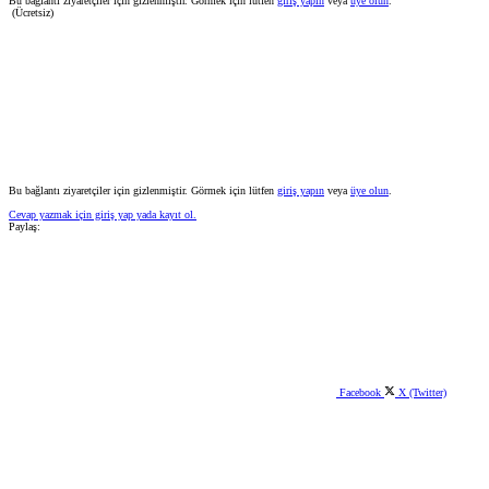
Bu bağlantı ziyaretçiler için gizlenmiştir. Görmek için lütfen
giriş yapın
veya
üye olun
.
(Ücretsiz)
Bu bağlantı ziyaretçiler için gizlenmiştir. Görmek için lütfen
giriş yapın
veya
üye olun
.
Cevap yazmak için giriş yap yada kayıt ol.
Paylaş:
Facebook
X (Twitter)