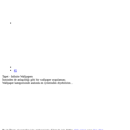
#1
Tapet - Infinite Wallpapers
İsminden de anlaşıldığı gibi bir wallpaper uygulaması.
Wallpaper kategorisinde aralında en iyilerinden diyebilirim...