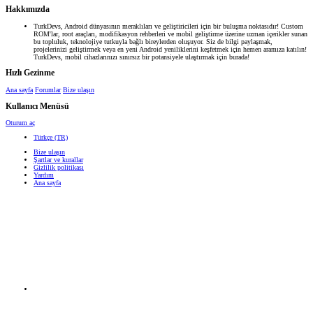
Hakkımızda
TurkDevs, Android dünyasının meraklıları ve geliştiricileri için bir buluşma noktasıdır! Custom
ROM'lar, root araçları, modifikasyon rehberleri ve mobil geliştirme üzerine uzman içerikler sunan
bu topluluk, teknolojiye tutkuyla bağlı bireylerden oluşuyor. Siz de bilgi paylaşmak,
projelerinizi geliştirmek veya en yeni Android yeniliklerini keşfetmek için hemen aramıza katılın!
TurkDevs, mobil cihazlarınızı sınırsız bir potansiyele ulaştırmak için burada!
Hızlı Gezinme
Ana sayfa
Forumlar
Bize ulaşın
Kullanıcı Menüsü
Oturum aç
Türkçe (TR)
Bize ulaşın
Şartlar ve kurallar
Gizlilik politikası
Yardım
Ana sayfa