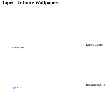
Tapet - Infinite Wallpapers
Konuyu Başlatan
ByRomcu™
Başlangıç tarihi
10
Ağu 2015