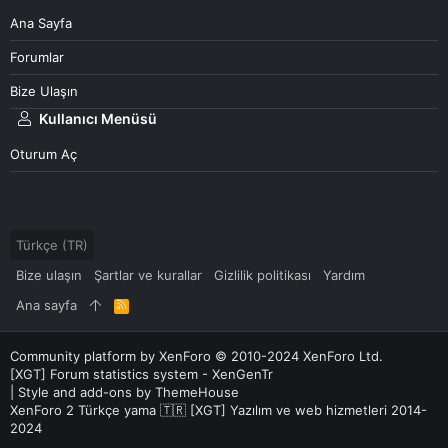
Ana Sayfa
Forumlar
Bize Ulaşın
Kullanıcı Menüsü
Oturum Aç
Türkçe (TR)
Bize ulaşın
Şartlar ve kurallar
Gizlilik politikası
Yardım
Ana sayfa
R
S
S
Community platform by XenForo
© 2010-2024 XenForo Ltd.
[XGT] Forum statistics system
- XenGenTr
|
Style and add-ons by ThemeHouse
XenForo 2 Türkçe yama 🇹🇷 [XGT] Yazılım ve web hizmetleri 2014-
2024