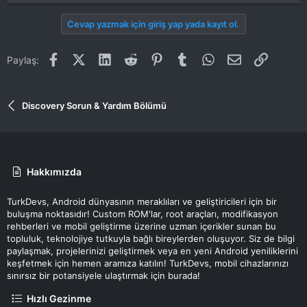
Cevap yazmak için giriş yap yada kayıt ol.
Facebook
X (Twitter)
LinkedIn
Reddit
Pinterest
Tumblr
WhatsApp
E-posta
Link
Paylaş:
Discovery Sorun & Yardım Bölümü
Hakkımızda
TurkDevs, Android dünyasının meraklıları ve geliştiricileri için bir
buluşma noktasıdır! Custom ROM'lar, root araçları, modifikasyon
rehberleri ve mobil geliştirme üzerine uzman içerikler sunan bu
topluluk, teknolojiye tutkuyla bağlı bireylerden oluşuyor. Siz de bilgi
paylaşmak, projelerinizi geliştirmek veya en yeni Android yeniliklerini
keşfetmek için hemen aramıza katılın! TurkDevs, mobil cihazlarınızı
sınırsız bir potansiyele ulaştırmak için burada!
Hızlı Gezinme