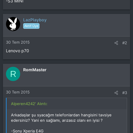
-S3 MİNİ
LazPlayboy
Aktif Üye
30 Tem 2015
#2
Lenovo p70
RomMaster
R
30 Tem 2015
#3
Alperen4242' Alıntı:
Arkadaşlar şu syacağım telefonlardan hangisini tavsiye
edersiniz? Yani en sağlamı, arızasız olanı en iyisi ?
-Sony Xperia E4G