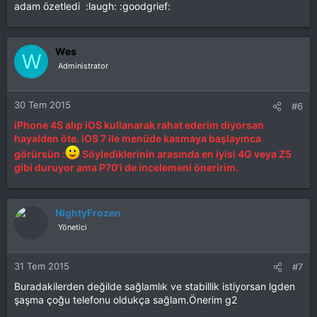
adam özetledi :laugh: :goodgrief:
Wes
W
Administrator
30 Tem 2015
#6
iPhone 4S alıp iOS kullanarak rahat ederim diyorsan
hayalden öte. iOS 7 ile menüde kasmaya başlayınca
görürsün :
Söylediklerinin arasında en iyisi 4G veya Z5
gibi duruyor ama P70'i de incelemeni öneririm.
NightyFrozen
Yönetici
31 Tem 2015
#7
Buradakilerden değilde sağlamlık ve stabillik istiyorsan lgden
şaşma çoğu telefonu oldukça sağlam.Önerim g2